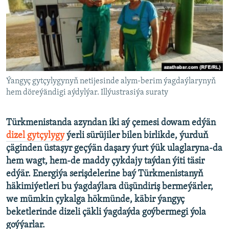
AÝ/AR-nyň ähli saýtlary
Ýangyç gytçylygynyň netijesinde alym-berim ýagdaýlarynyň
hem döreýändigi aýdylýar. Illýustrasiýa suraty
Türkmenistanda azyndan iki aý çemesi dowam edýän
dizel gytçylygy
ýerli sürüjiler bilen birlikde, ýurduň
çäginden üstaşyr geçýän daşary ýurt ýük ulaglaryna-da
hem wagt, hem-de maddy çykdajy taýdan ýiti täsir
edýär. Energiýa serişdelerine baý Türkmenistanyň
häkimiýetleri bu ýagdaýlara düşündiriş bermeýärler,
we mümkin çykalga hökmünde, käbir ýangyç
beketlerinde dizeli çäkli ýagdaýda goýbermegi ýola
goýýarlar.