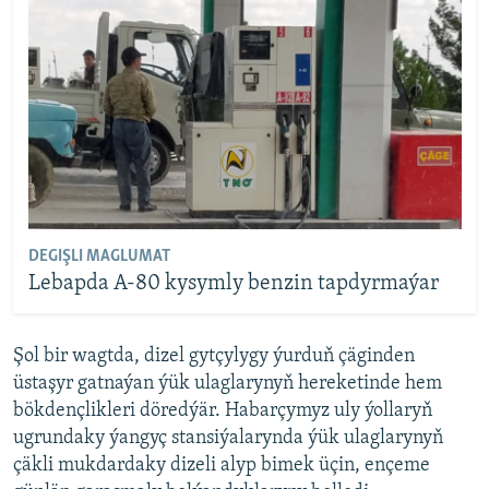
DEGIŞLI MAGLUMAT
Lebapda A-80 kysymly benzin tapdyrmaýar
Şol bir wagtda, dizel gytçylygy ýurduň çäginden
üstaşyr gatnaýan ýük ulaglarynyň hereketinde hem
bökdençlikleri döredýär. Habarçymyz uly ýollaryň
ugrundaky ýangyç stansiýalarynda ýük ulaglarynyň
çäkli mukdardaky dizeli alyp bimek üçin, ençeme