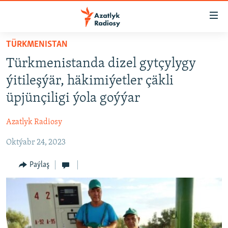
Sepleriň
elýeterliligi
Esasy
TÜRKMENISTAN
mazmuna
TÜRKMENISTAN
Türkmenistanda dizel gytçylygy
dolan
MERKEZI AZIÝA
Esasy
ýitileşýär, häkimiýetler çäkli
HALKARA
nawigasiýa
üpjünçiligi ýola goýýar
dolan
MULTIMEDIA
Gözlege
Azatlyk Radiosy
PETIKLENEN WEBSAÝTA GIRMEGIŇ ÝOLLARY
AZATLYK WIDEO
dolan
Oktýabr 24, 2023
AZAT ADALGA
Русский
FOTOSERGI
Paýlaş
BIZI YZARLAŇ
INFOGRAFIK