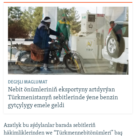
DEGIŞLI MAGLUMAT
Nebit önümleriniň eksportyny artdyrýan
Türkmenistanyň sebitlerinde ýene benzin
gytçylygy emele geldi
Azatlyk bu aýdylanlar barada sebitleriň
häkimliklerinden we “Türkmennebitönümleri” baş