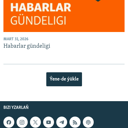
MART 31, 2026
Habarlar gündeligi
Ýene-de ýükle
BIZI YZARLAŇ