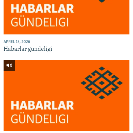
AÝ/AR-nyň ähli saýtlary
APREL 15, 2026
Habarlar gündeligi