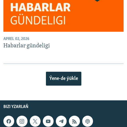
APREL 02, 2026
Habarlar gündeligi
Ýene-de ýükle
BIZI YZARLAŇ