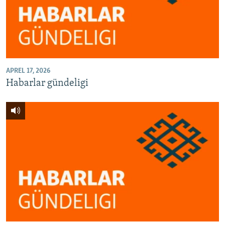
AÝ/AR-nyň ähli saýtlary
APREL 17, 2026
Habarlar gündeligi