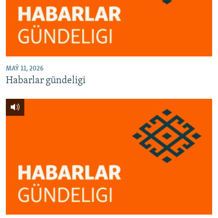
AÝ/AR-nyň ähli saýtlary
MAÝ 11, 2026
Habarlar gündeligi