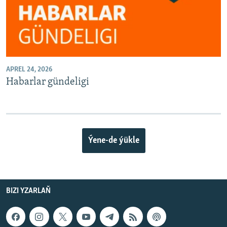
APREL 24, 2026
Habarlar gündeligi
Ýene-de ýükle
BIZI YZARLAŇ