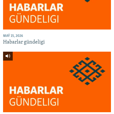
AÝ/AR-nyň ähli saýtlary
MAÝ 15, 2026
Habarlar gündeligi