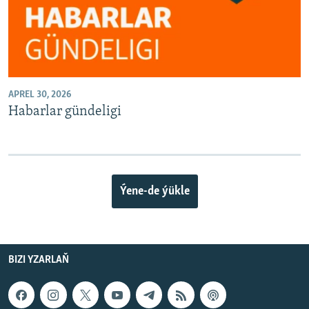
APREL 30, 2026
Habarlar gündeligi
Ýene-de ýükle
BIZI YZARLAŇ