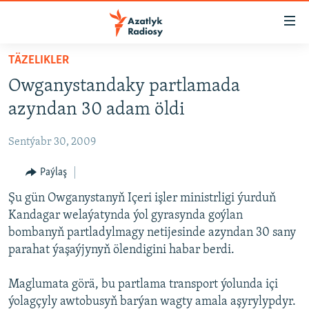
Sepleriň
elýeterliligi
Esasy
TÄZELIKLER
mazmuna
TÜRKMENISTAN
Owganystandaky partlamada
dolan
MERKEZI AZIÝA
Esasy
azyndan 30 adam öldi
HALKARA
nawigasiýa
dolan
Sentýabr 30, 2009
MULTIMEDIA
Gözlege
PETIKLENEN WEBSAÝTA GIRMEGIŇ ÝOLLARY
Paýlaş
AZATLYK WIDEO
dolan
Şu gün Owganystanyň Içeri işler ministrligi ýurduň
AZAT ADALGA
Русский
Kandagar welaýatynda ýol gyrasynda goýlan
FOTOSERGI
bombanyň partladylmagy netijesinde azyndan 30 sany
BIZI YZARLAŇ
INFOGRAFIK
parahat ýaşaýjynyň ölendigini habar berdi.
Maglumata görä, bu partlama transport ýolunda içi
ýolagçyly awtobusyň barýan wagty amala aşyrylypdyr.