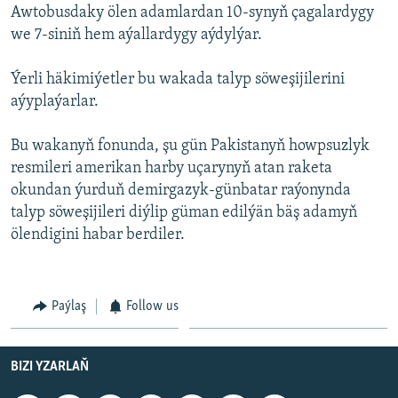
AÝ/AR-nyň ähli saýtlary
Awtobusdaky ölen adamlardan 10-synyň çagalardygy
we 7-siniň hem aýallardygy aýdylýar.
Ýerli häkimiýetler bu wakada talyp söweşijilerini
aýyplaýarlar.
Bu wakanyň fonunda, şu gün Pakistanyň howpsuzlyk
resmileri amerikan harby uçarynyň atan raketa
okundan ýurduň demirgazyk-günbatar raýonynda
talyp söweşijileri diýlip güman edilýän bäş adamyň
ölendigini habar berdiler.
Paýlaş
Follow us
BIZI YZARLAŇ