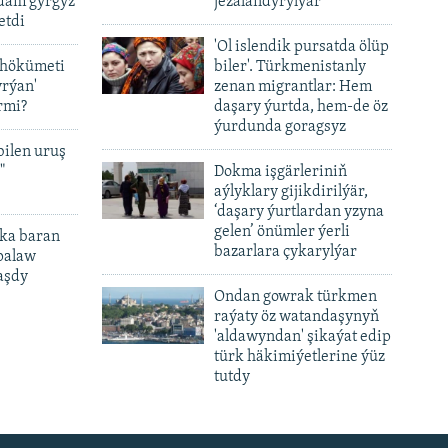
adam gyrgyz
jezalandyrylýar
etdi
'Ol islendik pursatda ölüp
 hökümeti
biler'. Türkmenistanly
yrýan'
zenan migrantlar: Hem
rmi?
daşary ýurtda, hem-de öz
ýurdunda goragsyz
bilen uruş
"
Dokma işgärleriniň
aýlyklary gijikdirilýär,
‘daşary ýurtlardan yzyna
gelen’ önümler ýerli
ka baran
bazarlara çykarylýar
palaw
aşdy
Ondan gowrak türkmen
raýaty öz watandaşynyň
'aldawyndan' şikaýat edip
türk häkimiýetlerine ýüz
tutdy
px
px
height