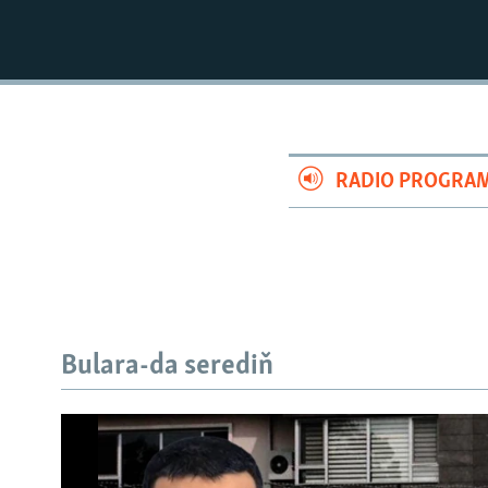
Türkiýede ýiten iki aktiwist nirede?
RADIO PROGRA
Bulara-da serediň