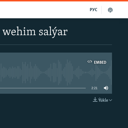
РУС
a wehim salýar
EMBED
able
2:21
Ýükle
EMBED