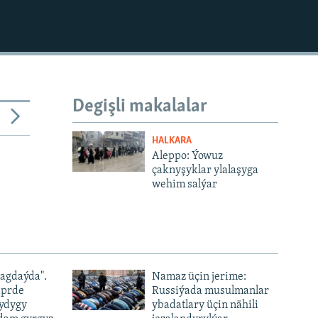
Degişli makalalar
HALKARA
Aleppo: Ýowuz
çaknyşyklar ylalaşyga
wehim salýar
ýagdaýda".
Namaz üçin jerime:
iprde
Russiýada musulmanlar
ydygy
ybadatlary üçin nähili