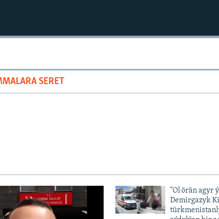
MMALARA SERET
"Ol örän agyr 
Demirgazyk K
türkmenistanl