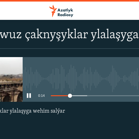
wuz çaknyşyklar ylalaşyg
No media source currently avail
0:15
lar ylalaşyga wehim salýar