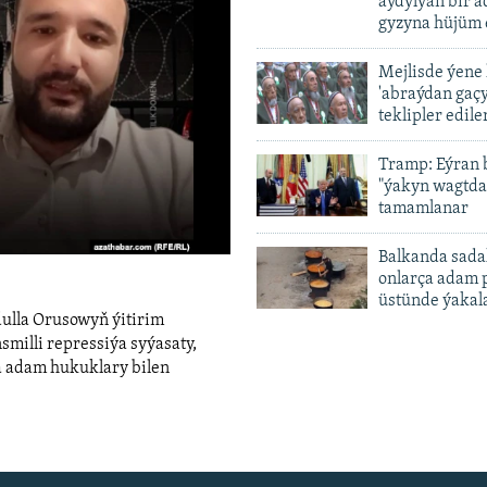
aýdylýan bir 
gyzyna hüjüm 
Mejlisde ýene
vailable
'abraýdan gaç
teklipler edile
Tramp: Eýran 
"ýakyn wagtda
tamamlanar
Balkanda sada
0:04:57
onlarça adam 
üstünde ýakal
dulla Orusowyň ýitirim
smilli repressiýa syýasaty,
a adam hukuklary bilen
width