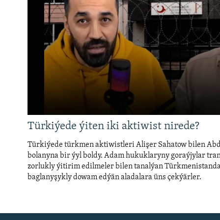
No media source currently a
Türkiýede ýiten iki aktiwist nirede?
0:00
Türkiýede türkmen aktiwistleri Alişer Sahatow bilen Ab
bolanyna bir ýyl boldy. Adam hukuklaryny goraýjylar tran
zorlukly ýitirim edilmeler bilen tanalýan Türkmenistand
baglanyşykly dowam edýän aladalara üns çekýärler.