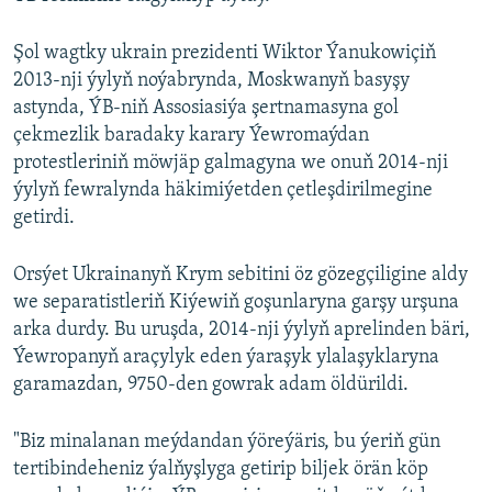
Şol wagtky ukrain prezidenti Wiktor Ýanukowiçiň
2013-nji ýylyň noýabrynda, Moskwanyň basyşy
astynda, ÝB-niň Assosiasiýa şertnamasyna gol
çekmezlik baradaky karary Ýewromaýdan
protestleriniň möwjäp galmagyna we onuň 2014-nji
ýylyň fewralynda häkimiýetden çetleşdirilmegine
getirdi.
Orsýet Ukrainanyň Krym sebitini öz gözegçiligine aldy
we separatistleriň Kiýewiň goşunlaryna garşy urşuna
arka durdy. Bu uruşda, 2014-nji ýylyň aprelinden bäri,
Ýewropanyň araçylyk eden ýaraşyk ylalaşyklaryna
garamazdan, 9750-den gowrak adam öldürildi.
"Biz minalanan meýdandan ýöreýäris, bu ýeriň gün
tertibindeheniz ýalňyşlyga getirip biljek örän köp