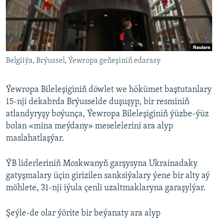
AÝ/AR-nyň ähli saýtlary
Belgiiýa, Brýussel, Ýewropa geňeşiniň edarasy
Ýewropa Bileleşiginiň döwlet we hökümet baştutanlary
15-nji dekabrda Brýusselde duşuşyp, bir resminiň
atlandyryşy boýunça, Ýewropa Bileleşiginiň ýüzbe-ýüz
bolan «mina meýdany» meselelerini ara alyp
maslahatlaşýar.
ÝB liderleriniň Moskwanyň garşysyna Ukrainadaky
gatyşmalary üçin girizilen sanksiýalary ýene bir alty aý
möhlete, 31-nji iýula çenli uzaltmaklaryna garaşylýar.
Şeýle-de olar ýörite bir beýanaty ara alyp