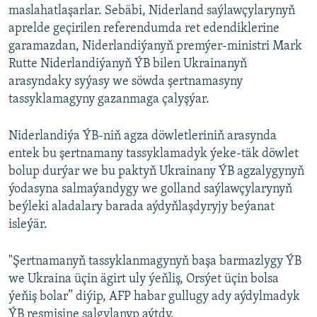
maslahatlaşarlar. Sebäbi, Niderland saýlawçylarynyň
aprelde geçirilen referendumda ret edendiklerine
garamazdan, Niderlandiýanyň premýer-ministri Mark
Rutte Niderlandiýanyň ÝB bilen Ukrainanyň
arasyndaky syýasy we söwda şertnamasyny
tassyklamagyny gazanmaga çalyşýar.
Niderlandiýa ÝB-niň agza döwletleriniň arasynda
entek bu şertnamany tassyklamadyk ýeke-täk döwlet
bolup durýar we bu paktyň Ukrainany ÝB agzalygynyň
ýodasyna salmaýandygy we golland saýlawçylarynyň
beýleki aladalary barada aýdyňlaşdyryjy beýanat
isleýär.
"Şertnamanyň tassyklanmagynyň başa barmazlygy ÝB
we Ukraina üçin ägirt uly ýeňliş, Orsýet üçin bolsa
ýeňiş bolar” diýip, AFP habar gullugy ady aýdylmadyk
ÝB resmisine salgylanyp aýtdy.