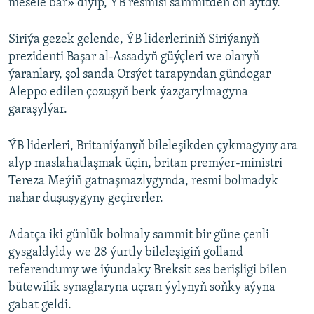
mesele bar» diýip, ÝB resmisi sammitden öň aýtdy.
Siriýa gezek gelende, ÝB liderleriniň Siriýanyň
prezidenti Başar al-Assadyň güýçleri we olaryň
ýaranlary, şol sanda Orsýet tarapyndan gündogar
Aleppo edilen çozuşyň berk ýazgarylmagyna
garaşylýar.
ÝB liderleri, Britaniýanyň bileleşikden çykmagyny ara
alyp maslahatlaşmak üçin, britan premýer-ministri
Tereza Meýiň gatnaşmazlygynda, resmi bolmadyk
nahar duşuşygyny geçirerler.
Adatça iki günlük bolmaly sammit bir güne çenli
gysgaldyldy we 28 ýurtly bileleşigiň golland
referendumy we iýundaky Breksit ses berişligi bilen
bütewilik synaglaryna uçran ýylynyň soňky aýyna
gabat geldi.