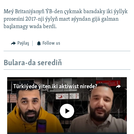
Meý Britaniýanyň ÝB-den çykmak baradaky iki ýyllyk
prosesini 2017-nji ýylyň mart aýyndan gijä galman
başlamagy wada berdi.
Paýlaş
Follow us
Bulara-da serediň
Türkiýede ýiten iki aktiwist nirede?
No media source currently available