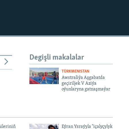
Degişli makalalar
TÜRKMENISTAN
Awstraliýa Aşgabatda
geçiriljek V Aziýa
oýunlaryna gatnaşmaýar
ileriniň
Eýran Ysraýyla "içalyçylyk