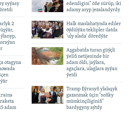
y syýasy
edendigini" öňe sürüp, iki
öretdi
adamy asyp jezalandyrdy
rlyk 2
Halk maslahatynda ediler
üşýär,
öýdülýän teklipler ilatda
ýlanyp,
'uly alada' döredýär
soraýan
är
Aşgabatda turan güýçli
ýeliň netijesinde bir
ça otagyna
adam öldi, jaýlara,
 howada
agaçlara, ulaglara zyýan
içen
ýetdi
eýär
Tramp Eýranyň ylalaşyk
kraina
gazanmak üçin "soňky
 raketa
mümkinçiliginiň"
15 adam
bardygyny aýtdy