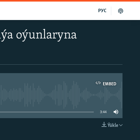
РУС
ziýa oýunlaryna
EMBED
able
3:44
Ýükle
EMBED