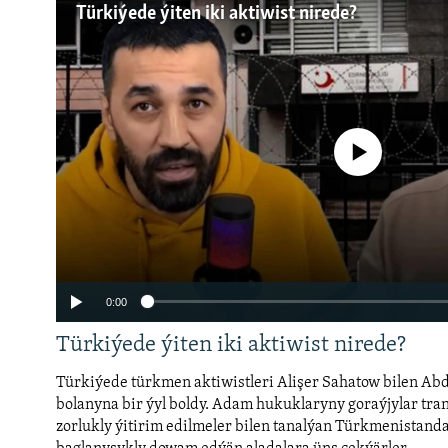
Türkiýede ýiten iki aktiwist nirede?
No media source currently a
0:00
Türkiýede ýiten iki aktiwist nirede?
Türkiýede türkmen aktiwistleri Alişer Sahatow bilen Ab
bolanyna bir ýyl boldy. Adam hukuklaryny goraýjylar tran
zorlukly ýitirim edilmeler bilen tanalýan Türkmenistand