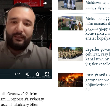
Moldowa sapar
dartgynlylyk d
Mekdebe taýýa
müň manada d
gapyma-gapy a
köne eşikleri 
vailable
eneler köpelý
Esgerler gowa
çekilýär, yssy
kanal suwuny 
ýigitler kesell
Auto
4:57
Russiýanyň U
garşy dron we
240p
hüjümlerinde 
öldi
360p
dulla Orusowyň ýitirim
480p
smilli repressiýa syýasaty,
a adam hukuklary bilen
720p