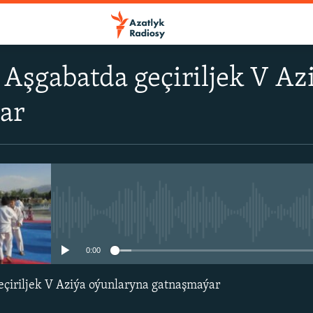
 Aşgabatda geçiriljek V A
ar
No media source currently avail
0:00
eçiriljek V Aziýa oýunlaryna gatnaşmaýar