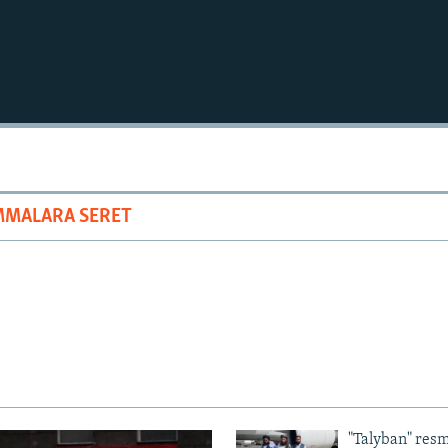
MMALARA SERET
"Talyban" resm