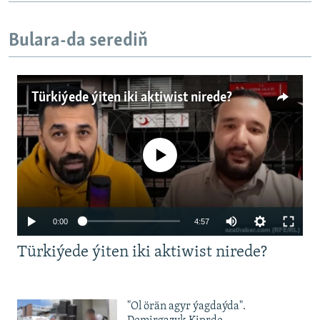
Bulara-da serediň
Türkiýede ýiten iki aktiwist nirede?
No media source currently available
Auto
0:00
4:57
240p
Türkiýede ýiten iki aktiwist nirede?
360p
480p
Auto
240p
360p
480p
"Ol örän agyr ýagdaýda".
720p