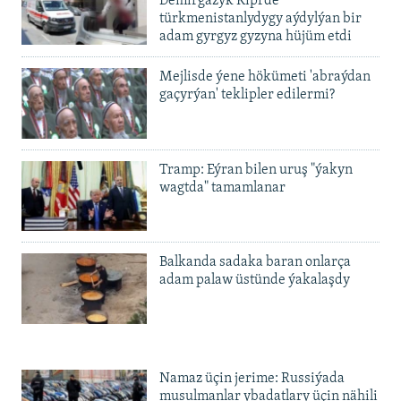
Demirgazyk Kiprde
720p
1080p
türkmenistanlydygy aýdylýan bir
1080p
adam gyrgyz gyzyna hüjüm etdi
Mejlisde ýene hökümeti 'abraýdan
gaçyrýan' teklipler edilermi?
Tramp: Eýran bilen uruş "ýakyn
wagtda" tamamlanar
Balkanda sadaka baran onlarça
adam palaw üstünde ýakalaşdy
Namaz üçin jerime: Russiýada
musulmanlar ybadatlary üçin nähili