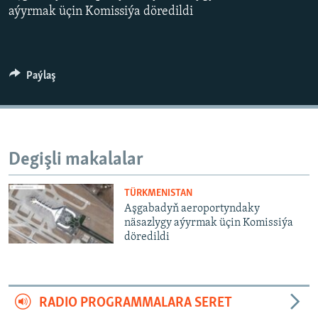
AÝ/AR-nyň ähli saýtlary
aýyrmak üçin Komissiýa döredildi
Paýlaş
Degişli makalalar
TÜRKMENISTAN
Aşgabadyň aeroportyndaky
näsazlygy aýyrmak üçin Komissiýa
döredildi
RADIO PROGRAMMALARA SERET