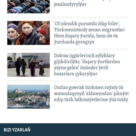
jezalandyrylýar
'Ol islendik pursatda ölüp biler'.
Türkmenistanly zenan migrantlar:
Hem daşary ýurtda, hem-de öz
ýurdunda goragsyz
Dokma işgärleriniň aýlyklary
gijikdirilýär, ‘daşary ýurtlardan
yzyna gelen’ önümler ýerli
bazarlara çykarylýar
Ondan gowrak türkmen raýaty öz
watandaşynyň 'aldawyndan' şikaýat
edip türk häkimiýetlerine ýüz tutdy
BIZI YZARLAŇ