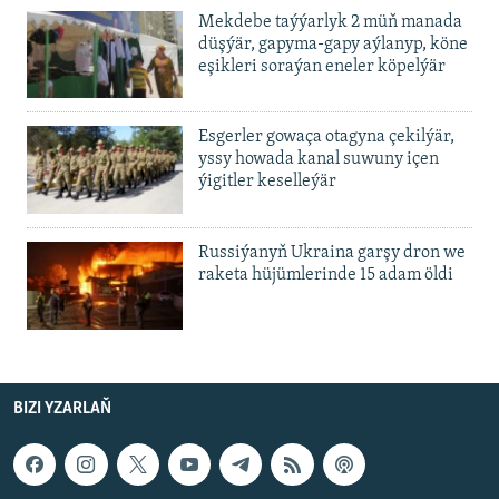
Mekdebe taýýarlyk 2 müň manada
düşýär, gapyma-gapy aýlanyp, köne
eşikleri soraýan eneler köpelýär
Esgerler gowaça otagyna çekilýär,
yssy howada kanal suwuny içen
ýigitler keselleýär
Russiýanyň Ukraina garşy dron we
raketa hüjümlerinde 15 adam öldi
BIZI YZARLAŇ