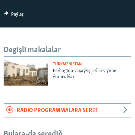
AÝ/AR-nyň ähli saýtlary
Paýlaş
Degişli makalalar
TÜRKMENISTAN
Paýtagtda ýaşaýyş jaýlary ýene
ýumrulýar
RADIO PROGRAMMALARA SERET
Bulara-da serediň