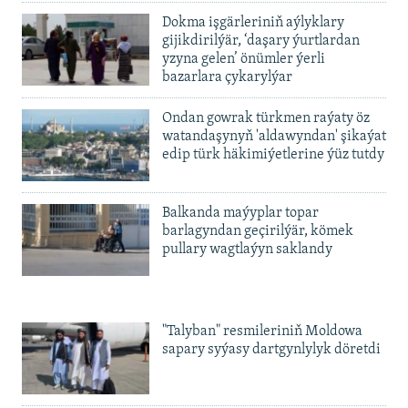
Dokma işgärleriniň aýlyklary
gijikdirilýär, ‘daşary ýurtlardan
yzyna gelen’ önümler ýerli
bazarlara çykarylýar
Ondan gowrak türkmen raýaty öz
watandaşynyň 'aldawyndan' şikaýat
edip türk häkimiýetlerine ýüz tutdy
Balkanda maýyplar topar
barlagyndan geçirilýär, kömek
pullary wagtlaýyn saklandy
"Talyban" resmileriniň Moldowa
sapary syýasy dartgynlylyk döretdi