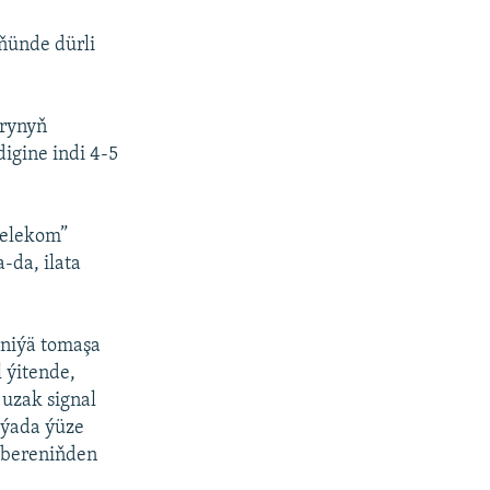
ňünde dürli
arynyň
igine indi 4-5
telekom”
-da, ilata
eniýä tomaşa
 ýitende,
uzak signal
iýada ýüze
k bereniňden