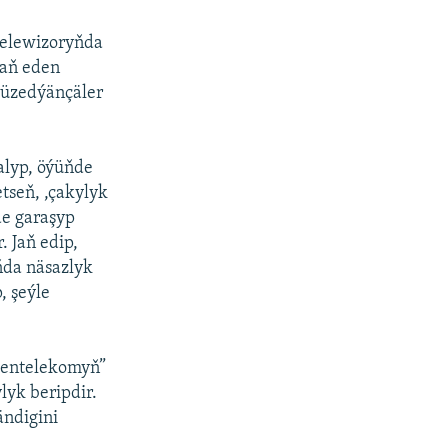
 Telewizoryňda
jaň eden
düzedýänçäler
alyp, öýüňde
tseň, ,çakylyk
de garaşyp
. Jaň edip,
ňda näsazlyk
, şeýle
kmentelekomyň”
lyk beripdir.
ändigini