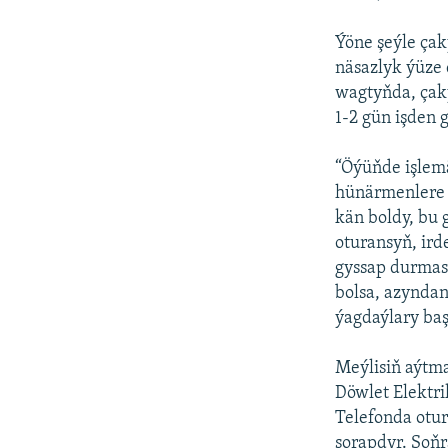
Ýöne şeýle çak
näsazlyk ýüze 
wagtyňda, çak
1-2 gün işden 
“Öýüňde işlem
hünärmenlere g
kän boldy, bu 
oturansyň, ird
gyssap durmasa
bolsa, azyndan
ýagdaýlary baş
Meýlisiň aýtma
Döwlet Elektri
Telefonda otur
sorapdyr. Soňr