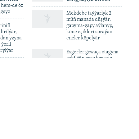
, hem-de öz
agsyz
Mekdebe taýýarlyk 2
müň manada düşýär,
riniň
gapyma-gapy aýlanyp,
dirilýär,
köne eşikleri soraýan
rdan yzyna
eneler köpelýär
 ýerli
rylýar
Esgerler gowaça otagyna
çekilýär, yssy howada
 türkmen
kanal suwuny içen
andaşynyň
ýigitler keselleýär
ikaýat edip
lerine ýüz
Russiýanyň Ukraina
garşy dron we raketa
hüjümlerinde 15 adam
plar topar
öldi
çirilýär,
 wagtlaýyn