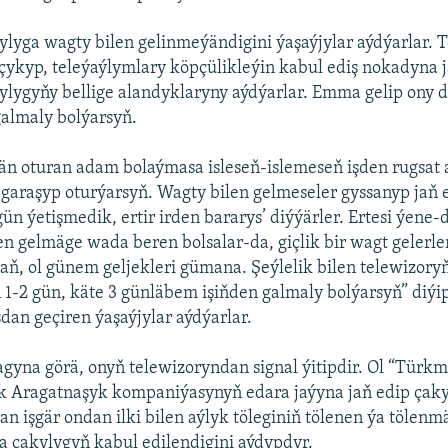
ylyga wagty bilen gelinmeýändigini ýaşaýjylar aýdýarlar.
çykyp, teleýaýlymlary köpçülikleýin kabul ediş nokadyna 
ylygyňy bellige alandyklaryny aýdýarlar. Emma gelip ony 
galmaly bolýarsyň.
än oturan adam bolaýmasa isleseň-islemeseň işden rugsat 
araşyp oturýarsyň. Wagty bilen gelmeseler gyssanyp jaň e
gün ýetişmedik, ertir irden bararys’ diýýärler. Ertesi ýene-
en gelmäge wada beren bolsalar-da, giçlik bir wagt gelerler
ň, ol günem geljekleri gümana. Şeýlelik bilen telewizory
 1-2 gün, käte 3 günläbem işiňden galmaly bolýarsyň” diýip
dan geçiren ýaşaýjylar aýdýarlar.
gyna görä, onyň telewizoryndan signal ýitipdir. Ol “Tür
k Aragatnaşyk kompaniýasynyň edara jaýyna jaň edip çaky
an işgär ondan ilki bilen aýlyk töleginiň tölenen ýa tölenm
a çakylygyň kabul edilendigini aýdypdyr.