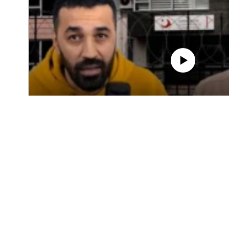
BIZI YZARLAŇ
No media source currently a
AÝ/AR-nyň ähli saýtlary
0:00
Türkiýede ýiten iki aktiwist nirede?
Türkiýede türkmen aktiwistleri Alişer Sahatow bilen Ab
bolanyna bir ýyl boldy. Adam hukuklaryny goraýjylar tran
zorlukly ýitirim edilmeler bilen tanalýan Türkmenistand
baglanyşykly dowam edýän aladalara üns çekýärler.
Auto
240p
360p