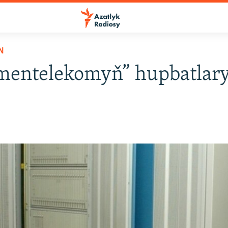
N
mentelekomyň” hupbatlar