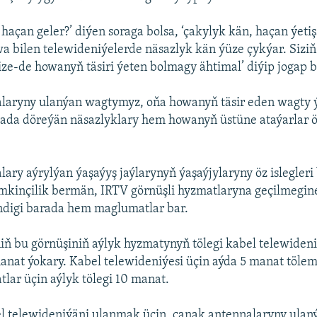
açan geler?’ diýen soraga bolsa, ‘çakylyk kän, haçan ýetişs
wa bilen telewideniýelerde näsazlyk kän ýüze çykýar. Siziň
ze-de howanyň täsiri ýeten bolmagy ähtimal’ diýip jogap b
laryny ulanýan wagtymyz, oňa howanyň täsir eden wagty
ada döreýän näsazlyklary hem howanyň üstüne ataýarlar ö
ary aýrylýan ýaşaýyş jaýlarynyň ýaşaýjylaryny öz islegler
kinçilik bermän, IRTV görnüşli hyzmatlaryna geçilmegine
ndigi barada hem maglumatlar bar.
iň bu görnüşiniň aýlyk hyzmatynyň tölegi kabel telewiden
anat ýokary. Kabel telewideniýesi üçin aýda 5 manat tölem
tlar üçin aýlyk tölegi 10 manat.
el telewideniýäni ulanmak üçin, çanak antennalaryny ulan