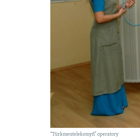
“Türkmentelekomyň” operatory