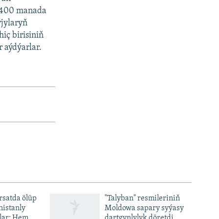
y 400 manada
ýjylaryň
iç birisiniň
 aýdýarlar.
ursatda ölüp
"Talyban" resmileriniň
nistanly
Moldowa sapary syýasy
lar: Hem
dartgynlylyk döretdi