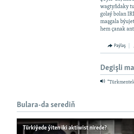
wagtyňdaky tu
golaý bolan IR
maşgala býujet
hem çanak ant
Paýlaş
Degişli ma
“Türkmentel
Bulara-da serediň
Русский
Türkiýede ýiten iki aktiwist nirede?