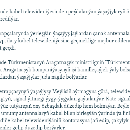
inde kabel telewideniýesinden peýdalanýan ýaşaýjylaryň ö
redilýär.
trapçalarynda ýerleşýän ýaşaýyş jaýlardan çanak antennal
yp, ilaty kabel telewideniýesine geçmeklige mejbur edilend
t geçdi.
inde Türkmenistanyň Aragatnaşyk ministrligniň “Türkmen
k Aragatnaşyk kompaniýasynyň işi kämilleşäýjek ýaly bolsa
lardan ýaşaýjylar juda nägile bolýarlar.
 etrapçasynyň ýaşaýjysy Meýlisiň aýtmagyna görä, telewid
gtyň, signal ýitmegi ýygy-ýygydan gaýtalanýar. Käte signal
ýüz tutýançaň ony özbaşdak düzedip hem bolmaýar. Beýle 
 umumy antennalaryň kabel bilen birleşýän ýerinde ýa lin
diňe kabel telewideniýäniň kontorasyna jaň edip, çakyly
nler gelip düzedip berýärler.