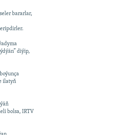
eler bararlar,
eripdirler.
 ýadyma
ýdýän” diýip,
i boýunça
 ilatyň
iýäň
eli bolsa, IRTV
ýan