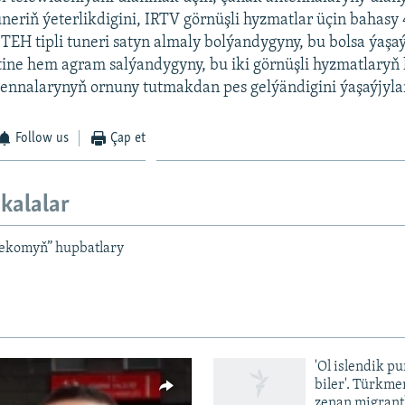
neriň ýeterlikdigini, IRTV görnüşli hyzmatlar üçin bahas
ITEH tipli tuneri satyn almaly bolýandygyny, bu bolsa ýaşa
ine hem agram salýandygyny, bu iki görnüşli hyzmatlaryň h
ennalarynyň ornuny tutmakdan pes gelýändigini ýaşaýjylar
Follow us
Çap et
kalalar
ekomyň” hupbatlary
'Ol islendik p
biler'. Türkme
zenan migrant