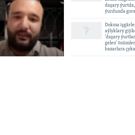
daşary ýurtda
ýurdunda gor
Dokma işgärle
aýlyklary gijik
vailable
‘daşary ýurtla
gelen’ önümler
bazarlara çyka
Ondan gowrak
raýaty öz wat
'aldawyndan' ş
Auto
türk häkimiýet
4:57
tutdy
240p
Balkanda maýy
360p
dulla Orusowyň ýitirim
barlagyndan ge
480p
smilli repressiýa syýasaty,
kömek pullary
a adam hukuklary bilen
saklandy
720p
480p
1080p