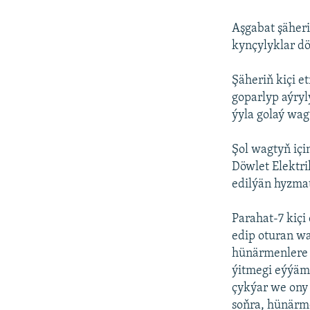
Aşgabat şäher
kynçylyklar dö
Şäheriň kiçi e
goparlyp aýryl
ýyla golaý wag
Şol wagtyň iç
Döwlet Elektri
edilýän hyzmat
Parahat-7 kiçi
edip oturan wa
hünärmenlere 
ýitmegi eýýäm
çykýar we ony 
soňra, hünärme