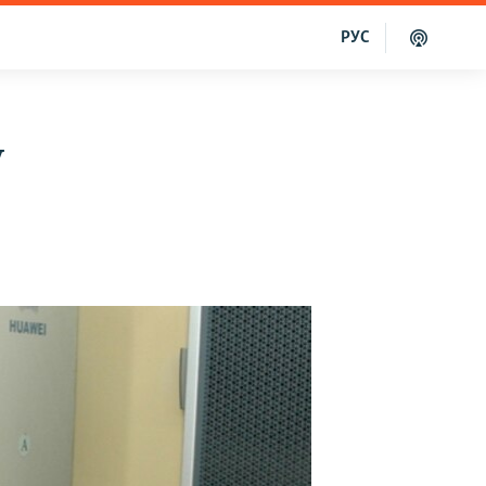
РУС
y