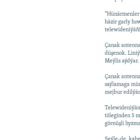
“Hünärmenler h
häzir garly ho
telewideniýäňi
Çanak antenna
düşenok. Liniý
Meýlis aýdýar.
Çanak antennal
saýlamaga müm
mejbur edilýä
Telewideniýän
töleginden 5 m
görnüşli hyzma
Şeýle-de, kab