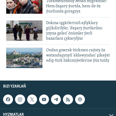
Türkmenistanly zenan migrantlar:
Hem daşary ýurtda, hem-de öz
ýurdunda goragsyz
Dokma işgärleriniň aýlyklary
gijikdirilýär, ‘daşary ýurtlardan
yzyna gelen’ önümler ýerli
bazarlara çykarylýar
Ondan gowrak türkmen raýaty öz
watandaşynyň 'aldawyndan' şikaýat
edip türk häkimiýetlerine ýüz tutdy
BIZI YZARLAŇ
HYZMATLAR