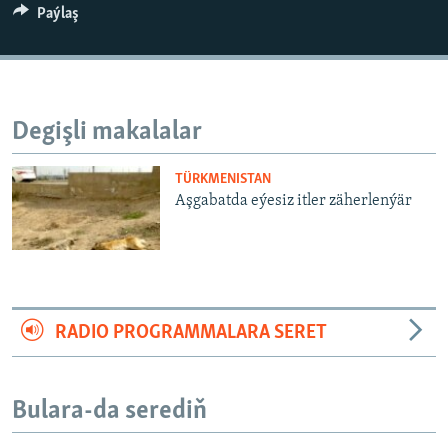
AÝ/AR-nyň ähli saýtlary
Paýlaş
Degişli makalalar
TÜRKMENISTAN
Aşgabatda eýesiz itler zäherlenýär
RADIO PROGRAMMALARA SERET
Bulara-da serediň