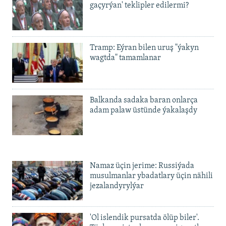
gaçyrýan' teklipler edilermi?
Tramp: Eýran bilen uruş "ýakyn
wagtda" tamamlanar
Balkanda sadaka baran onlarça
adam palaw üstünde ýakalaşdy
Namaz üçin jerime: Russiýada
musulmanlar ybadatlary üçin nähili
jezalandyrylýar
'Ol islendik pursatda ölüp biler'.