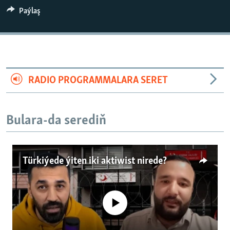
AÝ/AR-nyň ähli saýtlary
Paýlaş
RADIO PROGRAMMALARA SERET
Bulara-da serediň
Türkiýede ýiten iki aktiwist nirede?
No media source currently available