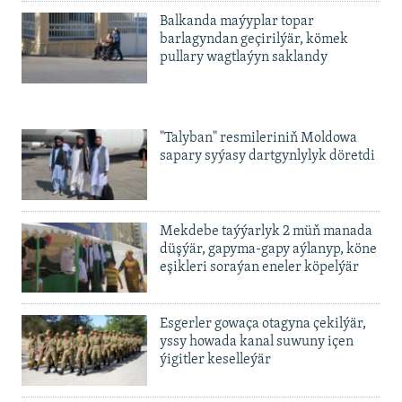
Balkanda maýyplar topar
barlagyndan geçirilýär, kömek
pullary wagtlaýyn saklandy
"Talyban" resmileriniň Moldowa
sapary syýasy dartgynlylyk döretdi
Mekdebe taýýarlyk 2 müň manada
düşýär, gapyma-gapy aýlanyp, köne
eşikleri soraýan eneler köpelýär
Esgerler gowaça otagyna çekilýär,
yssy howada kanal suwuny içen
ýigitler keselleýär