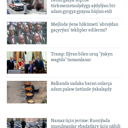
Demirgazyk Kiprde
720p
1080p
türkmenistanlydygy aýdylýan bir
1080p
adam gyrgyz gyzyna hüjüm etdi
Mejlisde ýene hökümeti 'abraýdan
gaçyrýan' teklipler edilermi?
Tramp: Eýran bilen uruş "ýakyn
wagtda" tamamlanar
Balkanda sadaka baran onlarça
adam palaw üstünde ýakalaşdy
Namaz üçin jerime: Russiýada
musulmanlar ybadatlary üçin nähili