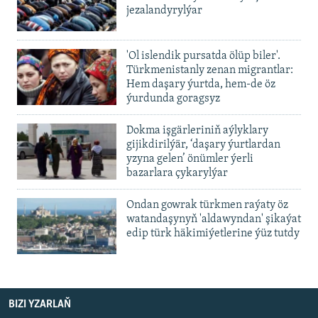
jezalandyrylýar
'Ol islendik pursatda ölüp biler'.
Türkmenistanly zenan migrantlar:
Hem daşary ýurtda, hem-de öz
ýurdunda goragsyz
Dokma işgärleriniň aýlyklary
gijikdirilýär, ‘daşary ýurtlardan
yzyna gelen’ önümler ýerli
bazarlara çykarylýar
Ondan gowrak türkmen raýaty öz
watandaşynyň 'aldawyndan' şikaýat
edip türk häkimiýetlerine ýüz tutdy
BIZI YZARLAŇ