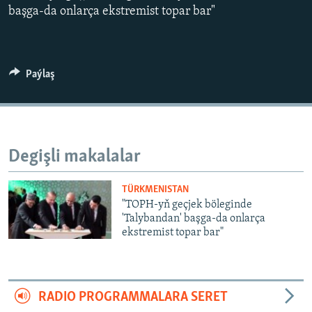
AÝ/AR-nyň ähli saýtlary
başga-da onlarça ekstremist topar bar"
Paýlaş
Degişli makalalar
TÜRKMENISTAN
"TOPH-yň geçjek böleginde
'Talybandan' başga-da onlarça
ekstremist topar bar"
RADIO PROGRAMMALARA SERET