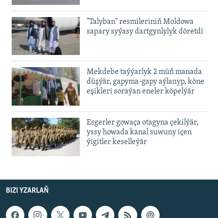
"Talyban" resmileriniň Moldowa
sapary syýasy dartgynlylyk döretdi
Mekdebe taýýarlyk 2 müň manada
düşýär, gapyma-gapy aýlanyp, köne
eşikleri soraýan eneler köpelýär
Esgerler gowaça otagyna çekilýär,
yssy howada kanal suwuny içen
ýigitler keselleýär
BIZI YZARLAŇ