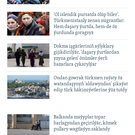
'Ol islendik pursatda ölüp biler'.
Türkmenistanly zenan migrantlar:
Hem daşary ýurtda, hem-de öz
ýurdunda goragsyz
Dokma işgärleriniň aýlyklary
gijikdirilýär, ‘daşary ýurtlardan
yzyna gelen’ önümler ýerli
bazarlara çykarylýar
Ondan gowrak türkmen raýaty öz
watandaşynyň 'aldawyndan' şikaýat
edip türk häkimiýetlerine ýüz tutdy
Balkanda maýyplar topar
barlagyndan geçirilýär, kömek
pullary wagtlaýyn saklandy