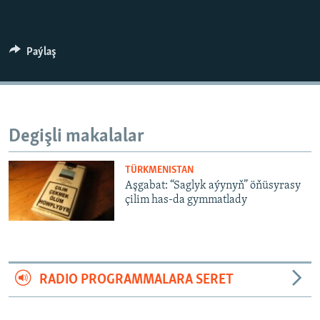
AÝ/AR-nyň ähli saýtlary
Paýlaş
Degişli makalalar
TÜRKMENISTAN
Aşgabat: “Saglyk aýynyň” öňüsyrasy
çilim has-da gymmatlady
RADIO PROGRAMMALARA SERET