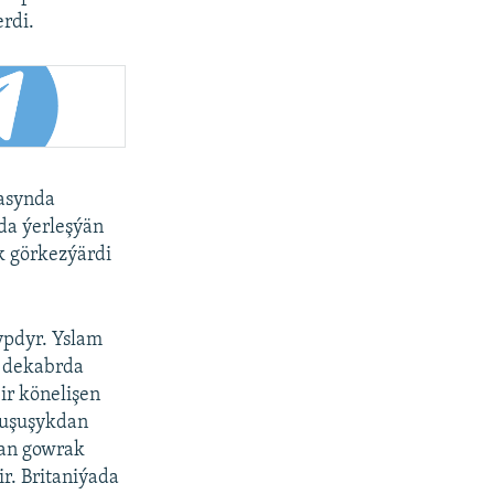
rdi.
rasynda
da ýerleşýän
k görkezýärdi
ypdyr. Yslam
w dekabrda
ir könelişen
 duşuşykdan
dan gowrak
ir. Britaniýada