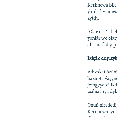
Kerimowa bile
ýa-da hemmesi
aýtdy.
“Olar maňa bell
ýeňlär we olar
ähtimal” diýip
Ikiçäk duşuşy
Adwokat özüni
häzir 45 ýaşy
jemgyýetçilikd
psihiatriýa dy
Onuň nirededi
Kerimowanyň me