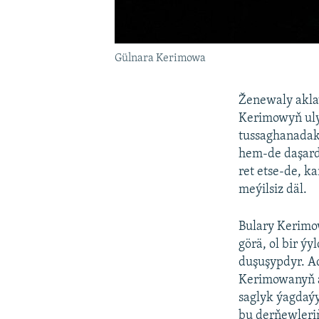
Gülnara Kerimowa
Ženewaly akla
Kerimowyň uly
tussaghanadak
hem-de daşarda
ret etse-de, k
meýilsiz däl.
Bulary Kerimo
görä, ol bir ý
duşuşypdyr. A
Kerimowanyň a
saglyk ýagdaý
bu derňewleriň