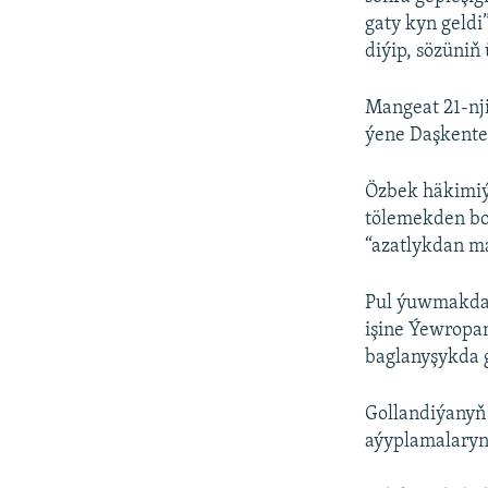
gaty kyn geldi
diýip, sözüniň
Mangeat 21-nji
ýene Daşkente 
Özbek häkimiýe
tölemekden boý
“azatlykdan ma
Pul ýuwmakda 
işine Ýewropan
baglanyşykda g
Gollandiýanyň
aýyplamalaryn