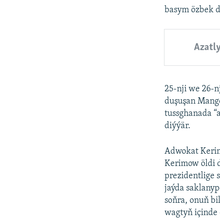
basym özbek d
Azatl
25-nji we 26-n
duşuşan Mange
tussghanada “
diýýär.
Adwokat Kerim
Kerimow öldi 
prezidentlige
jaýda saklanyp
soňra, onuň b
wagtyň içinde 