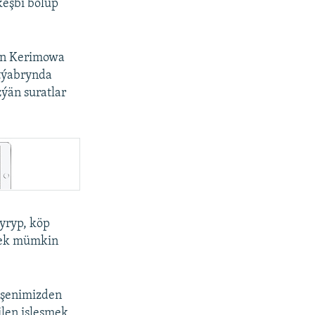
eşbi bolup
len Kerimowa
ntýabrynda
ýän suratlar
yryp, köp
emek mümkin
eşenimizden
ilen işleşmek