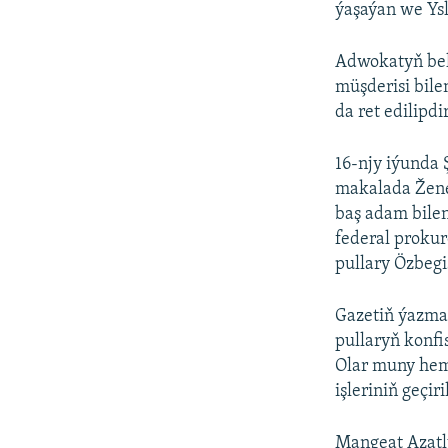
ýaşaýan we Ys
Adwokatyň bel
müşderisi bil
da ret edilipdir
16-njy iýunda 
makalada Žene
baş adam bile
federal proku
pullary Özbegi
Gazetiň ýazma
pullaryň konfi
Olar muny hem
işleriniň geçir
Mangeat Azatly