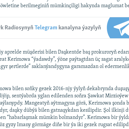
öwletine berilmeginiň mümkinçiligi hakynda maglumat be
yk Radiosynyň
Telegram
kanalyna ýazylyň
jy aprelde müşderisi bilen Daşkentde baş prokuroryň eda
at Kerimowa “ýadawdy”, ýöne paýtagtdan üç sagat aralyk
agyr şertlerde” saklanýandygyna garamazdan ol edermenli
owa bilen soňky gezek 2016-njy ýylyň dekabrynda duşuş
diýip, sentýabrda yglan edilenden soňra Şawkat Mirzioýe
 saýlanypdy. Mangeatyň aýtmagyna görä, Kerimowa şonda b
dyr, daşky dübýä bilen gatnaşykdan kesilipdir. Şol ilkinji
ilen “habarlaşmak mümkin bolmandyr”. Kerimowa bir ýyl
öz gyzy Imany görmäge diňe bir ýa iki gezek rugsat edilipd