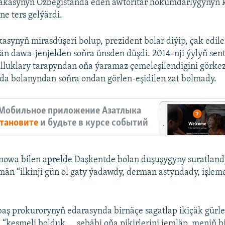
akasynyň Özbegistanda eden awtoritar hökümdarlygynyň k
e ters gelýärdi.
kasynyň mirasdüşeri bolup, prezident bolar diýip, çak edi
än dawa-jenjelden soňra ünsden düşdi. 2014-nji ýylyň se
lluklary tarapyndan oňa ýaramaz çemeleşilendigini görkez
da bolanyndan soňra ondan görlen-eşidilen zat bolmady.
Мобильное приложение Азатлыка
тановите
и будьте в курсе событий
owa bilen aprelde Daşkentde bolan duşuşygyny suratland
än “ilkinji gün ol gaty ýadawdy, derman astyndady, işl
baş prokurorynyň edarasynda birnäçe sagatlap ikiçäk gürl
i “kesmeli bolduk ... sebäbi oňa pikirlerini jemläp, meniň b