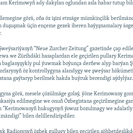
lam Kerimowyň ady dakylan oglundan asla habar tutup bil
lemegine görä, oňa öz işini etmäge mümkinçilik berilmän
en duşuşmak üçin ençeme gezek iberen haýyşnamalary äsge
.
Şweýsariýanyň “Neue Zurcher Zeitung” gazetinde çap edile
wa we Zürihdäki hasaplardan ele geçirilen pullary Keri
n baglanyşykly pul ýuwmak boýunça derňew alyp barýan 
rorlarynyň öz kontrollygyna alandygy we şweýsar hökümet
stana gaýtaryp berilmek hakda buýruk berendigi aýdylýar
gyna görä, mesele çözülmäge golaý, ýöne Kerimowany gor
skasiýa edilmegine we onuň Özbegistana geçirilmegine gar
 “Kerimowanyň hukugynyň ýowuz bozulmagy we adalatly
ilmändigi” bilen delillendiripdiler.
k Radiosynyň özbek gullugy bilen geçirilen söhbetdeşlik