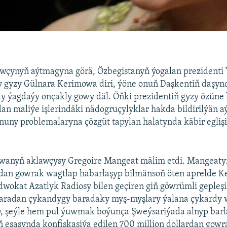
wçynyň aýtmagyna görä, Özbegistanyň ýogalan prezidenti
 gyzy Gülnara Kerimowa diri, ýöne onuň Daşkentiň daşyn
y ýagdaýy onçakly gowy däl. Öňki prezidentiň gyzy özüne
n maliýe işlerindäki nädogruçylyklar hakda bildirilýän 
anuny problemalaryna çözgüt tapylan halatynda käbir egliş
wanyň aklawçysy Gregoire Mangeat mälim etdi. Mangeat
yldan gowrak wagtlap habarlaşyp bilmänsoň öten aprelde 
dwokat Azatlyk Radiosy bilen geçiren giň göwrümli gepleş
radan çykandygy baradaky myş-myşlary ýalana çykardy 
y, şeýle hem pul ýuwmak boýunça Şweýsariýada alnyp barl
 esasynda konfiskasiýa edilen 700 million dollardan gowr