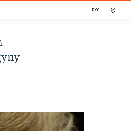
РУС
n
gyny