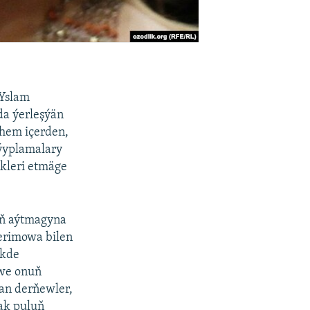
 Yslam
da ýerleşýän
 hem içerden,
aýyplamalary
ikleri etmäge
yň aýtmagyna
Kerimowa bilen
ikde
we onuň
an derňewler,
ak puluň