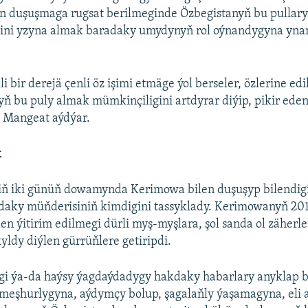
n duşuşmaga rugsat berilmeginde Özbegistanyň bu pullaryň
ni yzyna almak baradaky umydynyň rol oýnandygyna yn
i bir derejä çenli öz işimi etmäge ýol berseler, özlerine ed
yň bu puly almak mümkinçiligini artdyrar diýip, pikir ede
, Mangeat aýdýar.
k
ň iki günüň dowamynda Kerimowa bilen duşuşyp bilendigi
ndaky müňderisiniň kimdigini tassyklady. Kerimowanyň 201
en ýitirim edilmegi dürli myş-myşlara, şol sanda ol zäherle
kyldy diýlen gürrüňlere getiripdi.
gi ýa-da haýsy ýagdaýdadygy hakdaky habarlary anyklap
şhurlygyna, aýdymçy bolup, şagalaňly ýaşamagyna, eli aç