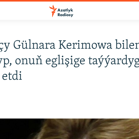
çy Gülnara Kerimowa bile
p, onuň eglişige taýýardy
etdi