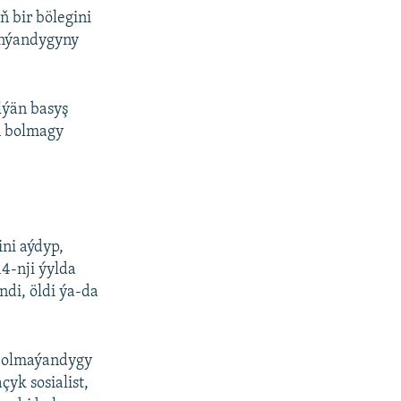
 bir bölegini
anýandygyny
ilýän basyş
n bolmagy
ni aýdyp,
4-nji ýylda
ndi, öldi ýa-da
 bolmaýandygy
yk sosialist,