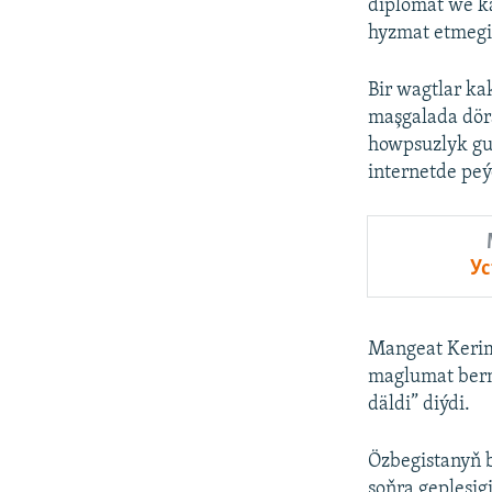
diplomat we k
hyzmat etmegin
Bir wagtlar ka
maşgalada dör
howpsuzlyk gu
internetde peý
Ус
Mangeat Kerim
maglumat berm
däldi” diýdi.
Özbegistanyň 
soňra gepleşig