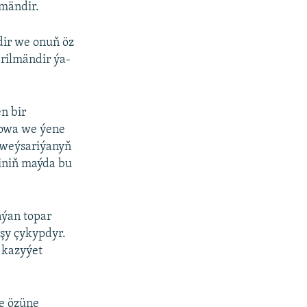
mändir.
dir we onuň öz
rilmändir ýa-
n bir
mowa we ýene
Şweýsariýanyň
iniň maýda bu
.
aýan topar
şy çykypdyr.
 kazyýet
de özüne