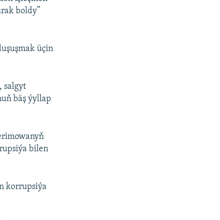
urak boldy”
 duşuşmak üçin
 salgyt
nuň bäş ýyllap
Kerimowanyň
rupsiýa bilen
n korrupsiýa