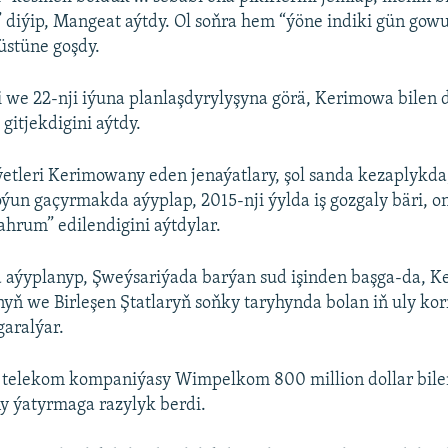
” diýip, Mangeat aýtdy. Ol soňra hem “ýöne indiki gün gow
 üstüne goşdy.
 we 22-nji iýuna planlaşdyrylyşyna görä, Kerimowa bilen
gitjekdigini aýtdy.
tleri Kerimowany eden jenaýatlary, şol sanda kezaplykda,
un gaçyrmakda aýyplap, 2015-nji ýylda iş gozgaly bäri, o
hrum” edilendigini aýtdylar.
aýyplanyp, Şweýsariýada barýan sud işinden başga-da, 
yň we Birleşen Ştatlaryň soňky taryhynda bolan iň uly kor
aralýar.
 telekom kompaniýasy Wimpelkom 800 million dollar bile
y ýatyrmaga razylyk berdi.