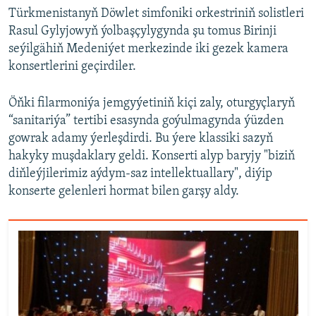
Türkmenistanyň Döwlet simfoniki orkestriniň solistleri
Rasul Gylyjowyň ýolbaşçylygynda şu tomus Birinji
seýilgähiň Medeniýet merkezinde iki gezek kamera
konsertlerini geçirdiler.
Öňki filarmoniýa jemgyýetiniň kiçi zaly, oturgyçlaryň
“sanitariýa” tertibi esasynda goýulmagynda ýüzden
gowrak adamy ýerleşdirdi. Bu ýere klassiki sazyň
hakyky muşdaklary geldi. Konserti alyp baryjy "biziň
diňleýjilerimiz aýdym-saz intellektuallary", diýip
konserte gelenleri hormat bilen garşy aldy.