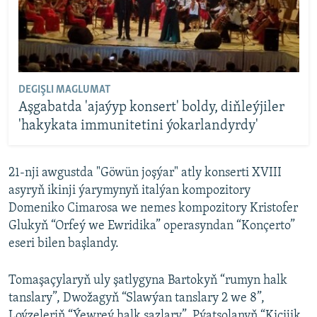
DEGIŞLI MAGLUMAT
Aşgabatda 'ajaýyp konsert' boldy, diňleýjiler
'hakykata immunitetini ýokarlandyrdy'
21-nji awgustda "Göwün joşýar" atly konserti XVIII
asyryň ikinji ýarymynyň italýan kompozitory
Domeniko Cimarosa we nemes kompozitory Kristofer
Glukyň “Orfeý we Ewridika” operasyndan “Konçerto”
eseri bilen başlandy.
Tomaşaçylaryň uly şatlygyna Bartokyň “rumyn halk
tanslary”, Dwožagyň “Slawýan tanslary 2 we 8”,
Loýzeleriň “Ýewreý halk sazlary”, Pýatsolanyň “Kiçijik