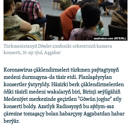
AÝ/AR-nyň ähli saýtlary
Türkmenistanyň Döwlet simfoniki orkestriniň kamera
konserti, 31-nji iýul, Aşgabat
Koronawirus çäklendirmeleri türkmen paýtagtynyň
medeni durmuşyna-da täsir etdi. Planlaşdyrylan
konsertler ýatyryldy. Häzirki berk çäklendirmelerden
öňki täsirli medeni wakalaryň biri, Birinji seýilgähiň
Medeniýet merkezinde geçirilen "Göwün joşýar" atly
konserti boldy. Azatlyk Radiosynyň bu aýdym-saz
çäresine tomaşaçy bolan habarçysy Aşgabatdan habar
berýär.