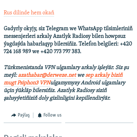
Rus dilinde hem okaň
Gadyrly okyjy, siz Telegram we WhatsApp tilsimleriniň
messenjerleri arkaly Azatlyk Radiosy bilen howpsuz
ýagdaýda habarlaşyp bilersiňiz. Telefon belgileri: +420
724 168 989 we +420 773 797 383.
Türkmenistanda VPN ulgamlary arkaly işleýär. Siz şu
meýl:
azathabar@derweze.net
we
sep arkaly biziň
mugt Psiphon3 VPN
ulgamymyzy Android ulgamlary
üçin ýükläp bilersiňiz. Azatlyk Radiosy siziň
şahsyýetiňiziň doly gizlinligini kepillendirýär.
Paýlaş
Follow us