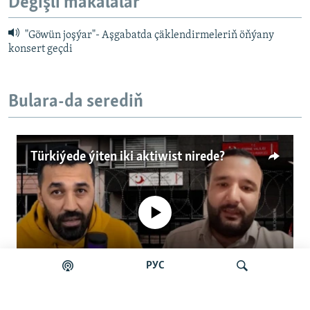
Degişli makalalar
"Göwün joşýar"- Aşgabatda çäklendirmeleriň öňýany
konsert geçdi
Bulara-da serediň
Türkiýede ýiten iki aktiwist nirede?
No media source currently available
РУС
Auto
0:00
4:57
240p
Türkiýede ýiten iki aktiwist nirede?