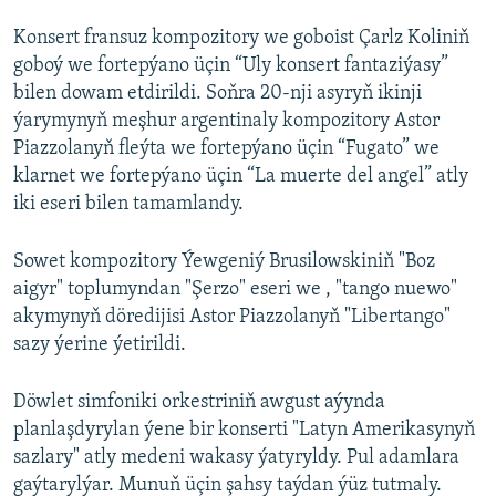
Konsert fransuz kompozitory we goboist Çarlz Koliniň
goboý we fortepýano üçin “Uly konsert fantaziýasy”
bilen dowam etdirildi. Soňra 20-nji asyryň ikinji
ýarymynyň meşhur argentinaly kompozitory Astor
Piazzolanyň fleýta we fortepýano üçin “Fugato” we
klarnet we fortepýano üçin “La muerte del angel” atly
iki eseri bilen tamamlandy.
Sowet kompozitory Ýewgeniý Brusilowskiniň "Boz
aigyr" toplumyndan "Şerzo" eseri we , "tango nuewo"
akymynyň döredijisi Astor Piazzolanyň "Libertango"
sazy ýerine ýetirildi.
Döwlet simfoniki orkestriniň awgust aýynda
planlaşdyrylan ýene bir konserti "Latyn Amerikasynyň
sazlary" atly medeni wakasy ýatyryldy. Pul adamlara
gaýtarylýar. Munuň üçin şahsy taýdan ýüz tutmaly.