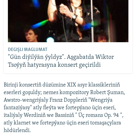
DEGIŞLI MAGLUMAT
"Gün diýilýän ýyldyz". Aşgabatda Wiktor
Tsoýyň hatyrasyna konsert geçirildi
Birinji konsertiň düzümine XIX asyr klassikleriniň
eserleri goşuldy; nemes kompozitory Robert Şuman,
Awstro-wengriýaly Franz Doppleriň "Wengriýa
fantaziýasy" atly fleýta we fortepýano üçin eseri,
italiýaly Werdiniň we Bassiniň " Üç romans Op. 94 ",
atly klarnet we fortepýano üçin eseri tomaşaçylara
hödürlendi.