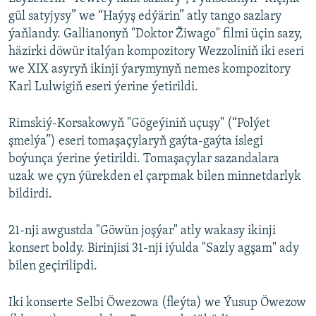
gül satyjysy” we “Haýyş edýärin” atly tango sazlary
ýaňlandy. Gallianonyň "Doktor Žiwago" filmi üçin sazy,
häzirki döwür italýan kompozitory Wezzoliniň iki eseri
we XIX asyryň ikinji ýarymynyň nemes kompozitory
Karl Lulwigiň eseri ýerine ýetirildi.
Rimskiý-Korsakowyň "Gögeýiniň uçuşy" (“Polýet
şmelýa”) eseri tomaşaçylaryň gaýta-gaýta islegi
boýunça ýerine ýetirildi. Tomaşaçylar sazandalara
uzak we çyn ýürekden el çarpmak bilen minnetdarlyk
bildirdi.
21-nji awgustda "Göwün joşýar" atly wakasy ikinji
konsert boldy. Birinjisi 31-nji iýulda "Sazly agşam" ady
bilen geçirilipdi.
Iki konserte Selbi Öwezowa (fleýta) we Ýusup Öwezow