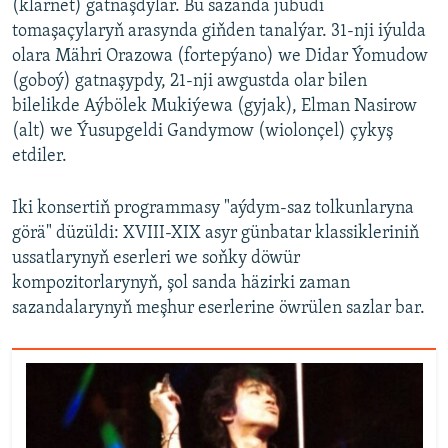
(klarnet) gatnaşdylar. Bu sazanda jübüdi
tomaşaçylaryň arasynda giňden tanalýar. 31-nji iýulda
olara Mähri Orazowa (fortepýano) we Didar Ýomudow
(goboý) gatnaşypdy, 21-nji awgustda olar bilen
bilelikde Aýbölek Mukiýewa (gyjak), Elman Nasirow
(alt) we Ýusupgeldi Gandymow (wiolonçel) çykyş
etdiler.
Iki konsertiň programmasy "aýdym-saz tolkunlaryna
görä" düzüldi: XVIII-XIX asyr günbatar klassikleriniň
ussatlarynyň eserleri we soňky döwür
kompozitorlarynyň, şol sanda häzirki zaman
sazandalarynyň meşhur eserlerine öwrülen sazlar bar.