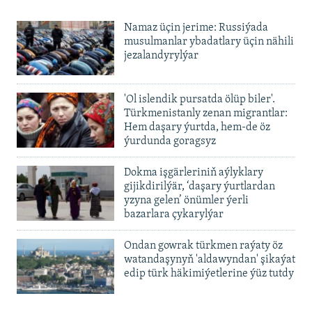
Namaz üçin jerime: Russiýada
musulmanlar ybadatlary üçin nähili
jezalandyrylýar
'Ol islendik pursatda ölüp biler'.
Türkmenistanly zenan migrantlar:
Hem daşary ýurtda, hem-de öz
ýurdunda goragsyz
Dokma işgärleriniň aýlyklary
gijikdirilýär, ‘daşary ýurtlardan
yzyna gelen’ önümler ýerli
bazarlara çykarylýar
Ondan gowrak türkmen raýaty öz
watandaşynyň 'aldawyndan' şikaýat
edip türk häkimiýetlerine ýüz tutdy