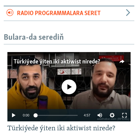
RADIO PROGRAMMALARA SERET
Bulara-da serediň
Türkiýede ýiten iki aktiwist nirede?
No media source currently available
Auto
0:00
4:57
240p
Türkiýede ýiten iki aktiwist nirede?
360p