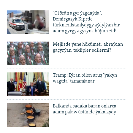
480p
Auto
240p
360p
480p
"Ol örän agyr ýagdaýda".
720p
Demirgazyk Kiprde
720p
1080p
türkmenistanlydygy aýdylýan bir
1080p
adam gyrgyz gyzyna hüjüm etdi
Mejlisde ýene hökümeti 'abraýdan
gaçyrýan' teklipler edilermi?
Tramp: Eýran bilen uruş "ýakyn
wagtda" tamamlanar
Balkanda sadaka baran onlarça
adam palaw üstünde ýakalaşdy