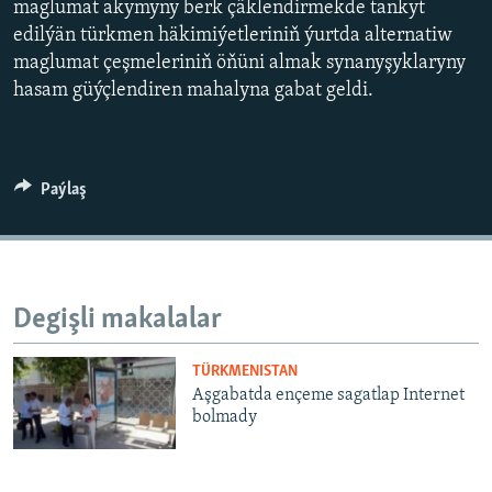
AÝ/AR-nyň ähli saýtlary
maglumat akymyny berk çäklendirmekde tankyt
edilýän türkmen häkimiýetleriniň ýurtda alternatiw
maglumat çeşmeleriniň öňüni almak synanyşyklaryny
hasam güýçlendiren mahalyna gabat geldi.
Paýlaş
Degişli makalalar
TÜRKMENISTAN
Aşgabatda ençeme sagatlap Internet
bolmady