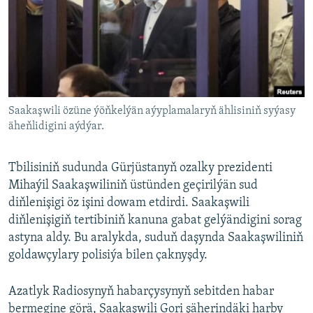
AÝ/AR-nyň ähli saýtlary
Saakaşwili özüne ýöňkelýän aýyplamalaryň ählisiniň syýasy
äheňlidigini aýdýar.
Tbilisiniň sudunda Gürjüstanyň ozalky prezidenti
Mihaýil Saakaşwiliniň üstünden geçirilýän sud
diňlenişigi öz işini dowam etdirdi. Saakaşwili
diňlenişigiň tertibiniň kanuna gabat gelýändigini sorag
astyna aldy. Bu aralykda, suduň daşynda Saakaşwiliniň
goldawçylary polisiýa bilen çaknyşdy.
Azatlyk Radiosynyň habarçysynyň sebitden habar
bermegine görä, Saakaşwili Gori şäherindäki harby