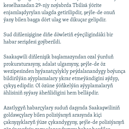
keselhanadan 29-njy noýabrda Tbilisä ýörite
enjamlaşdyrylan ulagda getirilipdir, şeýle-de onuň
ýany bilen başga dört ulag we dikuçar gelipdir.
Sud diňlenişigine diňe döwletiň eýeçiligindäki bir
habar serişdesi goýberildi.
Saakaşwili diňlenişik başlamazyndan ozal ýurduň
prokuraturasyny, adalat ulgamyny, şeýle-de öz
wezipesinden hyýanatçylykly peýdalanandygy boýunça
bildirilýän aýyplamalary ykrar etmeýändigini aýdyp,
çykyş edipdir. Ol özüne ýöňkelýän aýyplamalaryň
ählisiniň syýasy äheňlidigini hem belläpdir.
Azatlygyň habarçylary suduň daşynda Saakaşwiliniň
goldawçylary bilen polisiýanyň arasynda kiçi
çaknyşyklaryň ýüze çykandygyny, şeýle-de polisiýanyň