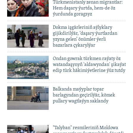
720p
Türkmenistanly zenan migrantlar:
720p
1080p
Hem daşary ýurtda, hem-de öz
1080p
ýurdunda goragsyz
Dokma işgärleriniň aýlyklary
gijikdirilýär, ‘daşary ýurtlardan
yzyna gelen’ önümler ýerli
bazarlara çykarylýar
Ondan gowrak türkmen raýaty öz
watandaşynyň 'aldawyndan' şikaýat
edip türk häkimiýetlerine ýüz tutdy
Balkanda maýyplar topar
barlagyndan geçirilýär, kömek
pullary wagtlaýyn saklandy
"Talyban" resmileriniň Moldowa