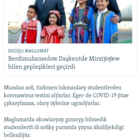
DEGIŞLI MAGLUMAT
Berdimuhamedow Daşkentde Mirziýoýew
bilen gepleşikleri geçirdi
Mundan soň, türkmen lukmanlary studentlerden
koronawirus testini alýarlar. Eger-de COVID-19 ýüze
çykarylmasa, olary öýlerine ugradýarlar.
Maglumatda okuwlaryny gutaryp bilmedik
studentleriň iň soňky pursatda yzyna äkidiljekdigi
bellenilýär.