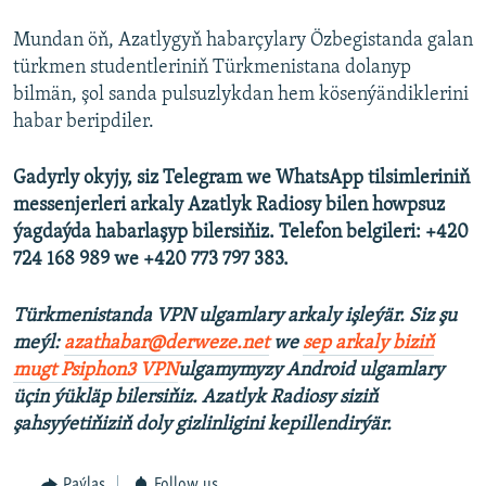
Mundan öň, Azatlygyň habarçylary Özbegistanda galan
türkmen studentleriniň Türkmenistana dolanyp
bilmän, şol sanda pulsuzlykdan hem kösenýändiklerini
habar beripdiler.
Gadyrly okyjy, siz Telegram we WhatsApp tilsimleriniň
messenjerleri arkaly Azatlyk Radiosy bilen howpsuz
ýagdaýda habarlaşyp bilersiňiz. Telefon belgileri: +420
724 168 989 we +420 773 797 383.
Türkmenistanda VPN ulgamlary arkaly işleýär. Siz şu
meýl:
azathabar@derweze.net
we
sep arkaly biziň
mugt Psiphon3 VPN
ulgamymyzy Android ulgamlary
üçin ýükläp bilersiňiz. Azatlyk Radiosy siziň
şahsyýetiňiziň doly gizlinligini kepillendirýär.
Paýlaş
Follow us