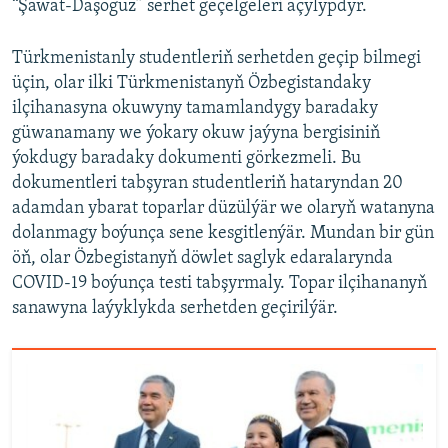
“Şawat-Daşoguz” serhet geçelgeleri açylypdyr.
Türkmenistanly studentleriň serhetden geçip bilmegi
üçin, olar ilki Türkmenistanyň Özbegistandaky
ilçihanasyna okuwyny tamamlandygy baradaky
güwanamany we ýokary okuw jaýyna bergisiniň
ýokdugy baradaky dokumenti görkezmeli. Bu
dokumentleri tabşyran studentleriň hataryndan 20
adamdan ybarat toparlar düzülýär we olaryň watanyna
dolanmagy boýunça sene kesgitlenýär. Mundan bir gün
öň, olar Özbegistanyň döwlet saglyk edaralarynda
COVID-19 boýunça testi tabşyrmaly. Topar ilçihananyň
sanawyna laýyklykda serhetden geçirilýär.