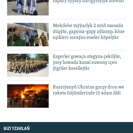
sapary syýasy dartgynlylyk döretdi
Mekdebe taýýarlyk 2 müň manada
düşýär, gapyma-gapy aýlanyp, köne
eşikleri soraýan eneler köpelýär
Esgerler gowaça otagyna çekilýär,
yssy howada kanal suwuny içen
ýigitler keselleýär
Russiýanyň Ukraina garşy dron we
raketa hüjümlerinde 15 adam öldi
BIZI YZARLAŇ