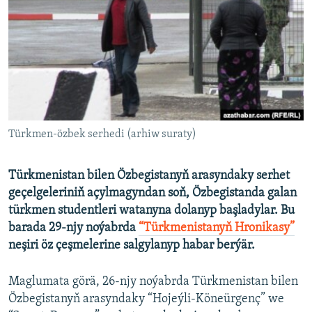
AÝ/AR-nyň ähli saýtlary
Türkmen-özbek serhedi (arhiw suraty)
Türkmenistan bilen Özbegistanyň arasyndaky serhet
geçelgeleriniň açylmagyndan soň, Özbegistanda galan
türkmen studentleri watanyna dolanyp başladylar. Bu
barada 29-njy noýabrda
“Türkmenistanyň Hronikasy”
neşiri öz çeşmelerine salgylanyp habar berýär.
Maglumata görä, 26-njy noýabrda Türkmenistan bilen
Özbegistanyň arasyndaky “Hojeýli-Köneürgenç” we