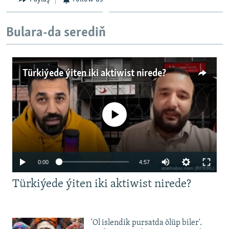
Bulara-da serediň
Türkiýede ýiten iki aktiwist nirede?
No media source currently available
Auto
0:00
4:57
240p
Türkiýede ýiten iki aktiwist nirede?
360p
480p
Auto
240p
360p
480p
'Ol islendik pursatda ölüp biler'.