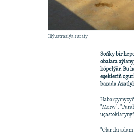
Illýustrasiýa suraty
Soňky bir hep
obalara aýlany
köpelýär. Bu h
eşekleriň ogur
barada Azatly
Habarçymyzyň s
"Merw", "Parah
uçastoklarynyň
"Olar iki adam