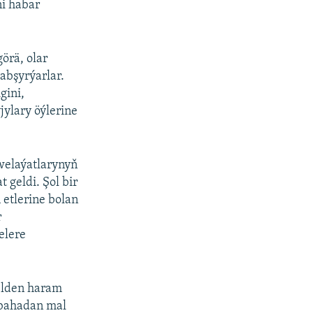
ni habar
örä, olar
abşyrýarlar.
gini,
jylary öýlerine
welaýatlarynyň
t geldi. Şol bir
 etlerine bolan
r
elere
elden haram
 bahadan mal