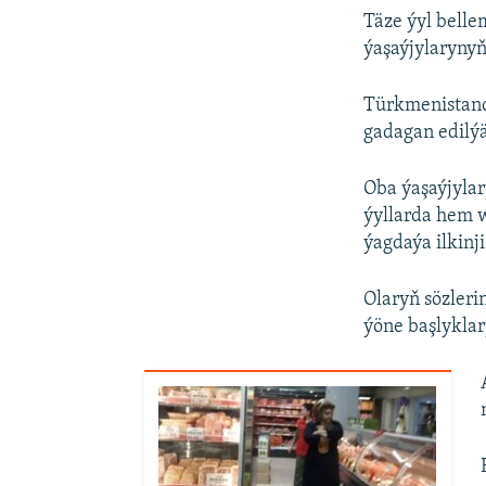
Täze ýyl belle
ýaşaýjylarynyň
Türkmenistand
gadagan edilýä
Oba ýaşaýjylar
ýyllarda hem w
ýagdaýa ilkinji
Olaryň sözleri
ýöne başlyklar