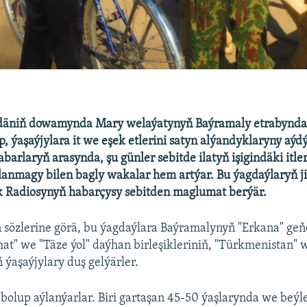
däniň dowamynda Mary welaýatynyň Baýramaly etrabynda
p, ýaşaýjylara it we eşek etlerini satyn alýandyklaryny aý
abarlaryň arasynda, şu günler sebitde ilatyň işigindäki itle
lanmagy bilen bagly wakalar hem artýar. Bu ýagdaýlaryň ji
k Radiosynyň habarçysy sebitden maglumat berýär.
özlerine görä, bu ýagdaýlara Baýramalynyň "Erkana" geňe
at" we "Täze ýol" daýhan birleşikleriniň, "Türkmenistan" 
 ýaşaýjylary duş gelýärler.
 bolup aýlanýarlar. Biri gartaşan 45-50 ýaşlarynda we beýl