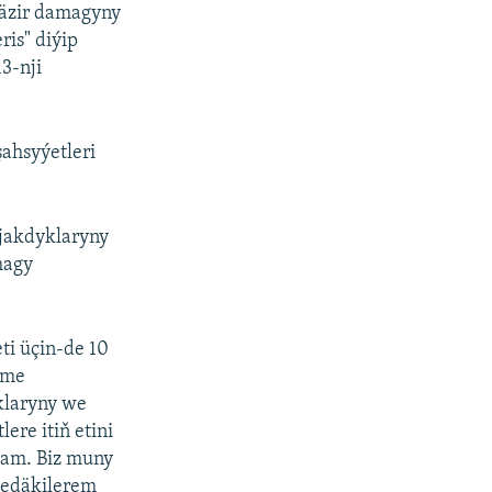
häzir damagyny
ris" diýip
3-nji
şahsyýetleri
ajakdyklaryny
magy
ti üçin-de 10
äme
yklaryny we
lere itiň etini
gam. Biz muny
medäkilerem