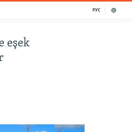
РУС
e eşek
r