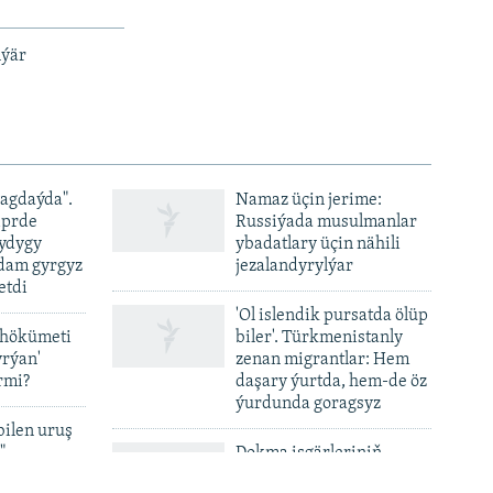
lýär
ýagdaýda".
Namaz üçin jerime:
iprde
Russiýada musulmanlar
ydygy
ybadatlary üçin nähili
adam gyrgyz
jezalandyrylýar
etdi
'Ol islendik pursatda ölüp
 hökümeti
biler'. Türkmenistanly
yrýan'
zenan migrantlar: Hem
rmi?
daşary ýurtda, hem-de öz
ýurdunda goragsyz
bilen uruş
"
Dokma işgärleriniň
aýlyklary gijikdirilýär,