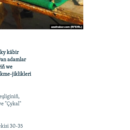
ky käbir
dýan adamlar
riň we
kme-jiklikleri
şliginiň,
we "Çykal"
ekisi 30-35