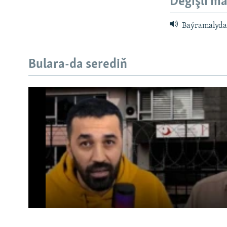
Degişli ma
Baýramalyda ö
Bulara-da serediň
Русский
BIZI YZARLAŇ
No media source currently a
AÝ/AR-nyň ähli saýtlary