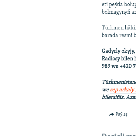
eti peýda bolu
bolmagynyň ar
Türkmen häkimi
barada resmi 
Gadyrly okyjy,
Radiosy bilen 
989 we +420 77
Türkmenistanda
we
sep arkaly
bilersiňiz. Aza
Türkiýede ýiten iki aktiwist nirede?
Paýlaş