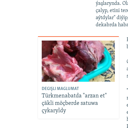
ýaşlarynda. Ol
çalyp, etini t
aýtdylar" diýi
dekabrda haba
DEGIŞLI MAGLUMAT
Türkmenabatda "arzan et"
çäkli möçberde satuwa
çykaryldy