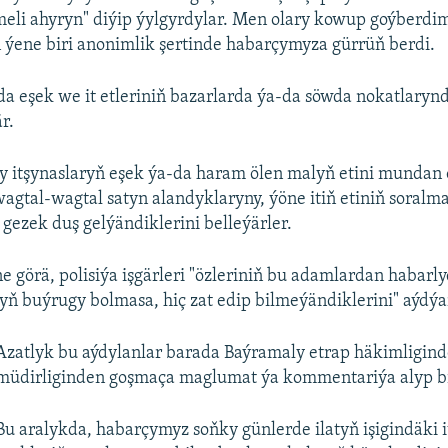
meli ahyryn" diýip ýylgyrdylar. Men olary kowup goýberdim
 ýene biri anonimlik şertinde habarçymyza gürrüň berdi.
a eşek we it etleriniň bazarlarda ýa-da söwda nokatlaryn
r.
y itşynaslaryň eşek ýa-da haram ölen malyň etini mundan
agtal-wagtal satyn alandyklaryny, ýöne itiň etiniň soralm
 gezek duş gelýändiklerini belleýärler.
ne görä, polisiýa işgärleri "özleriniň bu adamlardan habarl
yň buýrugy bolmasa, hiç zat edip bilmeýändiklerini" aýdýar
Azatlyk bu aýdylanlar barada Baýramaly etrap häkimligind
müdirliginden goşmaça maglumat ýa kommentariýa alyp b
Bu aralykda, habarçymyz soňky günlerde ilatyň işigindäki i