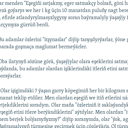
ar menden "Eşegiňi satjakmy, eger satmakçy bolsaň, göni 
erezä goýarys we her 1 kg üçin 10 manatdan puluňy nagt bere
p, efirde atlandyrylmasyzlygyny soran baýramalyly ýaşaýjy 1
rçymyza gürrüň berdi.
Bu adamlar özlerini "itşynaslar" diýip tanyşdyrýarlar, ýöne 
barada goşmaça maglumat bermeýärler.
Oba ilatynyň sözüne görä, ýaşaýjylar olara eşeklerini satm
aýdanda, bu adamlar olardan işiklerindäki itleriň etini sat
soraýarlar.
"Olar işigimdäki 7 ýaşan garry köpegimiň her bir kilogram e
manat teklip etdiler. Men olardan eşegiň we itiň etlerini n
etjekdiklerini soradym. Olar maňa "özleriniň it saklaýand
eşegiň etini itlere berýändiklerini" aýtdylar. Men olardan "it
hem berjek bolýarsyňyzmy?" diýip soranymda, olar "ýok, a
Baýramalynyň türmesine geçirmek üçin çöpleýäris. Ol tür