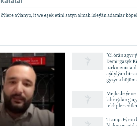
kalalar
ýlere aýlanyp, it we eşek etini satyn almak isleýän adamlar köpe
"Ol örän agyr 
Demirgazyk K
türkmenistanl
aýdylýan bir 
gyzyna hüjüm 
Mejlisde ýene
vailable
'abraýdan gaç
teklipler edile
Tramp: Eýran 
"ýakyn wagtda
tamamlanar