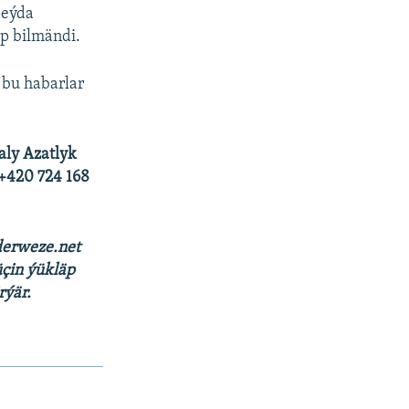
peýda
p bilmändi.
 bu habarlar
aly Azatlyk
 +420 724 168
erweze.net
çin ýükläp
rýär.