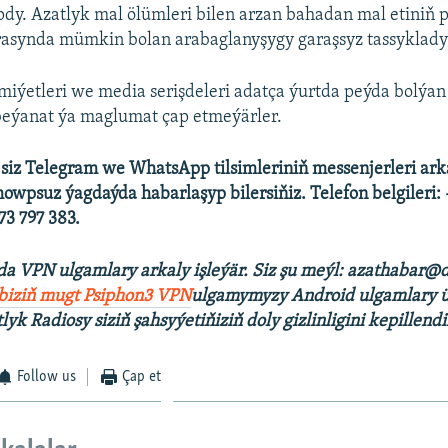
pdy. Azatlyk mal ölümleri bilen arzan bahadan mal etiniň 
asynda mümkin bolan arabaglanyşygy garaşsyz tassyklady
ýetleri we media serişdeleri adatça ýurtda peýda bolýan
beýanat ýa maglumat çap etmeýärler.
 siz Telegram we WhatsApp tilsimleriniň messenjerleri ark
howpsuz ýagdaýda habarlaşyp bilersiňiz. Telefon belgileri:
3 797 383.
 VPN ulgamlary arkaly işleýär. Siz şu
meýl: azathabar@d
 biziň mugt Psiphon3 VPN
ulgamymyzy Android ulgamlary ü
tlyk Radiosy siziň şahsyýetiňiziň doly gizlinligini kepillendi
Follow us
Çap et