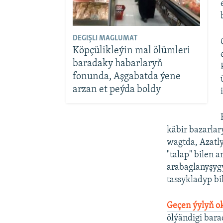
DEGIŞLI MAGLUMAT
Köpçülikleýin mal ölümleri
baradaky habarlaryň
fonunda, Aşgabatda ýene
arzan et peýda boldy
käbir bazarla
wagtda, Azatly
"talap" bilen 
arabaglanyşyg
tassykladyp bil
Geçen ýylyň o
ölýändigi bar