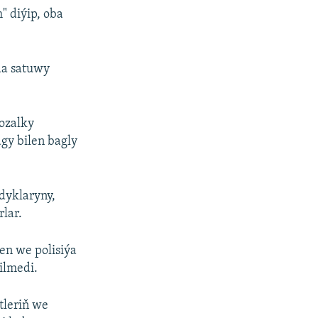
" diýip, oba
da satuwy
 ozalky
agy bilen bagly
ydyklaryny,
lar.
en we polisiýa
ilmedi.
tleriň we