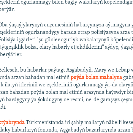
eşekleriň ogurlanmagy bilen bagly wakalaryň köpelendigi
berýär.
Oba ýaşaýjylarynyň ençemesiniň habarçymyza aýtmagyna g
eşekleriniň ogurlanandygy barada etrap polisiýasyna arza t
Polisiýa işgärleri "şu günler ogurlyk wakalarynyň köpelendi
üýtgeşiklik bolsa, olary habarly etjekdiklerini" aýdyp, ýaşaý
iberýärler.
Bellesek, bu habarlar paýtagt Aşgabadyň, Mary we Lebap 
rynda arzan bahadan mal etiniň
peýda bolan mahalyna
gaba
k ilatyň itleriniň we eşekleriniň ogurlanmagy ýa-da olaryň
arzan bahadan peýda bolan mal etiniň arasynda haýsydyr bi
yň bardygyny ýa ýokdugyny ne resmi, ne-de garaşsyz çeşm
di.
ktýabrynda
Türkmenistanda iri şahly mallaryň näbelli kes
adaky habarlaryň fonunda, Aşgabadyň bazarlarynda arzan