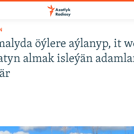
N
alyda öýlere aýlanyp, it w
satyn almak isleýän adamla
är