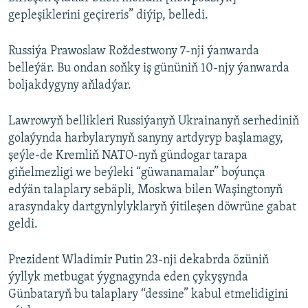
gepleşiklerini geçireris” diýip, belledi.
Russiýa Prawoslaw Roždestwony 7-nji ýanwarda
belleýär. Bu ondan soňky iş gününiň 10-njy ýanwarda
boljakdygyny aňladýar.
Lawrowyň bellikleri Russiýanyň Ukrainanyň serhediniň
golaýynda harbylarynyň sanyny artdyryp başlamagy,
şeýle-de Kremliň NATO-nyň gündogar tarapa
giňelmezligi we beýleki “güwanamalar” boýunça
edýän talaplary sebäpli, Moskwa bilen Waşingtonyň
arasyndaky dartgynlylyklaryň ýitileşen döwrüne gabat
geldi.
Prezident Wladimir Putin 23-nji dekabrda özüniň
ýyllyk metbugat ýygnagynda eden çykyşynda
Günbataryň bu talaplary “dessine” kabul etmelidigini