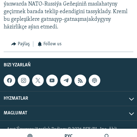
ýanwarda NATO-Russiýa Geňeşiniň maslahatyny
geçirmek barada teklip edendigini tassyklady. Kreml
bu gepleşiklere gatnaşyp-gatnaşmajakdygyny
häzirlikçe aýan etmedi.
Paýlaş
Follow us
BIZI YZARLAŇ
HYZMATLAR
MAGLUMAT
Azat Ýewropa/Azatlyk Radiosy © 2026 RFE/RL, Inc. Ähli
hukuklar goralan.
РУС