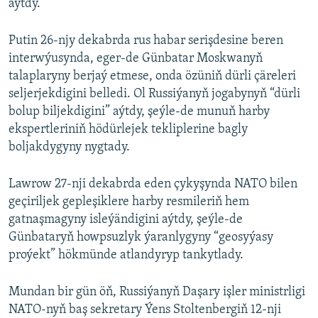
aýtdy.
Putin 26-njy dekabrda rus habar serişdesine beren
interwýusynda, eger-de Günbatar Moskwanyň
talaplaryny berjaý etmese, onda özüniň dürli çäreleri
seljerjekdigini belledi. Ol Russiýanyň jogabynyň “dürli
bolup biljekdigini” aýtdy, şeýle-de munuň harby
ekspertleriniň hödürlejek tekliplerine bagly
boljakdygyny nygtady.
Lawrow 27-nji dekabrda eden çykyşynda NATO bilen
geçiriljek gepleşiklere harby resmileriň hem
gatnaşmagyny isleýändigini aýtdy, şeýle-de
Günbataryň howpsuzlyk ýaranlygyny “geosyýasy
proýekt” hökmünde atlandyryp tankytlady.
Mundan bir gün öň, Russiýanyň Daşary işler ministrligi
NATO-nyň baş sekretary Ýens Stoltenbergiň 12-nji