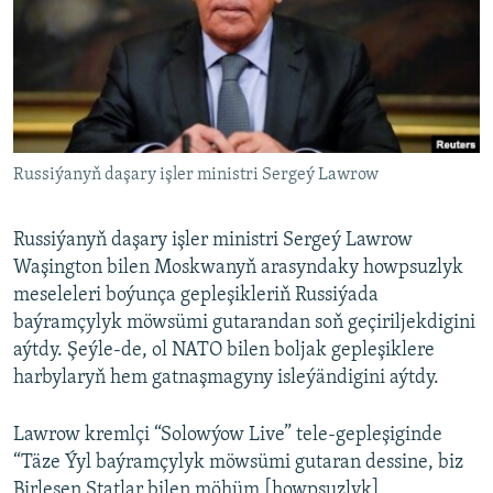
AÝ/AR-nyň ähli saýtlary
Russiýanyň daşary işler ministri Sergeý Lawrow
Russiýanyň daşary işler ministri Sergeý Lawrow
Waşington bilen Moskwanyň arasyndaky howpsuzlyk
meseleleri boýunça gepleşikleriň Russiýada
baýramçylyk möwsümi gutarandan soň geçiriljekdigini
aýtdy. Şeýle-de, ol NATO bilen boljak gepleşiklere
harbylaryň hem gatnaşmagyny isleýändigini aýtdy.
Lawrow kremlçi “Solowýow Live” tele-gepleşiginde
“Täze Ýyl baýramçylyk möwsümi gutaran dessine, biz
Birleşen Ştatlar bilen möhüm [howpsuzlyk]