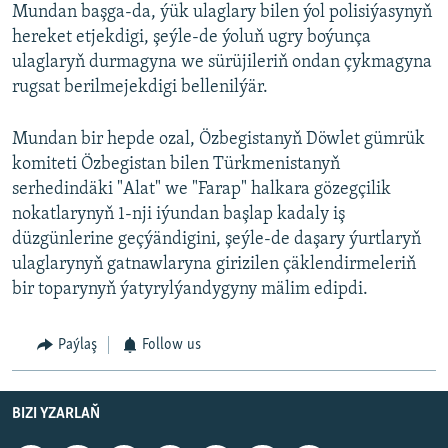
Mundan başga-da, ýük ulaglary bilen ýol polisiýasynyň
hereket etjekdigi, şeýle-de ýoluň ugry boýunça
ulaglaryň durmagyna we sürüjileriň ondan çykmagyna
rugsat berilmejekdigi bellenilýär.
Mundan bir hepde ozal, Özbegistanyň Döwlet gümrük
komiteti Özbegistan bilen Türkmenistanyň
serhedindäki "Alat" we "Farap" halkara gözegçilik
nokatlarynyň 1-nji iýundan başlap kadaly iş
düzgünlerine geçýändigini, şeýle-de daşary ýurtlaryň
ulaglarynyň gatnawlaryna girizilen çäklendirmeleriň
bir toparynyň ýatyrylýandygyny mälim edipdi.
Paýlaş
Follow us
BIZI YZARLAŇ