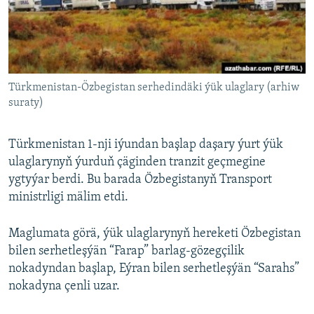
AÝ/AR-nyň ähli saýtlary
Türkmenistan-Özbegistan serhedindäki ýük ulaglary (arhiw
suraty)
Türkmenistan 1-nji iýundan başlap daşary ýurt ýük
ulaglarynyň ýurduň çäginden tranzit geçmegine
ygtyýar berdi. Bu barada Özbegistanyň Transport
ministrligi mälim etdi.
Maglumata görä, ýük ulaglarynyň hereketi Özbegistan
bilen serhetleşýän “Farap” barlag-gözegçilik
nokadyndan başlap, Eýran bilen serhetleşýän “Sarahs”
nokadyna çenli uzar.