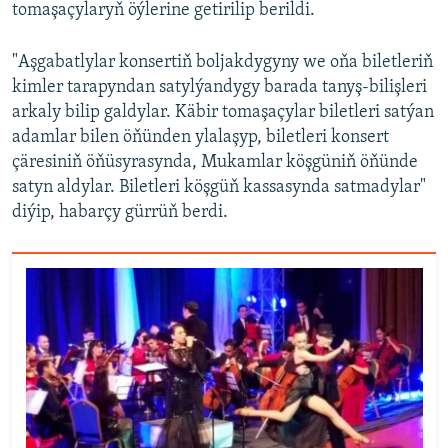
tomaşaçylaryň öýlerine getirilip berildi.
"Aşgabatlylar konsertiň boljakdygyny we oňa biletleriň
kimler tarapyndan satylýandygy barada tanyş-bilişleri
arkaly bilip galdylar. Käbir tomaşaçylar biletleri satýan
adamlar bilen öňünden ylalaşyp, biletleri konsert
çäresiniň öňüsyrasynda, Mukamlar köşgüniň öňünde
satyn aldylar. Biletleri köşgüň kassasynda satmadylar"
diýip, habarçy gürrüň berdi.