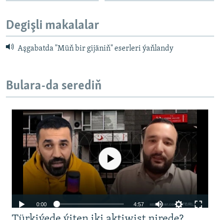
Degişli makalalar
Aşgabatda "Müň bir gijäniň" eserleri ýaňlandy
Bulara-da serediň
Türkiýede ýiten iki aktiwist nirede?
No media source currently available
Auto
0:00
4:57