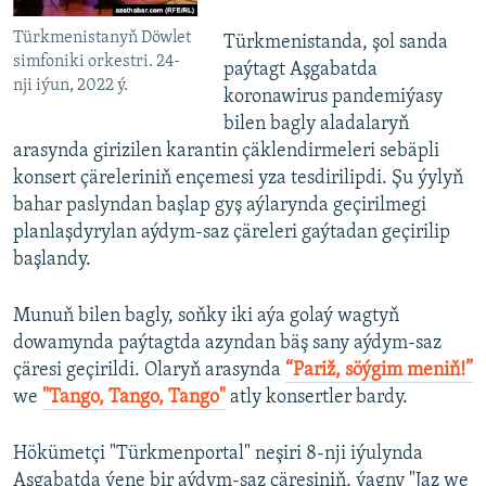
Türkmenistanyň Döwlet
Türkmenistanda, şol sanda
simfoniki orkestri. 24-
paýtagt Aşgabatda
nji iýun, 2022 ý.
koronawirus pandemiýasy
bilen bagly aladalaryň
arasynda girizilen karantin çäklendirmeleri sebäpli
konsert çäreleriniň ençemesi yza tesdirilipdi. Şu ýylyň
bahar paslyndan başlap gyş aýlarynda geçirilmegi
planlaşdyrylan aýdym-saz çäreleri gaýtadan geçirilip
başlandy.
Munuň bilen bagly, soňky iki aýa golaý wagtyň
dowamynda paýtagtda azyndan bäş sany aýdym-saz
çäresi geçirildi. Olaryň arasynda
“Pariž, söýgim meniň!”
we
"Tango, Tango, Tango"
atly konsertler bardy.
Hökümetçi "Türkmenportal" neşiri 8-nji iýulynda
Aşgabatda ýene bir aýdym-saz çäresiniň, ýagny "Jaz we