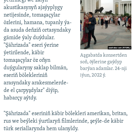
ýetirmegi we zalyň
akustikasynyň ajaýyplygy
netijesinde, tomaşaçylar
özlerini, hamana, tupanly ýa-
da asuda deňziň ortasyndaky
gämide ýaly duýdular.
"Şährizada" eseri ýerine
ýetirilende, käbir
Aşgabatda konsertden
tomaşaçylar öz oňyn
soň, öýlerine gaýdyp
duýgularyny saklap bilmän,
barýan adamlar. 24-nji
eseriň bölekleriniň
iýun, 2022 ý.
arasyndaky arakesmelerde-
de el çarpyşdylar" diýip,
habarçy aýtdy.
"Şährizada" eseriniň käbir bölekleri amerikan, britan,
rus we beýleki ýurtlaryň filmlerinde, şeýle-de käbir
türk seriallarynda hem ulanyldy.