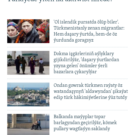
240p
Türkiýede ýiten iki aktiwist nirede?
360p
480p
Auto
240p
360p
480p
'Ol islendik pursatda ölüp biler'.
720p
Türkmenistanly zenan migrantlar:
720p
1080p
Hem daşary ýurtda, hem-de öz
1080p
ýurdunda goragsyz
Dokma işgärleriniň aýlyklary
gijikdirilýär, ‘daşary ýurtlardan
yzyna gelen’ önümler ýerli
bazarlara çykarylýar
Ondan gowrak türkmen raýaty öz
watandaşynyň 'aldawyndan' şikaýat
edip türk häkimiýetlerine ýüz tutdy
Balkanda maýyplar topar
barlagyndan geçirilýär, kömek