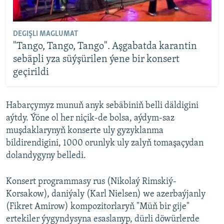
DEGIŞLI MAGLUMAT
"Tango, Tango, Tango". Aşgabatda karantin
sebäpli yza süýşürilen ýene bir konsert
geçirildi
Habarçymyz munuň anyk sebäbiniň belli däldigini
aýtdy. Ýöne ol her niçik-de bolsa, aýdym-saz
muşdaklarynyň konserte uly gyzyklanma
bildirendigini, 1000 orunlyk uly zalyň tomaşaçydan
dolandygyny belledi.
Konsert programmasy rus (Nikolaý Rimskiý-
Korsakow), daniýaly (Karl Nielsen) we azerbaýjanly
(Fikret Amirow) kompozitorlaryň "Müň bir gije"
ertekiler ýygyndysyna esaslanyp, dürli döwürlerde