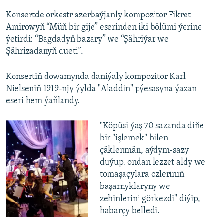
Konsertde orkestr azerbaýjanly kompozitor Fikret
Amirowyň “Müň bir gije” eserinden iki bölümi ýerine
ýetirdi: “Bagdadyň bazary” we “Şähriýar we
Şährizadanyň dueti”.
Konsertiň dowamynda daniýaly kompozitor Karl
Nielseniň 1919-njy ýylda "Aladdin" pýesasyna ýazan
eseri hem ýaňlandy.
"Köpüsi ýaş 70 sazanda diňe
bir "işlemek" bilen
çäklenmän, aýdym-sazy
duýup, ondan lezzet aldy we
tomaşaçylara özleriniň
başarnyklaryny we
zehinlerini görkezdi" diýip,
habarçy belledi.