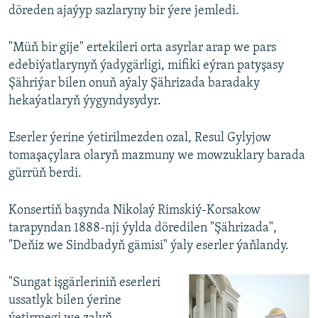
döreden ajaýyp sazlaryny bir ýere jemledi.
"Müň bir gije" ertekileri orta asyrlar arap we pars
edebiýatlarynyň ýadygärligi, mifiki eýran patyşasy
Şähriýar bilen onuň aýaly Şährizada baradaky
hekaýatlaryň ýygyndysydyr.
Eserler ýerine ýetirilmezden ozal, Resul Gylyjow
tomaşaçylara olaryň mazmuny we mowzuklary barada
gürrüň berdi.
Konsertiň başynda Nikolaý Rimskiý-Korsakow
tarapyndan 1888-nji ýylda döredilen "Şährizada",
"Deňiz we Sindbadyň gämisi" ýaly eserler ýaňlandy.
"Sungat işgärleriniň eserleri
ussatlyk bilen ýerine