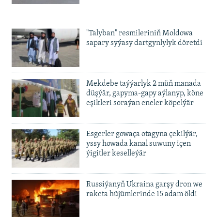
pullary wagtlaýyn saklandy
"Talyban" resmileriniň Moldowa
sapary syýasy dartgynlylyk döretdi
Mekdebe taýýarlyk 2 müň manada
düşýär, gapyma-gapy aýlanyp, köne
eşikleri soraýan eneler köpelýär
Esgerler gowaça otagyna çekilýär,
yssy howada kanal suwuny içen
ýigitler keselleýär
Russiýanyň Ukraina garşy dron we
raketa hüjümlerinde 15 adam öldi