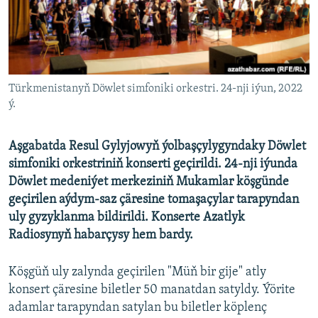
AÝ/AR-nyň ähli saýtlary
Türkmenistanyň Döwlet simfoniki orkestri. 24-nji iýun, 2022
ý.
Aşgabatda Resul Gylyjowyň ýolbaşçylygyndaky Döwlet
simfoniki orkestriniň konserti geçirildi. 24-nji iýunda
Döwlet medeniýet merkeziniň Mukamlar köşgünde
geçirilen aýdym-saz çäresine tomaşaçylar tarapyndan
uly gyzyklanma bildirildi. Konserte Azatlyk
Radiosynyň habarçysy hem bardy.
Köşgüň uly zalynda geçirilen "Müň bir gije" atly
konsert çäresine biletler 50 manatdan satyldy. Ýörite
adamlar tarapyndan satylan bu biletler köplenç