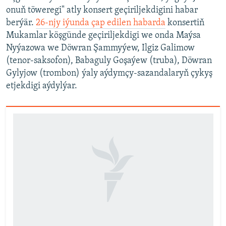
onuň töweregi" atly konsert geçiriljekdigini habar
berýär.
26-njy iýunda çap edilen habarda
konsertiň
Mukamlar köşgünde geçiriljekdigi we onda Maýsa
Nyýazowa we Döwran Şammyýew, Ilgiz Galimow
(tenor-saksofon), Babaguly Goşaýew (truba), Döwran
Gylyjow (trombon) ýaly aýdymçy-sazandalaryň çykyş
etjekdigi aýdylýar.