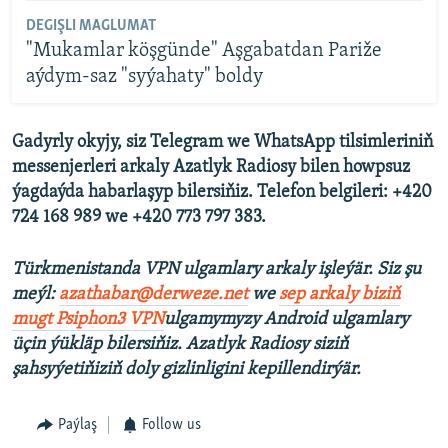
DEGIŞLI MAGLUMAT
"Mukamlar köşgünde" Aşgabatdan Pariže
aýdym-saz "syýahaty" boldy
Gadyrly okyjy, siz Telegram we WhatsApp tilsimleriniň
messenjerleri arkaly Azatlyk Radiosy bilen howpsuz
ýagdaýda habarlaşyp bilersiňiz. Telefon belgileri: +420
724 168 989 we +420 773 797 383.
Türkmenistanda VPN ulgamlary arkaly işleýär. Siz şu
meýl:
azathabar@derweze.net
we
sep arkaly biziň
mugt Psiphon3 VPN
ulgamymyzy Android ulgamlary
üçin ýükläp bilersiňiz. Azatlyk Radiosy siziň
şahsyýetiňiziň doly gizlinligini kepillendirýär.
Paýlaş
Follow us