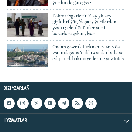
ýurdunda goragsyz
Dokma işgärleriniň aýlyklary
gijikdirilýär, ‘daşary ýurtlardan
yzyna gelen’ önümler ýerli
bazarlara çykarylýar
Ondan gowrak türkmen raýaty öz
watandaşynyň 'aldawyndan' şikaýat
edip türk häkimiýetlerine ýüz tutdy
BIZI YZARLAŇ
HYZMATLAR