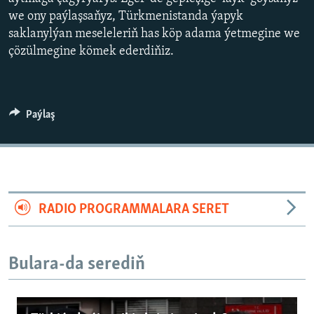
AÝ/AR-nyň ähli saýtlary
we ony paýlaşsaňyz, Türkmenistanda ýapyk
saklanylýan meseleleriň has köp adama ýetmegine we
çözülmegine kömek ederdiňiz.
Paýlaş
RADIO PROGRAMMALARA SERET
Bulara-da serediň