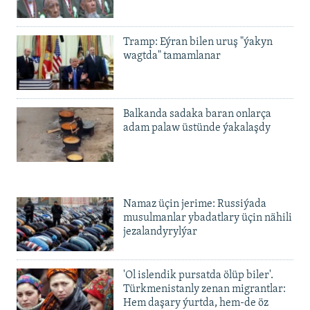
Tramp: Eýran bilen uruş "ýakyn
wagtda" tamamlanar
Balkanda sadaka baran onlarça
adam palaw üstünde ýakalaşdy
Namaz üçin jerime: Russiýada
musulmanlar ybadatlary üçin nähili
jezalandyrylýar
'Ol islendik pursatda ölüp biler'.
Türkmenistanly zenan migrantlar:
Hem daşary ýurtda, hem-de öz