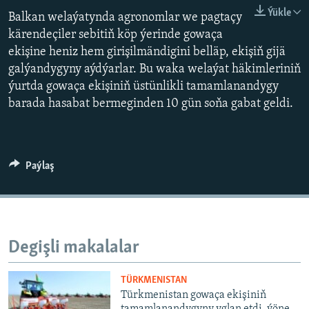
AÝ/AR-nyň ähli saýtlary
Ýükle
Balkan welaýatynda agronomlar we pagtaçy
kärendeçiler sebitiň köp ýerinde gowaça
ekişine heniz hem girişilmändigini belläp, ekişiň gijä
galýandygyny aýdýarlar. Bu waka welaýat häkimleriniň
ýurtda gowaça ekişiniň üstünlikli tamamlanandygy
barada hasabat bermeginden 10 gün soňa gabat geldi.
Paýlaş
Degişli makalalar
TÜRKMENISTAN
Türkmenistan gowaça ekişiniň