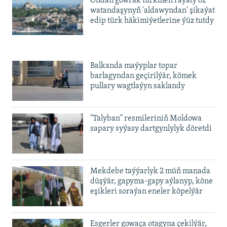
Ondan gowrak türkmen raýaty öz
watandaşynyň 'aldawyndan' şikaýat
edip türk häkimiýetlerine ýüz tutdy
Balkanda maýyplar topar
barlagyndan geçirilýär, kömek
pullary wagtlaýyn saklandy
"Talyban" resmileriniň Moldowa
sapary syýasy dartgynlylyk döretdi
Mekdebe taýýarlyk 2 müň manada
düşýär, gapyma-gapy aýlanyp, köne
eşikleri soraýan eneler köpelýär
Esgerler gowaça otagyna çekilýär,