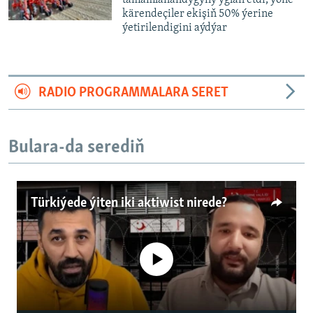
tamamlanandygyny yglan etdi, ýöne
kärendeçiler ekişiň 50% ýerine
ýetirilendigini aýdýar
RADIO PROGRAMMALARA SERET
Bulara-da serediň
Türkiýede ýiten iki aktiwist nirede?
No media source currently available