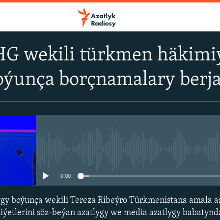
HG wekili türkmen häkimiý
oýunça borçnamalary berj
No media source currently avail
0:00
gy boýunça wekili Tereza Ribeýro Türkmenistana amala a
iýetlerini söz-beýan azatlygy we media azatlygy babatynd