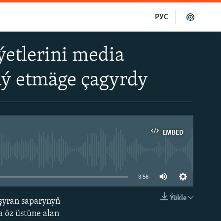
РУС
etlerini media
aý etmäge çagyrdy
EMBED
able
3:56
Ýükle
şyran saparynyň
EMBED
a öz üstüne alan