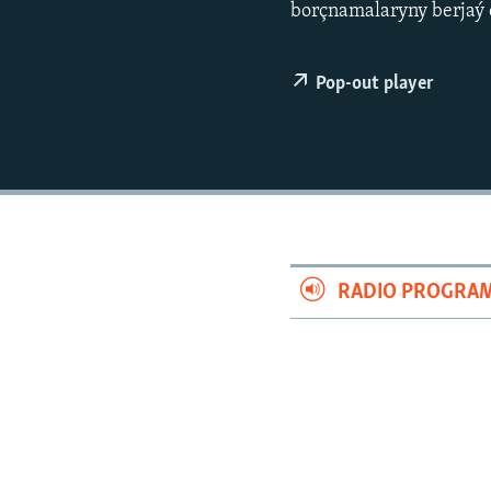
borçnamalaryny berjaý 
Pop-out player
RADIO PROGRA