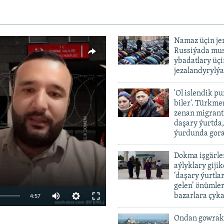
Namaz üçin je
Russiýada mu
ybadatlary üçi
jezalandyrylýa
'Ol islendik p
biler'. Türkme
zenan migrant
vailable
daşary ýurtda
ýurdunda gor
Dokma işgärle
aýlyklary gijik
‘daşary ýurtla
gelen’ önümler
Auto
bazarlara çyka
4:57
240p
Ondan gowrak