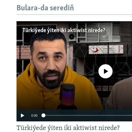
Bulara-da serediň
Türkiýede ýiten iki aktiwist nirede?
No media source currently a
0:00
Türkiýede ýiten iki aktiwist nirede?