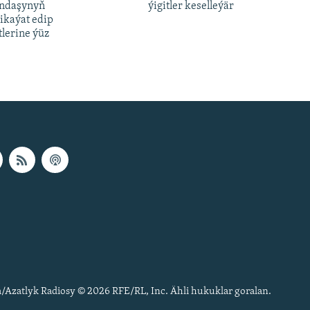
andaşynyň
ýigitler keselleýär
ikaýat edip
lerine ýüz
px
px
height
/Azatlyk Radiosy © 2026 RFE/RL, Inc. Ähli hukuklar goralan.