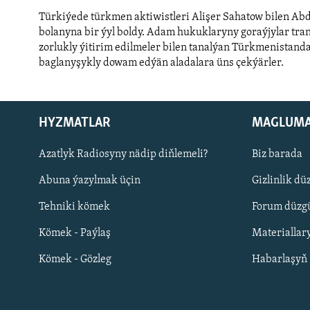
Türkiýede türkmen aktiwistleri Alişer Sahatow bilen Ab
bolanyna bir ýyl boldy. Adam hukuklaryny goraýjylar tran
zorlukly ýitirim edilmeler bilen tanalýan Türkmenistand
baglanyşykly dowam edýän aladalara üns çekýärler.
Auto
240p
360p
720p
1080p
HYZMATLAR
MAGLUM
Русский
Azatlyk Radiosyny nädip diňlemeli?
Biz barada
Abuna ýazylmak üçin
Gizlinlik dü
BIZI YZARLAŇ
Tehniki kömek
Forum düzgü
Kömek - Paýlaş
Materiallar
Kömek - Gözleg
Habarlaşyň
AÝ/AR-nyň ähli saýtlary