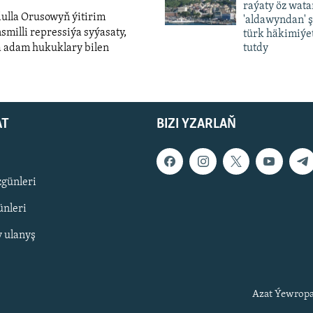
raýaty öz wat
360p
dulla Orusowyň ýitirim
'aldawyndan' ş
480p
smilli repressiýa syýasaty,
türk häkimiýet
a adam hukuklary bilen
tutdy
720p
480p
1080p
width
AT
BIZI YZARLAŇ
zgünleri
nleri
y ulanyş
Azat Ýewropa