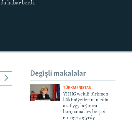
da habar berdi.
Degişli makalalar
TÜRKMENISTAN
ÝHHG wekili türkmen
häkimiýetlerini media
azatlygy boýunça
borçnamalary berjaý
etmäge çagyrdy