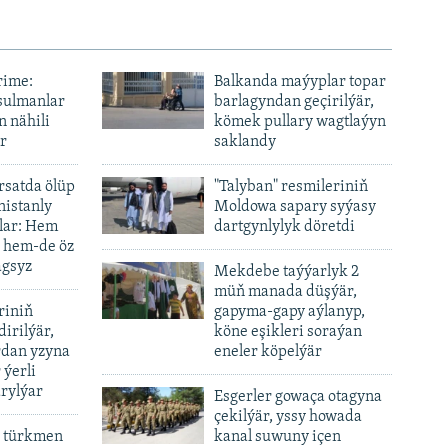
rime:
Balkanda maýyplar topar
sulmanlar
barlagyndan geçirilýär,
n nähili
kömek pullary wagtlaýyn
r
saklandy
ursatda ölüp
"Talyban" resmileriniň
nistanly
Moldowa sapary syýasy
lar: Hem
dartgynlylyk döretdi
, hem-de öz
agsyz
Mekdebe taýýarlyk 2
müň manada düşýär,
riniň
gapyma-gapy aýlanyp,
dirilýär,
köne eşikleri soraýan
rdan yzyna
eneler köpelýär
 ýerli
rylýar
Esgerler gowaça otagyna
çekilýär, yssy howada
 türkmen
kanal suwuny içen