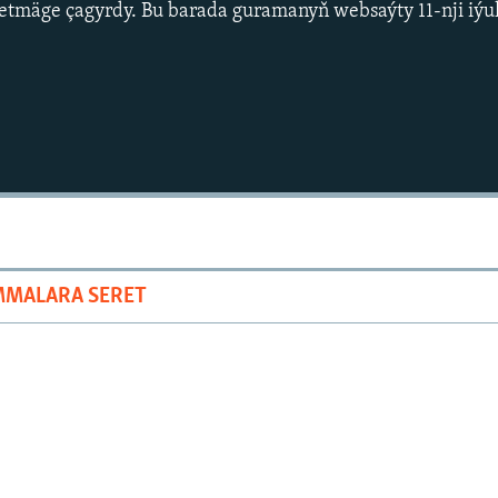
etmäge çagyrdy. Bu barada guramanyň websaýty 11-nji iýul
MMALARA SERET