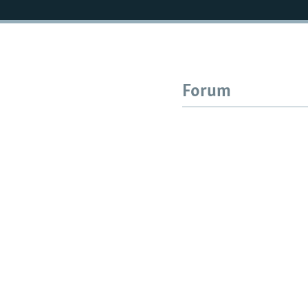
Русский
BIZI YZARLAŇ
Forum
AÝ/AR-nyň ähli saýtlary