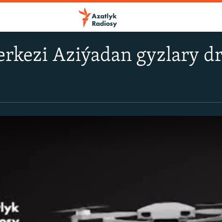
erkezi Aziýadan gyzlary d