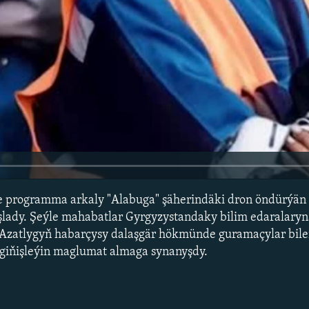
ite programma arkaly "Alabuga" şäherindäki dron öndürýän
şlady. Şeýle mahabatlar Gyrgyzystandaky bilim edaralaryn
y. Azatlygyň habarçysy dalaşgär hökmünde guramaçylar bil
giňişleýin maglumat almaga synanyşdy.