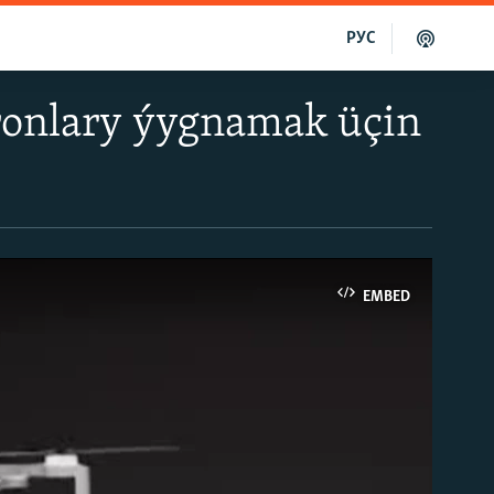
РУС
ronlary ýygnamak üçin
EMBED