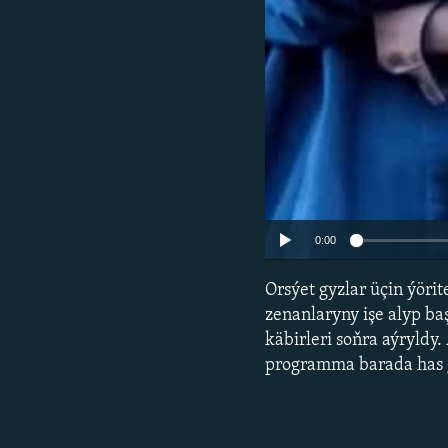
0:00
Orsýet gyzlar üçin ýör
zenanlaryny işe alyp ba
käbirleri soňra aýryld
programma barada has 