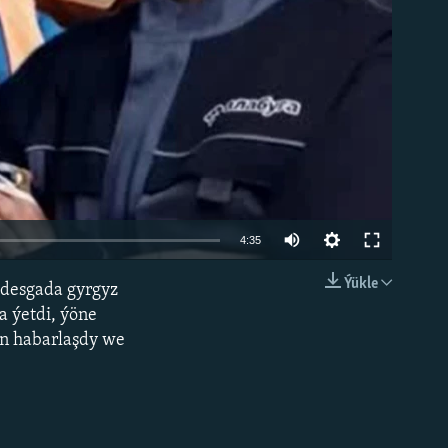
Auto
4:35
240p
Ýükle
 desgada gyrgyz
EMBED
360p
a ýetdi, ýöne
en habarlaşdy we
480p
720p
1080p