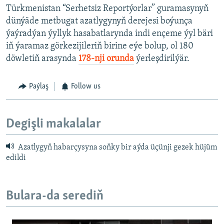
Türkmenistan “Serhetsiz Reportýorlar” guramasynyň
dünýäde metbugat azatlygynyň derejesi boýunça
ýaýradýan ýyllyk hasabatlarynda indi ençeme ýyl bäri
iň ýaramaz görkezijileriň birine eýe bolup, ol 180
döwletiň arasynda
178-nji orunda
ýerleşdirilýär.
Paýlaş
Follow us
Degişli makalalar
Azatlygyň habarçysyna soňky bir aýda üçünji gezek hüjüm
edildi
Bulara-da serediň