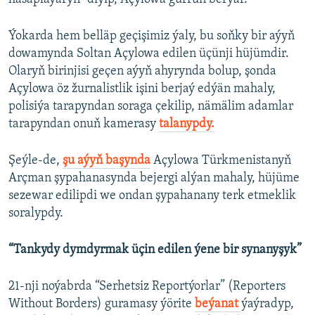
Ýokarda hem belläp geçişimiz ýaly, bu soňky bir aýyň
dowamynda Soltan Açylowa edilen üçünji hüjümdir.
Olaryň birinjisi geçen aýyň ahyrynda bolup, şonda
Açylowa öz žurnalistlik işini berjaý edýän mahaly,
polisiýa tarapyndan soraga çekilip, nämälim adamlar
tarapyndan onuň kamerasy
talanypdy.
Şeýle-de,
şu aýyň başynda
Açylowa Türkmenistanyň
Arçman şypahanasynda bejergi alýan mahaly, hüjüme
sezewar edilipdi we ondan şypahanany terk etmeklik
soralypdy.
“Tankydy dymdyrmak üçin edilen ýene bir synanyşyk”
21-nji noýabrda “Serhetsiz Reportýorlar” (Reporters
Without Borders) guramasy ýörite
beýanat
ýaýradyp,