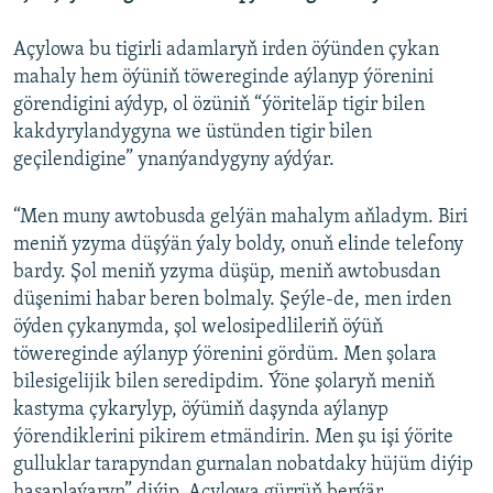
Açylowa bu tigirli adamlaryň irden öýünden çykan
mahaly hem öýüniň töwereginde aýlanyp ýörenini
görendigini aýdyp, ol özüniň “ýöriteläp tigir bilen
kakdyrylandygyna we üstünden tigir bilen
geçilendigine” ynanýandygyny aýdýar.
“Men muny awtobusda gelýän mahalym aňladym. Biri
meniň yzyma düşýän ýaly boldy, onuň elinde telefony
bardy. Şol meniň yzyma düşüp, meniň awtobusdan
düşenimi habar beren bolmaly. Şeýle-de, men irden
öýden çykanymda, şol welosipedlileriň öýüň
töwereginde aýlanyp ýörenini gördüm. Men şolara
bilesigelijik bilen seredipdim. Ýöne şolaryň meniň
kastyma çykarylyp, öýümiň daşynda aýlanyp
ýörendiklerini pikirem etmändirin. Men şu işi ýörite
gulluklar tarapyndan gurnalan nobatdaky hüjüm diýip
hasaplaýaryn” diýip, Açylowa gürrüň berýär.