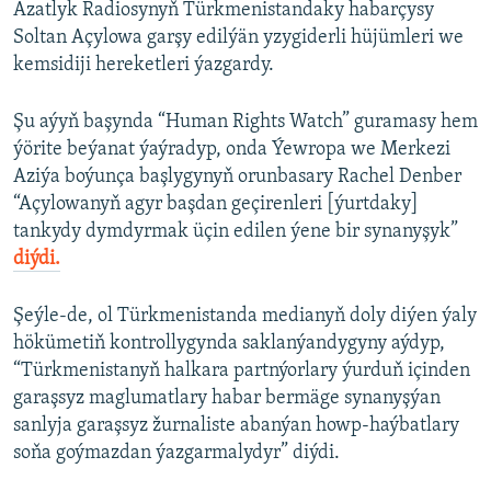
Azatlyk Radiosynyň Türkmenistandaky habarçysy
Soltan Açylowa garşy edilýän yzygiderli hüjümleri we
kemsidiji hereketleri ýazgardy.
Şu aýyň başynda “Human Rights Watch” guramasy hem
ýörite beýanat ýaýradyp, onda Ýewropa we Merkezi
Aziýa boýunça başlygynyň orunbasary Rachel Denber
“Açylowanyň agyr başdan geçirenleri [ýurtdaky]
tankydy dymdyrmak üçin edilen ýene bir synanyşyk”
diýdi.
Şeýle-de, ol Türkmenistanda medianyň doly diýen ýaly
hökümetiň kontrollygynda saklanýandygyny aýdyp,
“Türkmenistanyň halkara partnýorlary ýurduň içinden
garaşsyz maglumatlary habar bermäge synanyşýan
sanlyja garaşsyz žurnaliste abanýan howp-haýbatlary
soňa goýmazdan ýazgarmalydyr” diýdi.