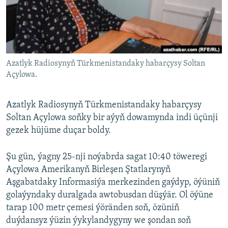
AÝ/AR-nyň ähli saýtlary
Azatlyk Radiosynyň Türkmenistandaky habarçysy Soltan
Açylowa.
Azatlyk Radiosynyň Türkmenistandaky habarçysy
Soltan Açylowa soňky bir aýyň dowamynda indi üçünji
gezek hüjüme duçar boldy.
Şu gün, ýagny 25-nji noýabrda sagat 10:40 töweregi
Açylowa Amerikanyň Birleşen Ştatlarynyň
Aşgabatdaky Informasiýa merkezinden gaýdyp, öýüniň
golaýyndaky duralgada awtobusdan düşýär. Ol öýüne
tarap 100 metr çemesi ýöränden soň, özüniň
duýdansyz ýüzin ýykylandygyny we şondan soň