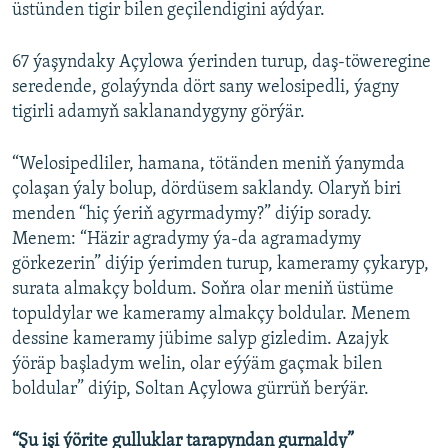
üstünden tigir bilen geçilendigini aýdýar.
67 ýaşyndaky Açylowa ýerinden turup, daş-töweregine
seredende, golaýynda dört sany welosipedli, ýagny
tigirli adamyň saklanandygyny görýär.
“Welosipedliler, hamana, tötänden meniň ýanymda
çolaşan ýaly bolup, dördüsem saklandy. Olaryň biri
menden “hiç ýeriň agyrmadymy?” diýip sorady.
Menem: “Häzir agradymy ýa-da agramadymy
görkezerin” diýip ýerimden turup, kameramy çykaryp,
surata almakçy boldum. Soňra olar meniň üstüme
topuldylar we kameramy almakçy boldular. Menem
dessine kameramy jübime salyp gizledim. Azajyk
ýöräp başladym welin, olar eýýäm gaçmak bilen
boldular” diýip, Soltan Açylowa gürrüň berýär.
“Şu işi ýörite gulluklar tarapyndan gurnaldy”