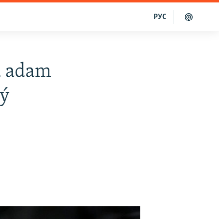
РУС
a adam
aý