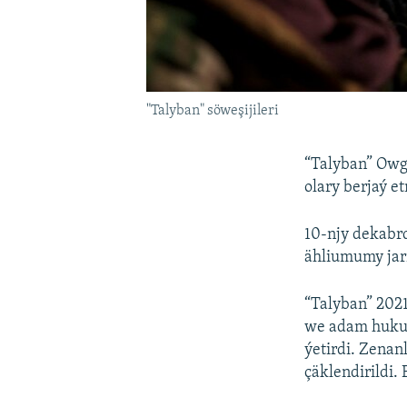
"Talyban" söweşijileri
“Talyban” Owg
olary berjaý e
10-njy dekab
ähliumumy jar
“Talyban” 2021
we adam hukukl
ýetirdi. Zena
çäklendirildi.