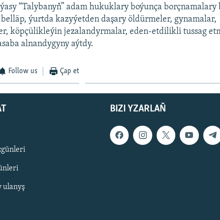
ýasy “Talybanyň” adam hukuklary boýunça borçnamalary 
belläp, ýurtda kazyýetden daşary öldürmeler, gynamalar,
er, köpçülikleýin jezalandyrmalar, eden-etdilikli tussag et
asaba alnandygyny aýtdy.
Follow us
Çap et
AT
BIZI YZARLAŇ
zgünleri
nleri
y ulanyş