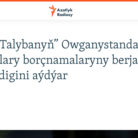
Talybanyň” Owganystand
ary borçnamalaryny berj
digini aýdýar