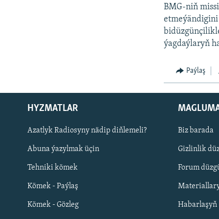
BMG-niň missi
etmeýändigini 
bidüzgünçilikl
ýagdaýlaryň h
Paýlaş
HYZMATLAR
MAGLUM
Русский
Azatlyk Radiosyny nädip diňlemeli?
Biz barada
Abuna ýazylmak üçin
Gizlinlik dü
BIZI YZARLAŇ
Tehniki kömek
Forum düzgü
Kömek - Paýlaş
Materiallar
Kömek - Gözleg
Habarlaşyň