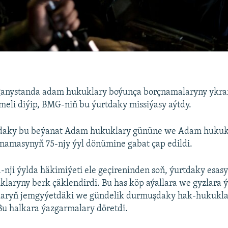
anystanda adam hukuklary boýunça borçnamalaryny ykra
tmeli diýip, BMG-niň bu ýurtdaky missiýasy aýtdy.
rdaky bu beýanat Adam hukuklary gününe we Adam hukuk
namasynyň 75-njy ýyl dönümine gabat çap edildi.
-nji ýylda häkimiýeti ele geçireninden soň, ýurtdaky esasy
aryny berk çäklendirdi. Bu has köp aýallara we gyzlara ý
nlaryň jemgyýetdäki we gündelik durmuşdaky hak-hukukl
 Bu halkara ýazgarmalary döretdi.