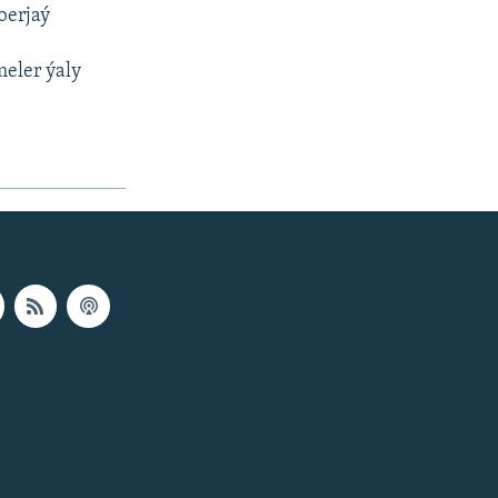
berjaý
meler ýaly