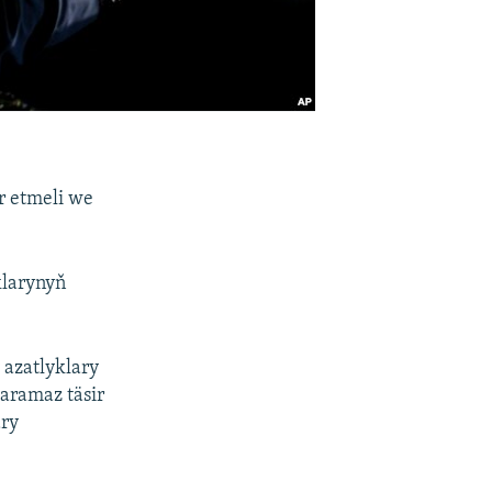
r etmeli we
larynyň
 azatlyklary
aramaz täsir
ary