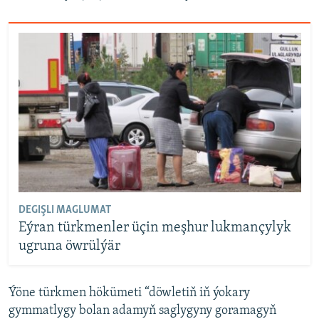
DEGIŞLI MAGLUMAT
Eýran türkmenler üçin meşhur lukmançylyk
ugruna öwrülýär
Ýöne türkmen hökümeti “döwletiň iň ýokary
gymmatlygy bolan adamyň saglygyny goramagyň