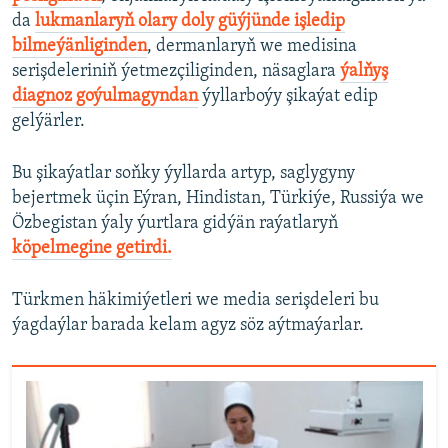
da
lukmanlaryň olary doly güýjünde işledip
bilmeýänliginden
, dermanlaryň we medisina
serişdeleriniň ýetmezçiliginden, näsaglara
ýalňyş
diagnoz goýulmagyndan
ýyllarboýy şikaýat edip
gelýärler.
Bu şikaýatlar soňky ýyllarda artyp, saglygyny
bejertmek üçin Eýran, Hindistan, Türkiýe, Russiýa we
Özbegistan ýaly ýurtlara gidýän raýatlaryň
köpelmegine getirdi.
Türkmen häkimiýetleri we media serişdeleri bu
ýagdaýlar barada kelam agyz söz aýtmaýarlar.