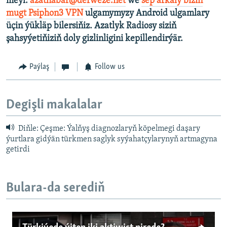
meýl:
azathabar@derweze.net
we
sep arkaly biziň
mugt Psiphon3 VPN
ulgamymyzy Android ulgamlary
üçin ýükläp bilersiňiz. Azatlyk Radiosy siziň
şahsyýetiňiziň doly gizlinligini kepillendirýär.
Paýlaş
Follow us
Degişli makalalar
Diňle: Çeşme: Ýalňyş diagnozlaryň köpelmegi daşary
ýurtlara gidýän türkmen saglyk syýahatçylarynyň artmagyna
getirdi
Bulara-da serediň