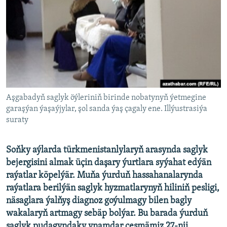
AÝ/AR-nyň ähli saýtlary
Aşgabadyň saglyk öýleriniň birinde nobatynyň ýetmegine
garaşýan ýaşaýjylar, şol sanda ýaş çagaly ene. Illýustrasiýa
suraty
Soňky aýlarda türkmenistanlylaryň arasynda saglyk
bejergisini almak üçin daşary ýurtlara syýahat edýän
raýatlar köpelýär. Muňa ýurduň hassahanalarynda
raýatlara berilýän saglyk hyzmatlarynyň hiliniň pesligi,
näsaglara ýalňyş diagnoz goýulmagy bilen bagly
wakalaryň artmagy sebäp bolýar. Bu barada ýurduň
saglyk pudagyndaky ynamdar çeşmämiz 27-nji