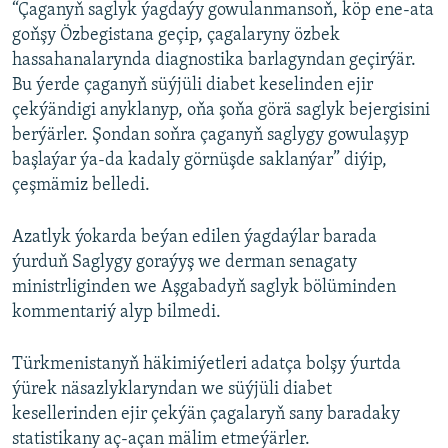
“Çaganyň saglyk ýagdaýy gowulanmansoň, köp ene-ata
goňşy Özbegistana geçip, çagalaryny özbek
hassahanalarynda diagnostika barlagyndan geçirýär.
Bu ýerde çaganyň süýjüli diabet keselinden ejir
çekýändigi anyklanyp, oňa şoňa görä saglyk bejergisini
berýärler. Şondan soňra çaganyň saglygy gowulaşyp
başlaýar ýa-da kadaly görnüşde saklanýar” diýip,
çeşmämiz belledi.
Azatlyk ýokarda beýan edilen ýagdaýlar barada
ýurduň Saglygy goraýyş we derman senagaty
ministrliginden we Aşgabadyň saglyk bölüminden
kommentariý alyp bilmedi.
Türkmenistanyň häkimiýetleri adatça bolşy ýurtda
ýürek näsazlyklaryndan we süýjüli diabet
kesellerinden ejir çekýän çagalaryň sany baradaky
statistikany aç-açan mälim etmeýärler.