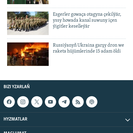
Esgerler gowaça otagyna çekilýär,
yssy howada kanal suwuny içen
ýigitler keselleýär
Russiýanyň Ukraina garşy dron we
raketa hüjümlerinde 15 adam öldi
BIZI YZARLAŇ
HYZMATLAR