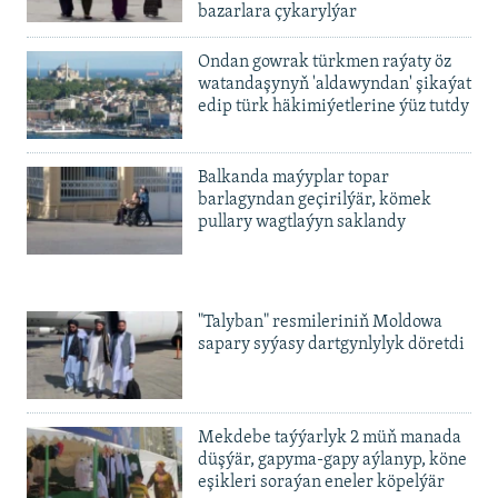
bazarlara çykarylýar
Ondan gowrak türkmen raýaty öz
watandaşynyň 'aldawyndan' şikaýat
edip türk häkimiýetlerine ýüz tutdy
Balkanda maýyplar topar
barlagyndan geçirilýär, kömek
pullary wagtlaýyn saklandy
"Talyban" resmileriniň Moldowa
sapary syýasy dartgynlylyk döretdi
Mekdebe taýýarlyk 2 müň manada
düşýär, gapyma-gapy aýlanyp, köne
eşikleri soraýan eneler köpelýär