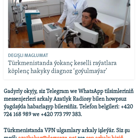
DEGIŞLI MAGLUMAT
Türkmenistanda ýokanç keselli raýatlara
köplenç hakyky diagnoz ‘goýulmaýar’
Gadyrly okyjy, siz Telegram we WhatsApp tilsimleriniň
messenjerleri arkaly Azatlyk Radiosy bilen howpsuz
ýagdaýda habarlaşyp bilersiňiz. Telefon belgileri: +420
724 168 989 we +420 773 797 383.
Türkmenistanda VPN ulgamlary arkaly işleýär. Siz şu