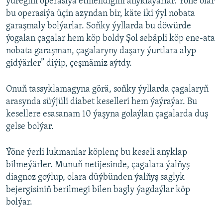
ýüregini operasiýa etmelidigini anyklaýarlar. Ýöne olar
bu operasiýa üçin azyndan bir, käte iki ýyl nobata
garaşmaly bolýarlar. Soňky ýyllarda bu döwürde
ýogalan çagalar hem köp boldy Şol sebäpli köp ene-ata
nobata garaşman, çagalaryny daşary ýurtlara alyp
gidýärler” diýip, çeşmämiz aýtdy.
Onuň tassyklamagyna görä, soňky ýyllarda çagalaryň
arasynda süýjüli diabet keselleri hem ýaýraýar. Bu
kesellere esasanam 10 ýaşyna golaýlan çagalarda duş
gelse bolýar.
Ýöne ýerli lukmanlar köplenç bu keseli anyklap
bilmeýärler. Munuň netijesinde, çagalara ýalňyş
diagnoz goýlup, olara düýbünden ýalňyş saglyk
bejergisiniň berilmegi bilen bagly ýagdaýlar köp
bolýar.