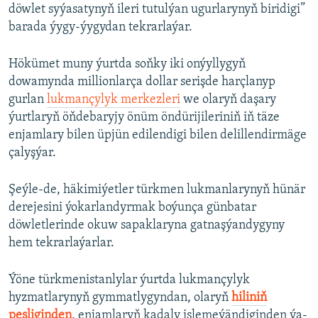
döwlet syýasatynyň ileri tutulýan ugurlarynyň biridigi”
barada ýygy-ýygydan tekrarlaýar.
Hökümet muny ýurtda soňky iki onýyllygyň
dowamynda millionlarça dollar serişde harçlanyp
gurlan
lukmançylyk merkezleri
we olaryň daşary
ýurtlaryň öňdebaryjy önüm öndürijileriniň iň täze
enjamlary bilen üpjün edilendigi bilen delillendirmäge
çalyşýar.
Şeýle-de, häkimiýetler türkmen lukmanlarynyň hünär
derejesini ýokarlandyrmak boýunça günbatar
döwletlerinde okuw sapaklaryna gatnaşýandygyny
hem tekrarlaýarlar.
Ýöne türkmenistanlylar ýurtda lukmançylyk
hyzmatlarynyň gymmatlygyndan, olaryň
hiliniň
pesliginden
, enjamlaryň kadaly işlemeýändiginden ýa-