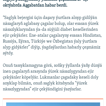
oktýabrda Aşgabatdan habar berdi.
“Saglyk bejergisi üçin daşary ýurtlara alnyp gidilýän
näsaglaryň aglabasy çagalar bolup, olar esasan ýürek
näsazlyklaryndan ýa-da süýjüli diabet kesellerinden
ejir çekýärler. Ene-atalar çagalaryny esasan Hindistan,
Russiýa, Eýran, Türkiýe we Özbegistan ýaly ýurtlara
alyp gidýärler” diýip, ýagdaýlardan habarly çeşmämiz
aýtdy.
Onuň tassyklamagyna görä, soňky ýyllarda ýaňy dünýä
inen çagalaryň arasynda ýürek näsazlygyndan ejir
çekýänler köpelýär. Lukmanlar çagadaky keseli doly
anyklap bilmän, onuň saglyk kitabynda “ýürek
näsazlygyndan” ejir çekýändigini ýazýarlar.