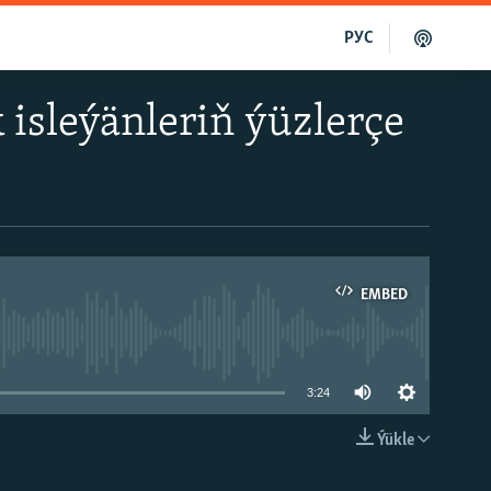
РУС
 isleýänleriň ýüzlerçe
EMBED
able
3:24
Ýükle
EMBED