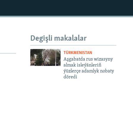
Degişli makalalar
TÜRKMENISTAN
Aşgabatda rus wizasyny
almak isleýänleriň
ýüzlerçe adamlyk nobaty
döredi