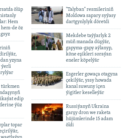
ursatda ölüp
"Talyban" resmileriniň
nistanly
Moldowa sapary syýasy
lar: Hem
dartgynlylyk döretdi
, hem-de öz
agsyz
Mekdebe taýýarlyk 2
müň manada düşýär,
riniň
gapyma-gapy aýlanyp,
dirilýär,
köne eşikleri soraýan
rdan yzyna
eneler köpelýär
 ýerli
rylýar
Esgerler gowaça otagyna
çekilýär, yssy howada
 türkmen
kanal suwuny içen
andaşynyň
ýigitler keselleýär
ikaýat edip
lerine ýüz
Russiýanyň Ukraina
garşy dron we raketa
hüjümlerinde 15 adam
plar topar
öldi
çirilýär,
 wagtlaýyn