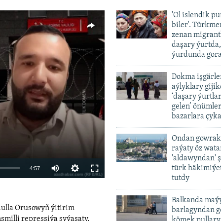
'Ol islendik p
biler'. Türkme
zenan migrant
daşary ýurtda
ýurdunda gor
Dokma işgärle
aýlyklary gijik
vailable
‘daşary ýurtla
gelen’ önümler
bazarlara çyka
Ondan gowrak
raýaty öz wat
'aldawyndan' ş
Auto
türk häkimiýet
4:57
tutdy
240p
Balkanda maýy
360p
dulla Orusowyň ýitirim
barlagyndan ge
480p
smilli repressiýa syýasaty,
kömek pullary