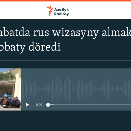
abatda rus wizasyny almak
obaty döredi
No media source currently avail
0:00