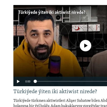
Türkiýede ýiten iki aktiwist nirede?
No media source currently a
0:00
Türkiýede ýiten iki aktiwist nirede?
Türkiýede türkmen aktiwistleri Alişer Sahatow bilen Ab
bolanyna bir ýyl boldy. Adam hukuklaryny goraýjylar tran