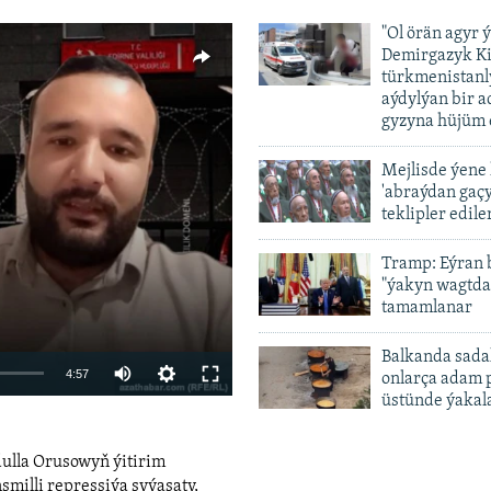
"Ol örän agyr 
Demirgazyk K
türkmenistanl
aýdylýan bir 
gyzyna hüjüm 
Mejlisde ýene
'abraýdan gaç
vailable
teklipler edile
Tramp: Eýran 
"ýakyn wagtda
tamamlanar
Balkanda sada
Auto
4:57
onlarça adam 
üstünde ýakal
240p
360p
dulla Orusowyň ýitirim
480p
smilli repressiýa syýasaty,