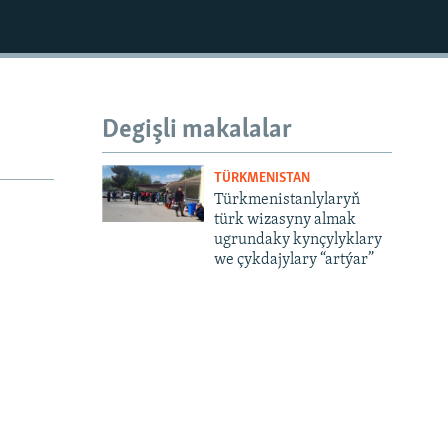
Degişli makalalar
TÜRKMENISTAN
Türkmenistanlylaryň
türk wizasyny almak
ugrundaky kynçylyklary
we çykdajylary “artýar”