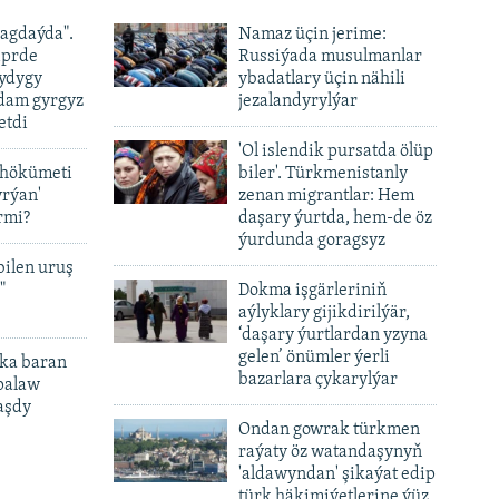
ýagdaýda".
Namaz üçin jerime:
iprde
Russiýada musulmanlar
ydygy
ybadatlary üçin nähili
adam gyrgyz
jezalandyrylýar
etdi
'Ol islendik pursatda ölüp
 hökümeti
biler'. Türkmenistanly
yrýan'
zenan migrantlar: Hem
rmi?
daşary ýurtda, hem-de öz
ýurdunda goragsyz
bilen uruş
"
Dokma işgärleriniň
aýlyklary gijikdirilýär,
‘daşary ýurtlardan yzyna
gelen’ önümler ýerli
ka baran
bazarlara çykarylýar
palaw
aşdy
Ondan gowrak türkmen
raýaty öz watandaşynyň
'aldawyndan' şikaýat edip
türk häkimiýetlerine ýüz