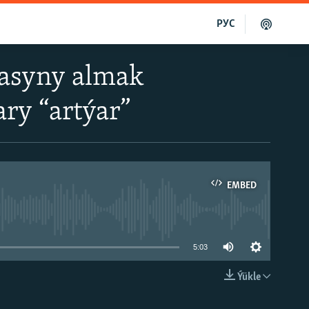
РУС
zasyny almak
ry “artýar”
EMBED
able
5:03
Ýükle
EMBED