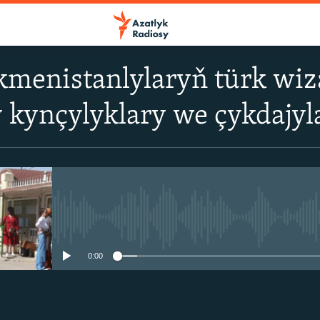
kmenistanlylaryň türk wi
kynçylyklary we çykdajyla
No media source currently avail
0:00