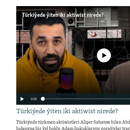
Türkiýede ýiten iki aktiwist nirede?
No media source currently a
0:00
Türkiýede ýiten iki aktiwist nirede?
Türkiýede türkmen aktiwistleri Alişer Sahatow bilen Ab
bolanyna bir ýyl boldy. Adam hukuklaryny goraýjylar tran