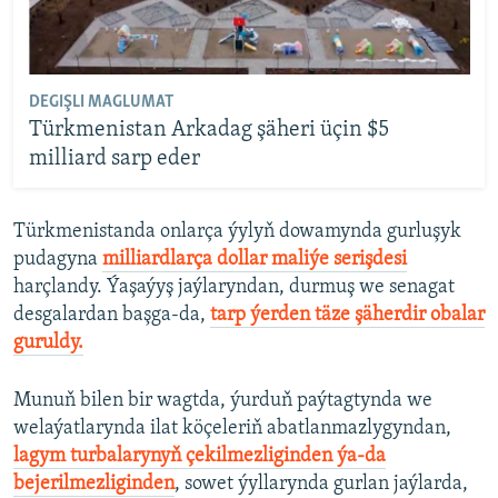
DEGIŞLI MAGLUMAT
Türkmenistan Arkadag şäheri üçin $5
milliard sarp eder
Türkmenistanda onlarça ýylyň dowamynda gurluşyk
pudagyna
milliardlarça dollar maliýe serişdesi
harçlandy. Ýaşaýyş jaýlaryndan, durmuş we senagat
desgalardan başga-da,
tarp ýerden täze şäherdir obalar
guruldy.
Munuň bilen bir wagtda, ýurduň paýtagtynda we
welaýatlarynda ilat köçeleriň abatlanmazlygyndan,
lagym turbalarynyň çekilmezliginden ýa-da
bejerilmezliginden
, sowet ýyllarynda gurlan jaýlarda,