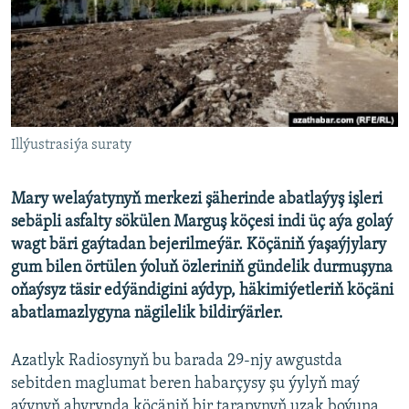
AÝ/AR-nyň ähli saýtlary
Illýustrasiýa suraty
Mary welaýatynyň merkezi şäherinde abatlaýyş işleri
sebäpli asfalty sökülen Marguş köçesi indi üç aýa golaý
wagt bäri gaýtadan bejerilmeýär. Köçäniň ýaşaýjylary
gum bilen örtülen ýoluň özleriniň gündelik durmuşyna
oňaýsyz täsir edýändigini aýdyp, häkimiýetleriň köçäni
abatlamazlygyna nägilelik bildirýärler.
Azatlyk Radiosynyň bu barada 29-njy awgustda
sebitden maglumat beren habarçysy şu ýylyň maý
aýynyň ahyrynda köçäniň bir tarapynyň uzak boýuna