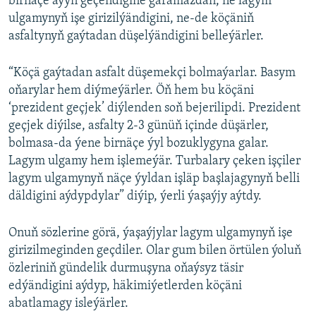
birnäçe aýyň geçendigine garamazdan, ne lagym
ulgamynyň işe girizilýändigini, ne-de köçäniň
asfaltynyň gaýtadan düşelýändigini belleýärler.
“Köçä gaýtadan asfalt düşemekçi bolmaýarlar. Basym
oňarylar hem diýmeýärler. Öň hem bu köçäni
‘prezident geçjek’ diýlenden soň bejerilipdi. Prezident
geçjek diýilse, asfalty 2-3 günüň içinde düşärler,
bolmasa-da ýene birnäçe ýyl bozuklygyna galar.
Lagym ulgamy hem işlemeýär. Turbalary çeken işçiler
lagym ulgamynyň näçe ýyldan işläp başlajagynyň belli
däldigini aýdypdylar” diýip, ýerli ýaşaýjy aýtdy.
Onuň sözlerine görä, ýaşaýjylar lagym ulgamynyň işe
girizilmeginden geçdiler. Olar gum bilen örtülen ýoluň
özleriniň gündelik durmuşyna oňaýsyz täsir
edýändigini aýdyp, häkimiýetlerden köçäni
abatlamagy isleýärler.