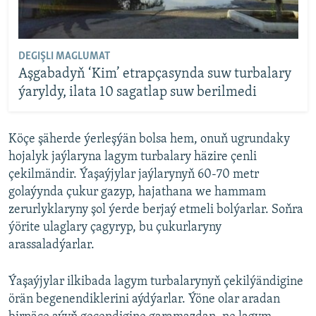
DEGIŞLI MAGLUMAT
Aşgabadyň ‘Kim’ etrapçasynda suw turbalary
ýaryldy, ilata 10 sagatlap suw berilmedi
Köçe şäherde ýerleşýän bolsa hem, onuň ugrundaky
hojalyk jaýlaryna lagym turbalary häzire çenli
çekilmändir. Ýaşaýjylar jaýlarynyň 60-70 metr
golaýynda çukur gazyp, hajathana we hammam
zerurlyklaryny şol ýerde berjaý etmeli bolýarlar. Soňra
ýörite ulaglary çagyryp, bu çukurlaryny
arassaladýarlar.
Ýaşaýjylar ilkibada lagym turbalarynyň çekilýändigine
örän begenendiklerini aýdýarlar. Ýöne olar aradan