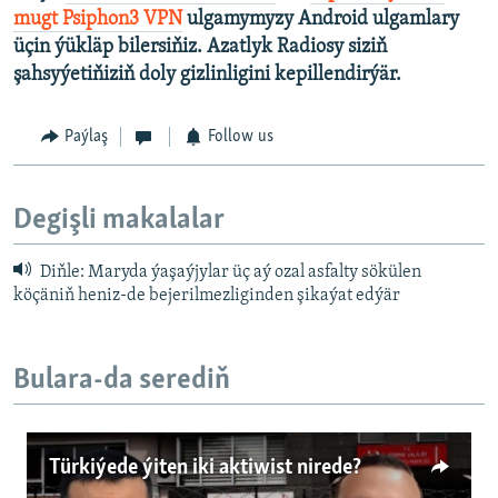
mugt Psiphon3 VPN
ulgamymyzy Android ulgamlary
üçin ýükläp bilersiňiz. Azatlyk Radiosy siziň
şahsyýetiňiziň doly gizlinligini kepillendirýär.
Paýlaş
Follow us
Degişli makalalar
Diňle: Maryda ýaşaýjylar üç aý ozal asfalty sökülen
köçäniň heniz-de bejerilmezliginden şikaýat edýär
Bulara-da serediň
Türkiýede ýiten iki aktiwist nirede?