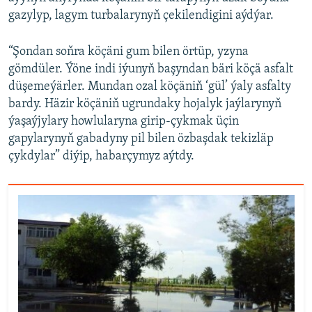
gazylyp, lagym turbalarynyň çekilendigini aýdýar.
“Şondan soňra köçäni gum bilen örtüp, yzyna
gömdüler. Ýöne indi iýunyň başyndan bäri köçä asfalt
düşemeýärler. Mundan ozal köçäniň ‘gül’ ýaly asfalty
bardy. Häzir köçäniň ugrundaky hojalyk jaýlarynyň
ýaşaýjylary howlularyna girip-çykmak üçin
gapylarynyň gabadyny pil bilen özbaşdak tekizläp
çykdylar” diýip, habarçymyz aýtdy.