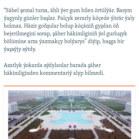
“Sähel şemal tursa, ähli ýer gum bilen örtülýär. Basym
ýagynly günler başlar. Palçyk zerarly köçede ýörär ýaly
bolmaz. Häzir goňşular bolup köçäniň gyşdan öň
bejerilmegini sorap, şäher häkimliginiň ýol gurluşyk
bölümine arza ýazmakçy bolýarys” diýip, başga bir
ýaşaýjy aýtdy.
Azatlyk ýokarda aýdylanlar barada şäher
häkimliginden kommentariý alyp bilmedi.