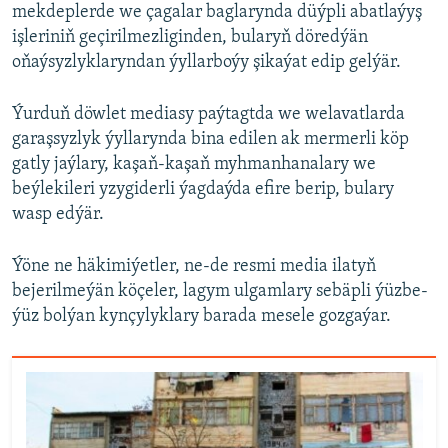
mekdeplerde we çagalar baglarynda düýpli abatlaýyş
işleriniň geçirilmezliginden, bularyň döredýän
oňaýsyzlyklaryndan ýyllarboýy şikaýat edip gelýär.
Ýurduň döwlet mediasy paýtagtda we welavatlarda
garaşsyzlyk ýyllarynda bina edilen ak mermerli köp
gatly jaýlary, kaşaň-kaşaň myhmanhanalary we
beýlekileri yzygiderli ýagdaýda efire berip, bulary
wasp edýär.
Ýöne ne häkimiýetler, ne-de resmi media ilatyň
bejerilmeýän köçeler, lagym ulgamlary sebäpli ýüzbe-
ýüz bolýan kynçylyklary barada mesele gozgaýar.