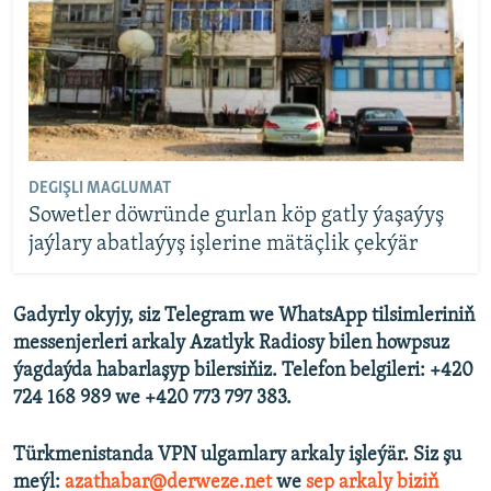
DEGIŞLI MAGLUMAT
Sowetler döwründe gurlan köp gatly ýaşaýyş
jaýlary abatlaýyş işlerine mätäçlik çekýär
Gadyrly okyjy, siz Telegram we WhatsApp tilsimleriniň
messenjerleri arkaly Azatlyk Radiosy bilen howpsuz
ýagdaýda habarlaşyp bilersiňiz. Telefon belgileri: +420
724 168 989 we +420 773 797 383.
Türkmenistanda VPN ulgamlary arkaly işleýär. Siz şu
meýl:
azathabar@derweze.net
we
sep arkaly biziň