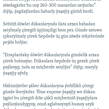
söwdagärler bu uny 260-300 manatdan satýarlar”
diýip, ýagdaýlardan habarly ýaşaýjy gürüň berdi.
Sebitiň döwlet dükanlarynda ilata arzan bahadan
satylmaly çöregiň üpjünçiligi hem pes. Günde satuwa
çykarylmaly çörek hepdede üç gün söwda tekjelerinde
peýda bolýar.
“Etraplardaky döwlet dükanlarynda gündelik arzan
çörek bolmaýar. Dükanlara hepdede üç gezek çörek
paýlanyp, juda az möçberde satylýar” diýip, maryly
ýaşaýjy aýtdy.
Häkimiýetler şäher dükanlaryna ýeňillikli çöregi
günde iberýärler. Ýöne ençeme ýaşaýjy we dükan
işgäri bu çöregiň diňe çäkli möçberiniň ýaşaýjylara
paýlanýandygyny, onuň aglabasynyň hususy azyk