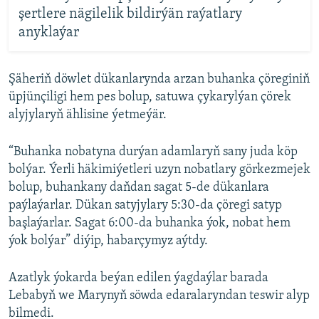
şertlere nägilelik bildirýän raýatlary
anyklaýar
Şäheriň döwlet dükanlarynda arzan buhanka çöreginiň
üpjünçiligi hem pes bolup, satuwa çykarylýan çörek
alyjylaryň ählisine ýetmeýär.
“Buhanka nobatyna durýan adamlaryň sany juda köp
bolýar. Ýerli häkimiýetleri uzyn nobatlary görkezmejek
bolup, buhankany daňdan sagat 5-de dükanlara
paýlaýarlar. Dükan satyjylary 5:30-da çöregi satyp
başlaýarlar. Sagat 6:00-da buhanka ýok, nobat hem
ýok bolýar” diýip, habarçymyz aýtdy.
Azatlyk ýokarda beýan edilen ýagdaýlar barada
Lebabyň we Marynyň söwda edaralaryndan teswir alyp
bilmedi.