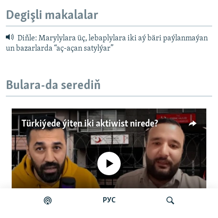
Degişli makalalar
Diňle: Marylylara üç, lebaplylara iki aý bäri paýlanmaýan
un bazarlarda “aç-açan satylýar”
Bulara-da serediň
Türkiýede ýiten iki aktiwist nirede?
No media source currently available
РУС
Auto
0:00
4:57