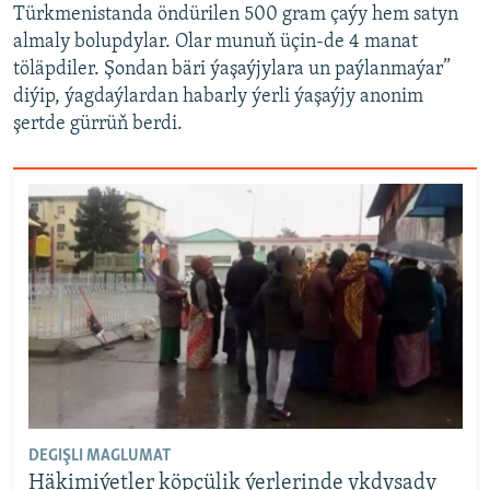
Türkmenistanda öndürilen 500 gram çaýy hem satyn
almaly bolupdylar. Olar munuň üçin-de 4 manat
töläpdiler. Şondan bäri ýaşaýjylara un paýlanmaýar”
diýip, ýagdaýlardan habarly ýerli ýaşaýjy anonim
şertde gürrüň berdi.
DEGIŞLI MAGLUMAT
Häkimiýetler köpçülik ýerlerinde ykdysady