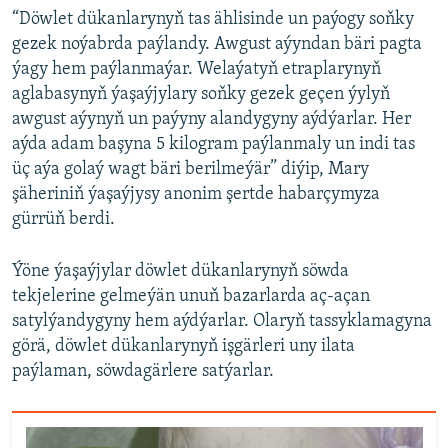
“Döwlet dükanlarynyň tas ählisinde un paýogy soňky
gezek noýabrda paýlandy. Awgust aýyndan bäri pagta
ýagy hem paýlanmaýar. Welaýatyň etraplarynyň
aglabasynyň ýaşaýjylary soňky gezek geçen ýylyň
awgust aýynyň un paýyny alandygyny aýdýarlar. Her
aýda adam başyna 5 kilogram paýlanmaly un indi tas
üç aýa golaý wagt bäri berilmeýär” diýip, Mary
şäheriniň ýaşaýjysy anonim şertde habarçymyza
gürrüň berdi.
Ýöne ýaşaýjylar döwlet dükanlarynyň söwda
tekjelerine gelmeýän unuň bazarlarda aç-açan
satylýandygyny hem aýdýarlar. Olaryň tassyklamagyna
görä, döwlet dükanlarynyň işgärleri uny ilata
paýlaman, söwdagärlere satýarlar.