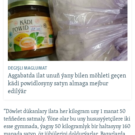
DEGIŞLI MAGLUMAT
Aşgabatda ilat unuň ýany bilen möhleti geçen
kädi powidlosyny satyn almaga mejbur
edilýär
“Döwlet dükanlary ilata her kilogram uny 1 manat 50
teňňeden satmaly. Ýöne olar bu uny hususyýetçilere iki
esse gymmada, ýagny 50 kilogramlyk bir haltasyny 160
manada satyp, öz jübülerini doldurýarlar. Bazarlarda