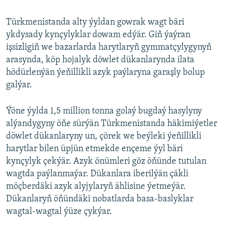
Türkmenistanda alty ýyldan gowrak wagt bäri
ykdysady kynçylyklar dowam edýär. Giň ýaýran
işsizligiň we bazarlarda harytlaryň gymmatçylygynyň
arasynda, köp hojalyk döwlet dükanlarynda ilata
hödürlenýän ýeňillikli azyk paýlaryna garaşly bolup
galýar.
Ýöne ýylda 1,5 million tonna golaý bugdaý hasylyny
alýandygyny öňe sürýän Türkmenistanda häkimiýetler
döwlet dükanlaryny un, çörek we beýleki ýeňillikli
harytlar bilen üpjün etmekde ençeme ýyl bäri
kynçylyk çekýär. Azyk önümleri göz öňünde tutulan
wagtda paýlanmaýar. Dükanlara iberilýän çäkli
möçberdäki azyk alyjylaryň ählisine ýetmeýär.
Dükanlaryň öňündäki nobatlarda basa-baslyklar
wagtal-wagtal ýüze çykýar.