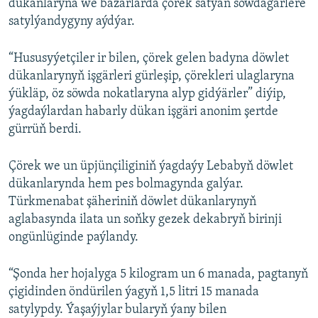
dükanlaryna we bazarlarda çörek satýan söwdagärlere
satylýandygyny aýdýar.
“Hususyýetçiler ir bilen, çörek gelen badyna döwlet
dükanlarynyň işgärleri gürleşip, çörekleri ulaglaryna
ýükläp, öz söwda nokatlaryna alyp gidýärler” diýip,
ýagdaýlardan habarly dükan işgäri anonim şertde
gürrüň berdi.
Çörek we un üpjünçiliginiň ýagdaýy Lebabyň döwlet
dükanlarynda hem pes bolmagynda galýar.
Türkmenabat şäheriniň döwlet dükanlarynyň
aglabasynda ilata un soňky gezek dekabryň birinji
ongünlüginde paýlandy.
“Şonda her hojalyga 5 kilogram un 6 manada, pagtanyň
çigidinden öndürilen ýagyň 1,5 litri 15 manada
satylypdy. Ýaşaýjylar bularyň ýany bilen