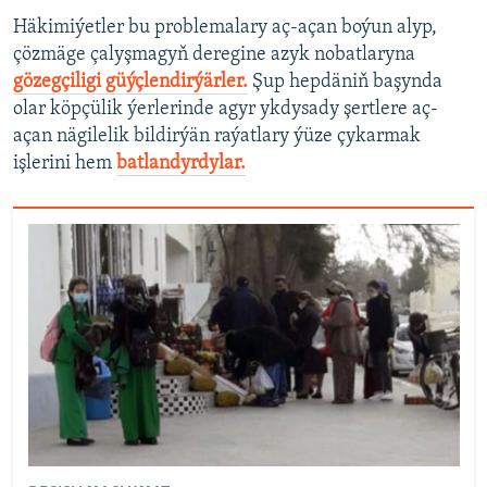
Häkimiýetler bu problemalary aç-açan boýun alyp,
çözmäge çalyşmagyň deregine azyk nobatlaryna
gözegçiligi güýçlendirýärler.
Şup hepdäniň başynda
olar köpçülik ýerlerinde agyr ykdysady şertlere aç-
açan nägilelik bildirýän raýatlary ýüze çykarmak
işlerini hem
batlandyrdylar.