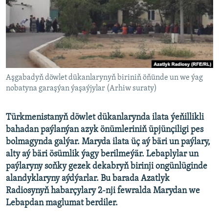
AÝ/AR-nyň ähli saýtlary
Aşgabadyň döwlet dükanlarynyň biriniň öňünde un we ýag
nobatyna garaşýan ýaşaýjylar (Arhiw suraty)
Türkmenistanyň döwlet dükanlarynda ilata ýeňillikli
bahadan paýlanýan azyk önümleriniň üpjünçiligi pes
bolmagynda galýar. Maryda ilata üç aý bäri un paýlary,
alty aý bäri ösümlik ýagy berilmeýär. Lebaplylar un
paýlaryny soňky gezek dekabryň birinji ongünlüginde
alandyklaryny aýdýarlar. Bu barada Azatlyk
Radiosynyň habarçylary 2-nji fewralda Marydan we
Lebapdan maglumat berdiler.