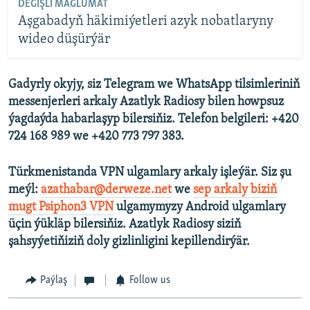
DEGIŞLI MAGLUMAT
Aşgabadyň häkimiýetleri azyk nobatlaryny
wideo düşürýär
Gadyrly okyjy, siz Telegram we WhatsApp tilsimleriniň
messenjerleri arkaly Azatlyk Radiosy bilen howpsuz
ýagdaýda habarlaşyp bilersiňiz. Telefon belgileri: +420
724 168 989 we +420 773 797 383.
Türkmenistanda VPN ulgamlary arkaly işleýär. Siz şu
meýl:
azathabar@derweze.net
we
sep arkaly biziň
mugt Psiphon3 VPN
ulgamymyzy Android ulgamlary
üçin ýükläp bilersiňiz. Azatlyk Radiosy siziň
şahsyýetiňiziň doly gizlinligini kepillendirýär.
Paýlaş
Follow us