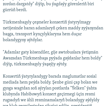
zordan dargatdy" diýip, bu ýagdaýy görenleriň biri
gürrüň berdi.
Türkmenbaşyly çeşmeler konsertiň ýatyrylmagy
netijesinde baran adamlaryň çeken maddy zyýanyndan
başga, transport kynçylyklaryna hem duçar
bolandygyny aýtdylar.
"Adamlar gaty kösendiler, gije awtobuslara ýetişmän
Awazadan Türkmenbaşa pyýada gaýdanlar hem boldy"
diýip, türkmenbaşyly ýaşaýjy aýtdy.
Konsertiň ýatyrylandygy barada maglumatlar sosial
mediada hem peýda boldy. Şenbe güni çap bolan we
gysga wagtdan soň aýrylan postlarda "Ýelken" ýahta
klubynda Habibowyň konsert geçirmegi üçin resmi
rugsadyň we ähli resminamalaryň bolandygy aýdyldy