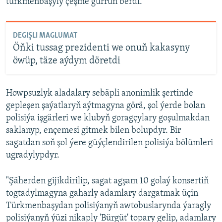
türkmenbaşyly çeşme gürrüň berdi.
DEGIŞLI MAGLUMAT
Öňki tussag prezidenti we onuň kakasyny
öwüp, täze aýdym döretdi
Howpsuzlyk aladalary sebäpli anonimlik şertinde
gepleşen şaýatlaryň aýtmagyna görä, şol ýerde bolan
polisiýa işgärleri we klubyň goragçylary goşulmakdan
saklanyp, ençemesi gitmek bilen bolupdyr. Bir
sagatdan soň şol ýere güýçlendirilen polisiýa bölümleri
ugradylypdyr.
"Şäherden gijikdirilip, sagat agşam 10 golaý konsertiň
togtadylmagyna gaharly adamlary dargatmak üçin
Türkmenbaşydan polisiýanyň awtobuslarynda ýaragly
polisiýanyň ýüzi nikaply 'Bürgüt' topary gelip, adamlary