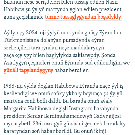
Bikanun neşe serişdeleri bilen tussag edilen Nazir
Habibow şu ýylyň martynda yglan edilen prezident
günä geçişliginde
türme tussaglygyndan boşadyldy.
Aýdymçy 2024-nji ýylyň martynda goňşy Eýrandan
Türkmenistana dolanýan pursadynda eýran
serhetçileri tarapyndan neşe maddalarynyň
gaçakçylygy bilen baglylykda saklanypdy. Şonda
Azatlygyň çeşmeleri onuň Eýranda sud edilendigini we
günäli tapylandygyny
habar berdiler.
1988-nji ýylda doglan Habibowa Eýranda näçe ýyl iş
kesilendigi we onuň soňky ykbaly boýunça şu ýylyň
martyna çenli belli däldi. Bu barada onuň aýaly
Margarita Habibowa degişli Instagram hasabynda
prezident Serdar Berdimuhamedowyň Gadyr gijesi
mynasybetli 336 tussagyň günäsini geçmek baradaky
kararyndan soň habar berildi. Bu onuň ikinji