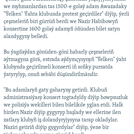
we myhmanlardan tas 1500-e golaý adam Awazadaky
"Ýelken" Ýahta klubunda protest geçirdiler" diýip, ýerli
çeşmeleriň biri gürrüň berdi we Nazir Habibowyň
konsertine 1600 golaý adamyň öňünden bilet satyn
alandygyny belledi.
Bu ýagdaýdan gönüden-göni habarly çeşmeleriň
aýtmagyna görä, estrada aýdymçysynyň "Ýelken" ýaht
klubynda geçirilmeli konserti iň soňky pursatda
ýatyrylyp, onuň sebäbi düşündirilmändir.
"Bu adamlaryň gaty gaharyny getirdi. Klubuň
administrasiýasy konsert togtadyldy diýip howpsuzluk
we polisiýa wekilleri bilen bilelikde yglan etdi. Halk
birden Nazir diýip gygyryp başlady we ellerine ilen
zatlary klubyň iş dolandyryjysyna tarap okladylar.
Naziri getiriň diýip gygyrdylar" diýip, ýene bir