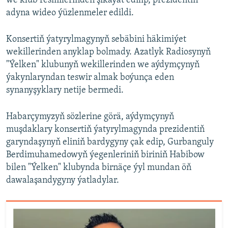
we klub resmilerinden şikaýat edilip, prezidentiň
adyna wideo ýüzlenmeler edildi.
Konsertiň ýatyrylmagynyň sebäbini häkimiýet
wekillerinden anyklap bolmady. Azatlyk Radiosynyň
"Ýelken" klubunyň wekillerinden we aýdymçynyň
ýakynlaryndan teswir almak boýunça eden
synanyşyklary netije bermedi.
Habarçymyzyň sözlerine görä, aýdymçynyň
muşdaklary konsertiň ýatyrylmagynda prezidentiň
garyndaşynyň eliniň bardygyny çak edip, Gurbanguly
Berdimuhamedowyň ýegenleriniň biriniň Habibow
bilen "Ýelken" klubynda birnäçe ýyl mundan öň
dawalaşandygyny ýatladylar.