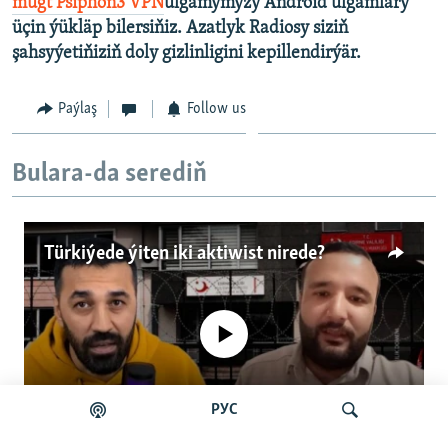
mugt Psiphon3 VPN
ulgamymyzy Android ulgamlary
üçin ýükläp bilersiňiz. Azatlyk Radiosy siziň
şahsyýetiňiziň doly gizlinligini kepillendirýär.
Paýlaş
Follow us
Bulara-da serediň
Türkiýede ýiten iki aktiwist nirede?
No media source currently available
РУС
Auto
0:00
4:57