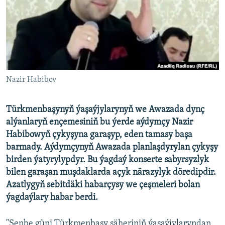
AÝ/AR-nyň ähli saýtlary
Nazir Habibov
Türkmenbaşynyň ýaşaýjylarynyň we Awazada dynç
alýanlaryň ençemesiniň bu ýerde aýdymçy Nazir
Habibowyň çykyşyna garaşyp, eden tamasy başa
barmady. Aýdymçynyň Awazada planlaşdyrylan çykyşy
birden ýatyrylypdyr. Bu ýagdaý konserte sabyrsyzlyk
bilen garaşan muşdaklarda açyk närazylyk döredipdir.
Azatlygyň sebitdäki habarçysy we çeşmeleri bolan
ýagdaýlary habar berdi.
"Şenbe güni Türkmenbaşy şäheriniň ýaşaýjylaryndan