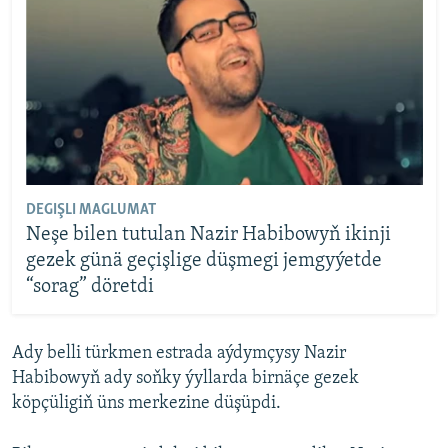
DEGIŞLI MAGLUMAT
Neşe bilen tutulan Nazir Habibowyň ikinji
gezek günä geçişlige düşmegi jemgyýetde
“sorag” döretdi
Ady belli türkmen estrada aýdymçysy Nazir
Habibowyň ady soňky ýyllarda birnäçe gezek
köpçüligiň üns merkezine düşüpdi.