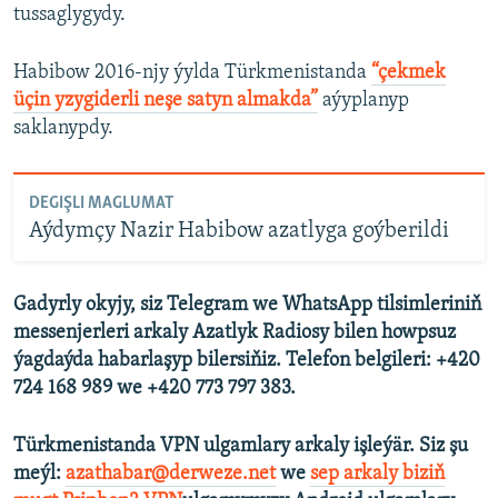
tussaglygydy.
Habibow 2016-njy ýylda Türkmenistanda
“çekmek
üçin yzygiderli neşe satyn almakda”
aýyplanyp
saklanypdy.
DEGIŞLI MAGLUMAT
Aýdymçy Nazir Habibow azatlyga goýberildi
Gadyrly okyjy, siz Telegram we WhatsApp tilsimleriniň
messenjerleri arkaly Azatlyk Radiosy bilen howpsuz
ýagdaýda habarlaşyp bilersiňiz. Telefon belgileri: +420
724 168 989 we +420 773 797 383.
Türkmenistanda VPN ulgamlary arkaly işleýär. Siz şu
meýl:
azathabar@derweze.net
we
sep arkaly biziň