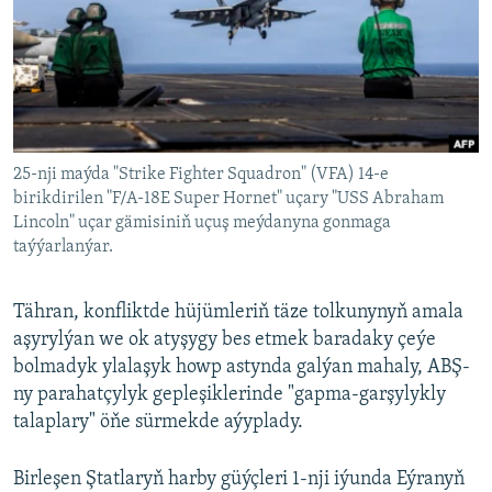
AÝ/AR-nyň ähli saýtlary
25-nji maýda "Strike Fighter Squadron" (VFA) 14-e
birikdirilen "F/A-18E Super Hornet" uçary "USS Abraham
Lincoln" uçar gämisiniň uçuş meýdanyna gonmaga
taýýarlanýar.
Tähran, konfliktde hüjümleriň täze tolkunynyň amala
aşyrylýan we ok atyşygy bes etmek baradaky çeýe
bolmadyk ylalaşyk howp astynda galýan mahaly, ABŞ-
ny parahatçylyk gepleşiklerinde "gapma-garşylykly
talaplary" öňe sürmekde aýyplady.
Birleşen Ştatlaryň harby güýçleri 1-nji iýunda Eýranyň