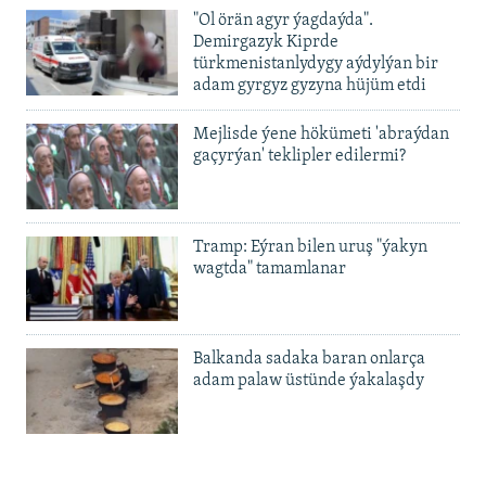
Auto
240p
360p
480p
"Ol örän agyr ýagdaýda".
720p
Demirgazyk Kiprde
720p
1080p
türkmenistanlydygy aýdylýan bir
1080p
adam gyrgyz gyzyna hüjüm etdi
Mejlisde ýene hökümeti 'abraýdan
gaçyrýan' teklipler edilermi?
Tramp: Eýran bilen uruş "ýakyn
wagtda" tamamlanar
Balkanda sadaka baran onlarça
adam palaw üstünde ýakalaşdy