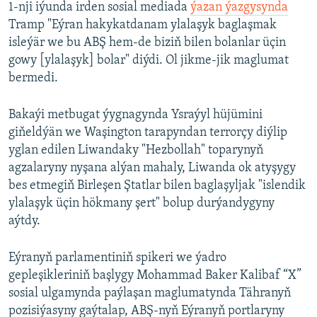
1-nji iýunda irden sosial mediada
ýazan ýazgysynda
Tramp "Eýran hakykatdanam ylalaşyk baglaşmak
isleýär we bu ABŞ hem-de biziň bilen bolanlar üçin
gowy [ylalaşyk] bolar" diýdi. Ol jikme-jik maglumat
bermedi.
Bakaýi metbugat ýygnagynda Ysraýyl hüjümini
giňeldýän we Waşington tarapyndan terrorçy diýlip
yglan edilen Liwandaky "Hezbollah" toparynyň
agzalaryny nyşana alýan mahaly, Liwanda ok atyşygy
bes etmegiň Birleşen Ştatlar bilen baglaşyljak "islendik
ylalaşyk üçin hökmany şert" bolup durýandygyny
aýtdy.
Eýranyň parlamentiniň spikeri we ýadro
gepleşikleriniň başlygy Mohammad Baker Kalibaf “X”
sosial ulgamynda paýlaşan maglumatynda Tähranyň
pozisiýasyny gaýtalap, ABŞ-nyň Eýranyň portlaryny