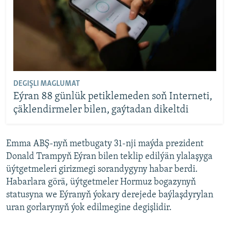
DEGIŞLI MAGLUMAT
Eýran 88 günlük petiklemeden soň Interneti,
çäklendirmeler bilen, gaýtadan dikeltdi
Emma ABŞ-nyň metbugaty 31-nji maýda prezident
Donald Trampyň Eýran bilen teklip edilýän ylalaşyga
üýtgetmeleri girizmegi sorandygyny habar berdi.
Habarlara görä, üýtgetmeler Hormuz bogazynyň
statusyna we Eýranyň ýokary derejede baýlaşdyrylan
uran gorlarynyň ýok edilmegine degişlidir.