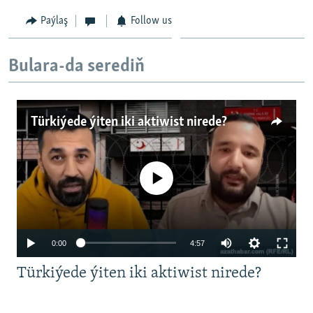
Paýlaş
Follow us
Bulara-da serediň
Türkiýede ýiten iki aktiwist nirede?
No media source currently available
Auto
0:00
4:57
240p
Türkiýede ýiten iki aktiwist nirede?
360p
480p