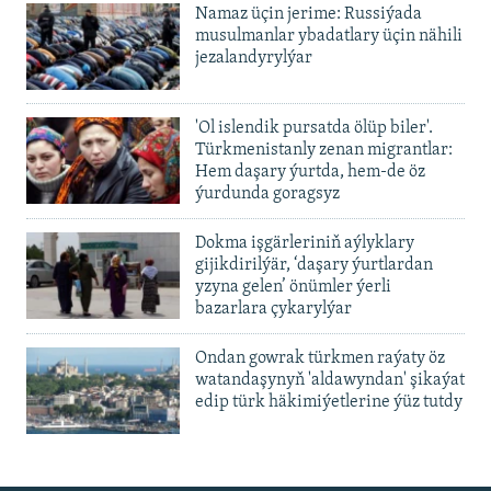
Namaz üçin jerime: Russiýada
musulmanlar ybadatlary üçin nähili
jezalandyrylýar
'Ol islendik pursatda ölüp biler'.
Türkmenistanly zenan migrantlar:
Hem daşary ýurtda, hem-de öz
ýurdunda goragsyz
Dokma işgärleriniň aýlyklary
gijikdirilýär, ‘daşary ýurtlardan
yzyna gelen’ önümler ýerli
bazarlara çykarylýar
Ondan gowrak türkmen raýaty öz
watandaşynyň 'aldawyndan' şikaýat
edip türk häkimiýetlerine ýüz tutdy