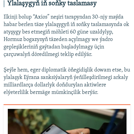
Ylalaşygyň iň soňky taslamasy
Ilkinji bolup “Axios” neşiri tarapyndan 30-njy maýda
habar berlen täze ylalaşygyň iň soňky taslamasynda ok
atyşygy bes etmegiň möhleti 60 güne uzaldylyp,
Hormuz bogazynyň täzeden açylmagy we ýadro
gepleşikleriniň gaýtadan başladylmagy üçin
çarçuwalyň döredilmegi teklip edilýär.
Şeýle hem, eger diplomatik öňegidişlik dowam etse, bu
ylalaşyk Eýrana sanksiýalaryň ýeňilleşdirilmegi arkaly
milliardlarça dollarlyk doňdurylan aktiwlere
elýeterlilik bermäge mümkinçilik berýär.