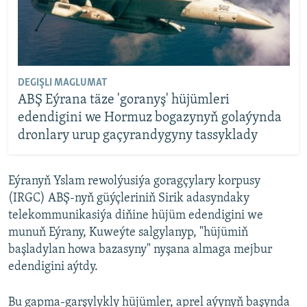
DEGIŞLI MAGLUMAT
ABŞ Eýrana täze 'goranyş' hüjümleri
edendigini we Hormuz bogazynyň golaýynda
dronlary urup gaçyrandygyny tassyklady
Eýranyň Yslam rewolýusiýa goragçylary korpusy
(IRGC) ABŞ-nyň güýçleriniň Sirik adasyndaky
telekommunikasiýa diňine hüjüm edendigini we
munuň Eýrany, Kuweýte salgylanyp, "hüjümiň
başladylan howa bazasyny" nyşana almaga mejbur
edendigini aýtdy.
Bu gapma-garşylykly hüjümler, aprel aýynyň başynda