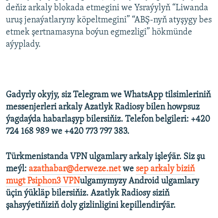
deňiz arkaly blokada etmegini we Ysraýylyň “Liwanda
uruş jenaýatlaryny köpeltmegini” “ABŞ-nyň atyşygy bes
etmek şertnamasyna boýun egmezligi” hökmünde
aýyplady.
Gadyrly okyjy, siz Telegram we WhatsApp tilsimleriniň
messenjerleri arkaly Azatlyk Radiosy bilen howpsuz
ýagdaýda habarlaşyp bilersiňiz. Telefon belgileri: +420
724 168 989 we +420 773 797 383.
Türkmenistanda VPN ulgamlary arkaly işleýär. Siz şu
meýl:
azathabar@derweze.net
we
sep arkaly biziň
mugt Psiphon3 VPN
ulgamymyzy Android ulgamlary
üçin ýükläp bilersiňiz. Azatlyk Radiosy siziň
şahsyýetiňiziň doly gizlinligini kepillendirýär.