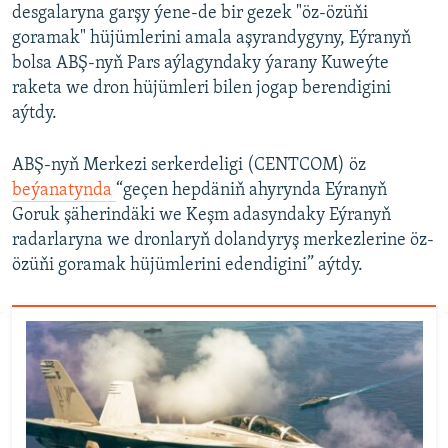
desgalaryna garşy ýene-de bir gezek "öz-özüňi
goramak" hüjümlerini amala aşyrandygyny, Eýranyň
bolsa ABŞ-nyň Pars aýlagyndaky ýarany Kuweýte
raketa we dron hüjümleri bilen jogap berendigini
aýtdy.
ABŞ-nyň Merkezi serkerdeligi (CENTCOM) öz
beýanatynda
“geçen hepdäniň ahyrynda Eýranyň
Goruk şäherindäki we Keşm adasyndaky Eýranyň
radarlaryna we dronlaryň dolandyryş merkezlerine öz-
özüňi goramak hüjümlerini edendigini” aýtdy.