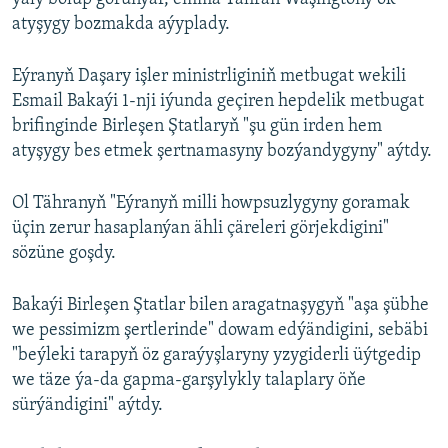
atyşygy bozmakda aýyplady.
Eýranyň Daşary işler ministrliginiň metbugat wekili
Esmail Bakaýi 1-nji iýunda geçiren hepdelik metbugat
brifinginde Birleşen Ştatlaryň "şu gün irden hem
atyşygy bes etmek şertnamasyny bozýandygyny" aýtdy.
Ol Tähranyň "Eýranyň milli howpsuzlygyny goramak
üçin zerur hasaplanýan ähli çäreleri görjekdigini"
sözüne goşdy.
Bakaýi Birleşen Ştatlar bilen aragatnaşygyň "aşa şübhe
we pessimizm şertlerinde" dowam edýändigini, sebäbi
"beýleki tarapyň öz garaýyşlaryny yzygiderli üýtgedip
we täze ýa-da gapma-garşylykly talaplary öňe
sürýändigini" aýtdy.