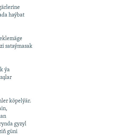
gärlerine
rada haýbat
n eklemäge
izi sataýmasak
k ýa
aşlar
ler köpelýär.
ain,
dan
rynda gyzyl
ziň güni