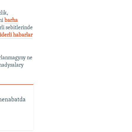
lik,
ni
barha
li sebitlerinde
iderli habarlar
arlanmagyny ne
 hadysalary
kmenabatda