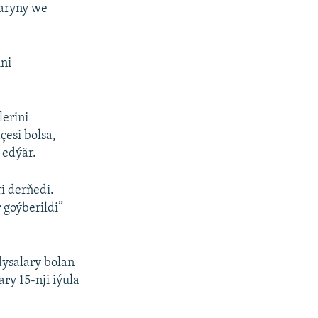
laryny we
ini
lerini
çesi bolsa,
 edýär.
i derňedi.
 goýberildi”
dysalary bolan
ary 15-nji iýula