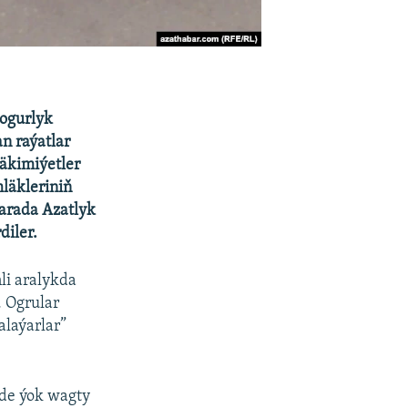
ogurlyk
n raýatlar
Häkimiýetler
mläkleriniň
barada Azatlyk
diler.
li aralykda
. Ogrular
alaýarlar”
nde ýok wagty