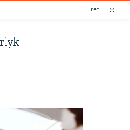
РУС
rlyk