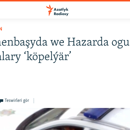
N
enbaşyda we Hazarda ogu
lary ‘köpelýär’
Teswirleri gör