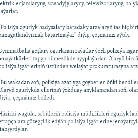
elektrik enjamlaryny, sowadyjylaryny, telewizorlaryny, haly
laýarlar.
“Polisiýa ogurlyk hadysalary baradaky arzalaryň tas hiç bir
kanagatlandyrmak başartmaýar” diýip, çeşmämiz aýtdy.
Gymmatbaha goşlary ogurlanan raýatlar ýerli polisiýa işgär
jenaýatkärleri tapyp bilmezlikde aýyplaýarlar. Olaryň birnä
polisiýa işgärleriniň üstünden welaýat prokuraturasyna arz
“Bu wakadan soň, polisiýa azatlyga goýberlen öňki bendiler
Olaryň ogurlykda elleriniň ýokdugy anyklanandan soň, olar
diýip, çeşmämiz belledi.
Häzirki wagtda, sebitleriň polisiýa müdirlikleri ogurlyk ha
etrapçalara gözegçilik edýän polisiýa işgärlerine jenaýatçyl
tabşyrdylar.