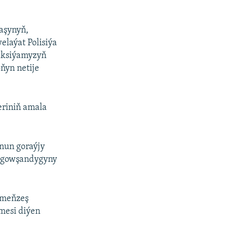
aşynyň,
elaýat Polisiýa
aksiýamyzyň
ňyn netije
eriniň amala
nun goraýjy
p gowşandygyny
 meňzeş
mesi diýen