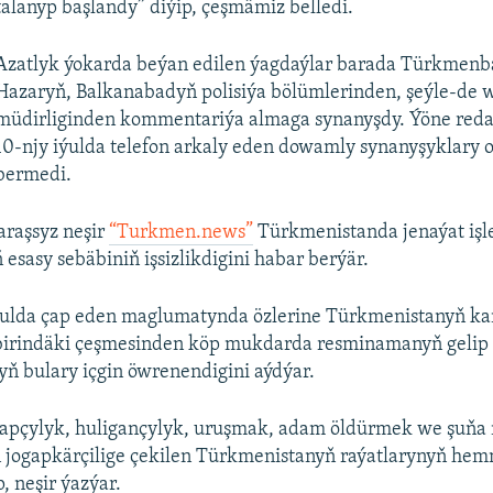
talanyp başlandy” diýip, çeşmämiz belledi.
Azatlyk ýokarda beýan edilen ýagdaýlar barada Türkmenb
Hazaryň, Balkanabadyň polisiýa bölümlerinden, şeýle-de w
müdirliginden kommentariýa almaga synanyşdy. Ýöne red
10-njy iýulda telefon arkaly eden dowamly synanyşyklary o
bermedi.
araşsyz neşir
“Turkmen.news”
Türkmenistanda jenaýat işl
esasy sebäbiniň işsizlikdigini habar berýär.
iýulda çap eden maglumatynda özlerine Türkmenistanyň ka
birindäki çeşmesinden köp mukdarda resminamanyň geli
ň bulary içgin öwrenendigini aýdýar.
zapçylyk, huligançylyk, uruşmak, adam öldürmek we şuňa
n jogapkärçilige çekilen Türkmenistanyň raýatlarynyň hem
p, neşir ýazýar.