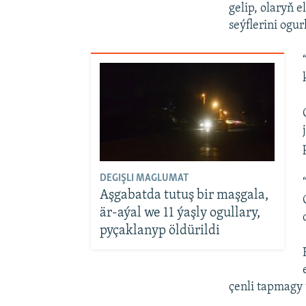
gelip, olaryň 
seýflerini ogur
DEGIŞLI MAGLUMAT
Aşgabatda tutuş bir maşgala,
är-aýal we 11 ýaşly ogullary,
pyçaklanyp öldürildi
çenli tapmagy 