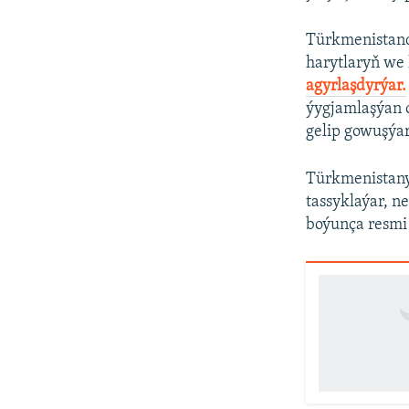
Türkmenistanda
harytlaryň we 
agyrlaşdyrýar.
ýygjamlaşýan 
gelip gowuşýar
Türkmenistanyň
tassyklaýar, n
boýunça resmi