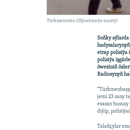
Türkmenistan (illýustrasiýa suraty)
Soňky aýlarda
hadysalarynyň 
etrap polisiýa
polisiýa işgär
öweziniň özler
Radiosynyň hab
“Türkmenbaşyd
jemi 23 sany t
esasan hususy 
diýip, polisiý
Talaňçylar esa