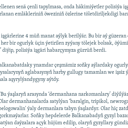
ellenen senä çenli tapylmasa, onda häkimiýetler polisiýa iş
rlanan emläkleriniň öweziniň özlerine töletdiriljekdigi ba
a işgärlerine 4 müň manat aýlyk berilýär. Bu bir aý güzera
 her bir ogurlyk üçin ýetirilen zyýany tölejek bolsak, öýüm
” diýip, polisiýa işgäri habarçymyza gürrüň berdi.
Balkanabatdaky ynamdar çeşmämiz soňky aýlardaky ogurly
ysalarynyň aglabasynyň harby gullugy tamamlan we işsiz ý
ala aşyrylýandygyny aýtdy.
“Bu ýaşlaryň arasynda ‘dermanhana narkomanlary’ diýilýän
Olar dermanhanalarda satylýan ‘baralgin, tripikol, newrog
pelogowalin' ýaly dermanlara tabyn ýaşlardyr. Olar hiç zat
gorkmaýarlar. Soňky hepdelerde Balkanabadyň gyzyl baza
satýan daýzalara açyk hüjüm edilip, olaryň gyzyllary gündi