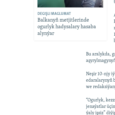
DEGIŞLI MAGLUMAT
Balkanyň metjitlerinde
ogurlyk hadysalary hasaba
alynýar
Bu aralykda, g
aşyrylmagynyň 
Neşir 10-njy 
edaralarynyň 
we redaksiýany
“Ogurlyk, kez
jenaýatlar üçi
ýaly işsiz” diýi