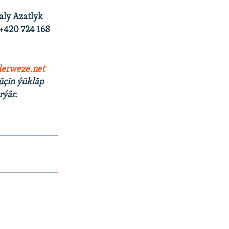
aly Azatlyk
 +420 724 168
erweze.net
üçin ýükläp
rýär.