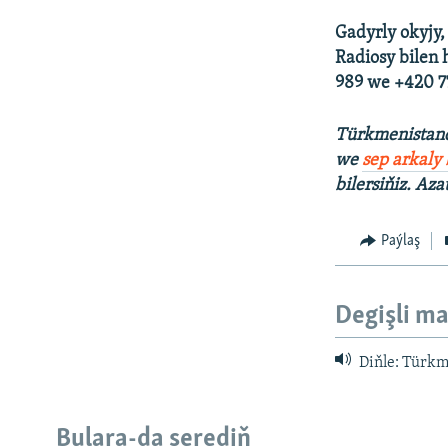
Gadyrly okyjy,
Radiosy bilen 
989 we +420 77
Türkmenistanda
we
sep arkaly
bilersiňiz. Aza
Paýlaş
Degişli ma
Diňle: Türkm
Bulara-da serediň