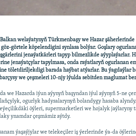
 Balkan welaýatynyň Türkmenbaşy we Hazar şäherlerinde 
göz-görtele köpelendigini synlasa bolýar. Goşlary ogurlana
 işgärlerini jenaýatkärleri tapyp bilmezlikde aýyplaýarlar. 
lerine jenaýatçylar tapylmasa, onda raýatlaryň ogurlanan e
ine töletdiriljekdigi barada haýbat atýarlar. Bu ýagdaýlar 
arçysy we çeşmeleri 10-njy iýulda sebitden maglumat ber
a we Hazarda iýun aýynyň başyndan iýul aýynyň 5-ne çen
alaňçylyk, ogurlyk hadysalarynyň bolandygy hasaba alyndy
eýeçilikdäki öýleri, supermarketleri we hojalyk jaýlaryny t
adaky ynamdar çeşmämiz aýtdy.
sanam ýaşaýjylar we telekeçiler iş ýerlerinde ýa-da öýleri