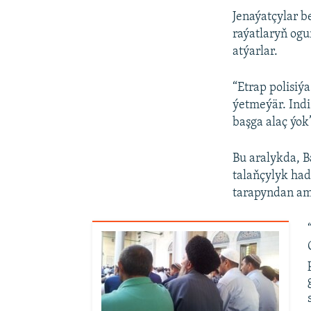
Jenaýatçylar b
raýatlaryň ogu
atýarlar.
“Etrap polisiý
ýetmeýär. Indi
başga alaç ýok
Bu aralykda, 
talaňçylyk had
tarapyndan am