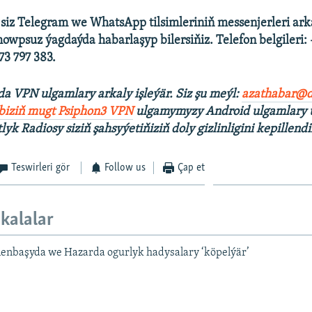
 siz Telegram we WhatsApp tilsimleriniň messenjerleri ark
howpsuz ýagdaýda habarlaşyp bilersiňiz. Telefon belgileri:
3 797 383.
 VPN ulgamlary arkaly işleýär. Siz şu
meýl:
azathabar@d
 biziň mugt Psiphon3 VPN
ulgamymyzy Android ulgamlary 
tlyk Radiosy siziň şahsyýetiňiziň doly gizlinligini kepillendi
Teswirleri gör
Follow us
Çap et
kalalar
enbaşyda we Hazarda ogurlyk hadysalary ‘köpelýär’