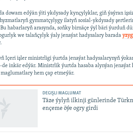
 dowam edýän ýiti ykdysady kynçylyklar, giň ýaýran işsiz
hyzmatlaryň gymmatçylygy ilatyň sosial-ykdysady şertleri
Bu habarlaryň arasynda, soňky birnäçe ýyl bäri ýurduň dür
ogurlyk we talaňçylyk ýaly jenaýat hadysalary barada
yzyg
.
 Içeri işler ministrligi ýurtda jenaýat hadysalarynyň ýok
e-de inkär edýär. Ministrlik ýurtda hasaba alynýan jenaýat
 maglumatlary hem çap etmeýär.
DEGIŞLI MAGLUMAT
Täze ýylyň ilkinji günlerinde Tür
ençeme öýe ogry girdi