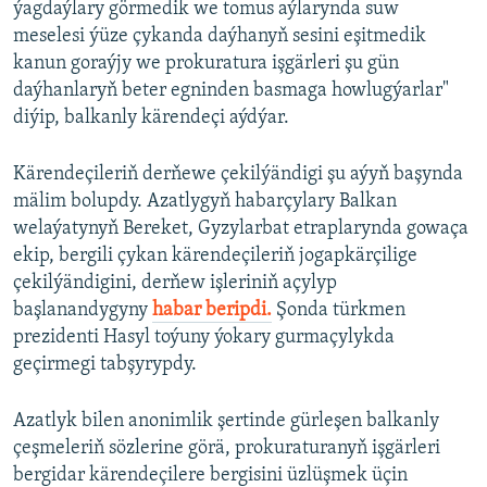
ýagdaýlary görmedik we tomus aýlarynda suw
meselesi ýüze çykanda daýhanyň sesini eşitmedik
kanun goraýjy we prokuratura işgärleri şu gün
daýhanlaryň beter egninden basmaga howlugýarlar"
diýip, balkanly kärendeçi aýdýar.
Kärendeçileriň derňewe çekilýändigi şu aýyň başynda
mälim bolupdy. Azatlygyň habarçylary Balkan
welaýatynyň Bereket, Gyzylarbat etraplarynda gowaça
ekip, bergili çykan kärendeçileriň jogapkärçilige
çekilýändigini, derňew işleriniň açylyp
başlanandygyny
habar beripdi.
Şonda türkmen
prezidenti Hasyl toýuny ýokary gurmaçylykda
geçirmegi tabşyrypdy.
Azatlyk bilen anonimlik şertinde gürleşen balkanly
çeşmeleriň sözlerine görä, prokuraturanyň işgärleri
bergidar kärendeçilere bergisini üzlüşmek üçin