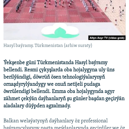
AÝ/AR-nyň ähli saýtlary
Hasyl baýramy. Türkmenistan (arhiw suraty)
Ýekşenbe güni Türkmenistanda Hasyl baýramy
bellendi. Resmi çykyşlarda oba hojalygyna uly üns
berilýändigi, döwrüň ösen tehnologiýalarynyň
ornaşdyrylýandygy we onuň netijeli pudaga
öwrülendigi bellendi. Emma oba hojalygynda agyr
zähmet çekýän daýhanlaryň şu günler başdan geçirýän
aladalary düýpden agzalmady.
Balkan welaýatynyň daýhanlary öz professional
baýramçylygyny pagta meýdanlarynda geçirdiler we öz