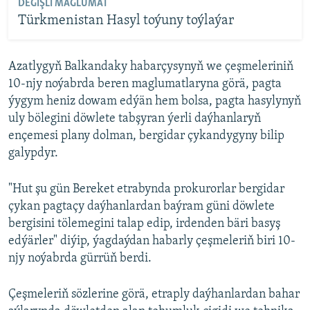
DEGIŞLI MAGLUMAT
Türkmenistan Hasyl toýuny toýlaýar
Azatlygyň Balkandaky habarçysynyň we çeşmeleriniň
10-njy noýabrda beren maglumatlaryna görä, pagta
ýygym heniz dowam edýän hem bolsa, pagta hasylynyň
uly bölegini döwlete tabşyran ýerli daýhanlaryň
ençemesi plany dolman, bergidar çykandygyny bilip
galypdyr.
"Hut şu gün Bereket etrabynda prokurorlar bergidar
çykan pagtaçy daýhanlardan baýram güni döwlete
bergisini tölemegini talap edip, irdenden bäri basyş
edýärler" diýip, ýagdaýdan habarly çeşmeleriň biri 10-
njy noýabrda gürrüň berdi.
Çeşmeleriň sözlerine görä, etraply daýhanlardan bahar