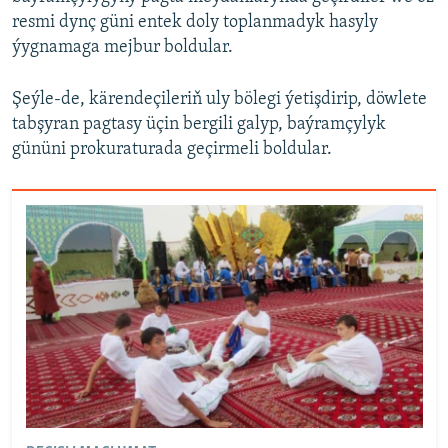
resmi dynç güni entek doly toplanmadyk hasyly
ýygnamaga mejbur boldular.
Şeýle-de, kärendeçileriň uly bölegi ýetişdirip, döwlete
tabşyran pagtasy üçin bergili galyp, baýramçylyk
gününi prokuraturada geçirmeli boldular.