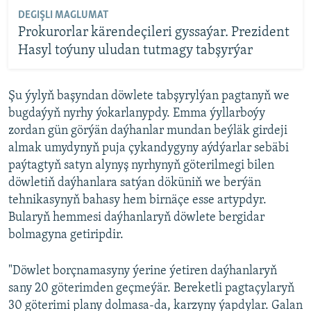
DEGIŞLI MAGLUMAT
Prokurorlar kärendeçileri gyssaýar. Prezident
Hasyl toýuny uludan tutmagy tabşyrýar
Şu ýylyň başyndan döwlete tabşyrylýan pagtanyň we
bugdaýyň nyrhy ýokarlanypdy. Emma ýyllarboýy
zordan gün görýän daýhanlar mundan beýläk girdeji
almak umydynyň puja çykandygyny aýdýarlar sebäbi
paýtagtyň satyn alynyş nyrhynyň göterilmegi bilen
döwletiň daýhanlara satýan döküniň we berýän
tehnikasynyň bahasy hem birnäçe esse artypdyr.
Bularyň hemmesi daýhanlaryň döwlete bergidar
bolmagyna getiripdir.
"Döwlet borçnamasyny ýerine ýetiren daýhanlaryň
sany 20 göterimden geçmeýär. Bereketli pagtaçylaryň
30 göterimi plany dolmasa-da, karzyny ýapdylar. Galan