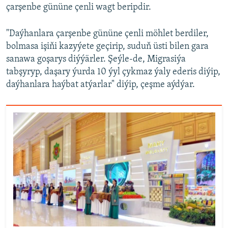
çarşenbe gününe çenli wagt beripdir.
"Daýhanlara çarşenbe gününe çenli möhlet berdiler,
bolmasa işiňi kazyýete geçirip, suduň üsti bilen gara
sanawa goşarys diýýärler. Şeýle-de, Migrasiýa
tabşyryp, daşary ýurda 10 ýyl çykmaz ýaly ederis diýip,
daýhanlara haýbat atýarlar" diýip, çeşme aýdýar.