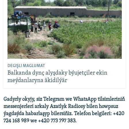
DEGIŞLI MAGLUMAT
Balkanda dynç alyşdaky býujetçiler ekin
meýdanlaryna äkidilýär
Gadyrly okyjy, siz Telegram we WhatsApp tilsimleriniň
messenjerleri arkaly Azatlyk Radiosy bilen howpsuz
ýagdaýda habarlaşyp bilersiňiz. Telefon belgileri: +420
724 168 989 we +420 773 797 383.