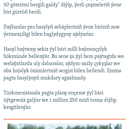
50 göterimi bergili galdy" diýip, ýerli çeşmeleriň ýene
biri gürrüň berdi.
Daýhanlar pes hasylyň sebäpleriniň ýene biriniň suw
ýetmezçiligi bilen baglydygyny aýdýarlar.
Hasyl baýramy sekiz ýyl bäri milli baýramçylyk
hökmünde bellenýär. Bu sene şu ýyl hem paýtagtda we
welaýatlarda uly dabaralar, aýdym-sazly çykyşlar we
oba hojalyk önümleriniň sergisi bilen bellendi. Emma
pagta hasylynyň mukdary agzalmady.
Türkmenistanda pagta plany ençeme ýyl bäri
üýtgewsiz galýar we 1 million 250 müň tonna diýlip
kesgitlenýär.