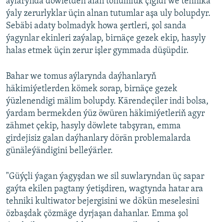
aýlarynda döwletden alan tohumluk çigidi we tehnika
ýaly zerurlyklar üçin alnan tutumlar aşa uly bolupdyr.
Sebäbi adaty bolmadyk howa şertleri, şol sanda
ýagynlar ekinleri zaýalap, birnäçe gezek ekip, hasyly
halas etmek üçin zerur işler gymmada düşüpdir.
Bahar we tomus aýlarynda daýhanlaryň
häkimiýetlerden kömek sorap, birnäçe gezek
ýüzlenendigi mälim bolupdy. Kärendeçiler indi bolsa,
ýardam bermekden ýüz öwüren häkimiýetleriň agyr
zähmet çekip, hasyly döwlete tabşyran, emma
girdejisiz galan daýhanlary dörän problemalarda
günäleýändigini belleýärler.
"Güýçli ýagan ýagyşdan we sil suwlaryndan üç sapar
gaýta ekilen pagtany ýetişdiren, wagtynda hatar ara
tehniki kultiwator bejergisini we dökün meselesini
özbaşdak çözmäge dyrjaşan dahanlar. Emma şol