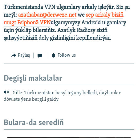
Türkmenistanda VPN ulgamlary arkaly işleýär. Siz şu
meýl:
azathabar@derweze.net
we
sep arkaly biziň
mugt Psiphon3 VPN
ulgamymyzy Android ulgamlary
üçin ýükläp bilersiňiz. Azatlyk Radiosy siziň
şahsyýetiňiziň doly gizlinligini kepillendirýär.
Paýlaş
Follow us
Degişli makalalar
Diňle: Türkmenistan hasyl toýuny belledi, daýhanlar
döwlete ýene bergili galdy
Bulara-da serediň