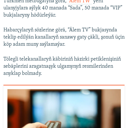
Türkmen metbugatyna görä,
“Älem TW”
ýerli
ulanyjylara aýlyk 40 manada “Sada”, 50 manada “VIP”
bukjalaryny hödürleýär.
Habarçylaryň sözlerine görä, “Älem TV” bukjasynda
teklip edilýän kanallaryň sanawy gaty çäkli, şonuň üçin
köp adam muny saýlamaýar.
Tölegli telekanallaryň käbiriniň häzirki petiklenişiniň
sebäplerini aragatnaşyk ulgamynyň resmilerinden
anyklap bolmady.