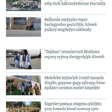
edip türk häkimiýetlerine ýüz tutdy
Balkanda maýyplar topar
barlagyndan geçirilýär, kömek
pullary wagtlaýyn saklandy
"Talyban" resmileriniň Moldowa
sapary syýasy dartgynlylyk döretdi
Mekdebe taýýarlyk 2 müň manada
düşýär, gapyma-gapy aýlanyp, köne
eşikleri soraýan eneler köpelýär
Esgerler gowaça otagyna çekilýär,
yssy howada kanal suwuny içen