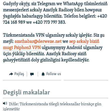
Gadyrly okyjy, siz Telegram we WhatsApp tilsimleriniň
messenjerleri arkaly Azatlyk Radiosy bilen howpsuz
ýagdaýda habarlaşyp bilersiňiz. Telefon belgileri: +420
724 168 989 we +420 773 797 383.
Türkmenistanda VPN ulgamlary arkaly işleýär. Siz şu
meýl:
azathabar@derweze.net
we
sep arkaly biziň
mugt Psiphon3 VPN
ulgamymyzy Android ulgamlary
üçin ýükläp bilersiňiz. Azatlyk Radiosy siziň
şahsyýetiňiziň doly gizlinligini kepillendirýär.
Paýlaş
Follow us
Degişli makalalar
Diňle: Türkmenistanda tölegli telekanallar birnäçe gün
işlemeýär