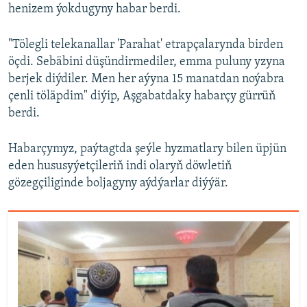
henizem ýokdugyny habar berdi.
"Tölegli telekanallar 'Parahat' etrapçalarynda birden
öçdi. Sebäbini düşündirmediler, emma puluny yzyna
berjek diýdiler. Men her aýyna 15 manatdan noýabra
çenli töläpdim" diýip, Aşgabatdaky habarçy gürrüň
berdi.
Habarçymyz, paýtagtda şeýle hyzmatlary bilen üpjün
eden hususyýetçileriň indi olaryň döwletiň
gözegçiliginde boljagyny aýdýarlar diýýär.