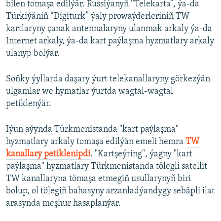
bilen tomaşa edilýär. Russiýanyň “Telekarta”, ýa-da
Türkiýäniň “Digiturk” ýaly prowaýderleriniň TW
kartlaryny çanak antennalaryny ulanmak arkaly ýa-da
Internet arkaly, ýa-da kart paýlaşma hyzmatlary arkaly
ulanyp bolýar.
Soňky ýyllarda daşary ýurt telekanallaryny görkezýän
ulgamlar we hymatlar ýurtda wagtal-wagtal
petiklenýär.
Iýun aýynda Türkmenistanda "kart paýlaşma"
hyzmatlary arkaly tomaşa edilýän emeli hemra
TW
kanallary petiklenipdi
. "Kartşeýring", ýagny "kart
paýlaşma" hyzmatlary Türkmenistanda tölegli satellit
TW kanallaryna tömaşa etmegiň usullarynyň biri
bolup, ol tölegiň bahasyny arzanladýandygy sebäpli ilat
arasynda meşhur hasaplanýar.