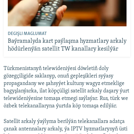
DEGIŞLI MAGLUMAT
Baýramalyda kart paýlaşma hyzmatlary arkaly
hödürlenýän satellit TW kanallary kesilýär
Türkmenistanyň telewideniýesi döwletiň doly
gözegçiligide saklanyp, onuň gepleşikleri syýasy
propagandany we şahsyýet kultuny wagyz etmeklige
bagyşlanýarka, ilat köpçüligi satellit arkaly daşary ýurt
telewideniýesine tomaşa etmegi saýlaýar. Rus, türk we
özbek telekanallaryna ýurtda köp tomaşa edilýär.
Satellit arkaly ýaýlyma berilýän telekanallara adatça
çanak antennalary arkaly, ýa IPTV hyzmatlarynyň üsti