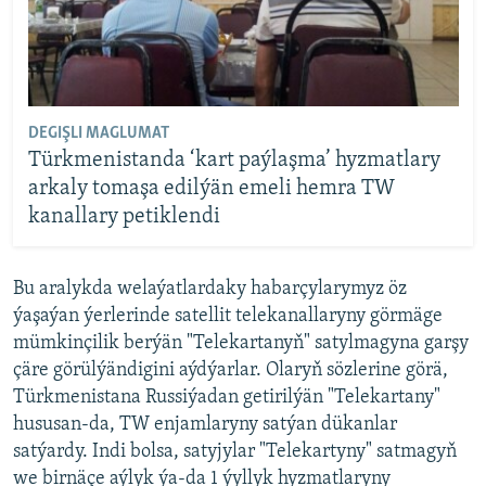
DEGIŞLI MAGLUMAT
Türkmenistanda ‘kart paýlaşma’ hyzmatlary
arkaly tomaşa edilýän emeli hemra TW
kanallary petiklendi
Bu aralykda welaýatlardaky habarçylarymyz öz
ýaşaýan ýerlerinde satellit telekanallaryny görmäge
mümkinçilik berýän "Telekartanyň" satylmagyna garşy
çäre görülýändigini aýdýarlar. Olaryň sözlerine görä,
Türkmenistana Russiýadan getirilýän "Telekartany"
hususan-da, TW enjamlaryny satýan dükanlar
satýardy. Indi bolsa, satyjylar "Telekartyny" satmagyň
we birnäçe aýlyk ýa-da 1 ýyllyk hyzmatlaryny