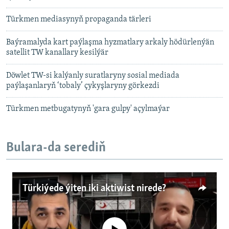
Türkmen mediasynyň propaganda tärleri
Baýramalyda kart paýlaşma hyzmatlary arkaly hödürlenýän
satellit TW kanallary kesilýär
Döwlet TW-si kalýanly suratlaryny sosial mediada
paýlaşanlaryň ‘tobaly’ çykyşlaryny görkezdi
Türkmen metbugatynyň 'gara gulpy' açylmaýar
Bulara-da serediň
Türkiýede ýiten iki aktiwist nirede?