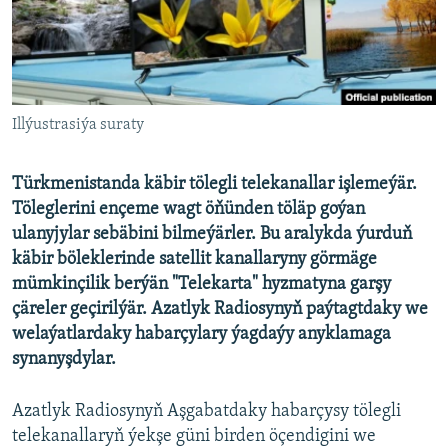
AÝ/AR-nyň ähli saýtlary
Illýustrasiýa suraty
Türkmenistanda käbir tölegli telekanallar işlemeýär.
Töleglerini ençeme wagt öňünden töläp goýan
ulanyjylar sebäbini bilmeýärler. Bu aralykda ýurduň
käbir böleklerinde satellit kanallaryny görmäge
mümkinçilik berýän "Telekarta" hyzmatyna garşy
çäreler geçirilýär. Azatlyk Radiosynyň paýtagtdaky we
welaýatlardaky habarçylary ýagdaýy anyklamaga
synanyşdylar.
Azatlyk Radiosynyň Aşgabatdaky habarçysy tölegli
telekanallaryň ýekşe güni birden öçendigini we