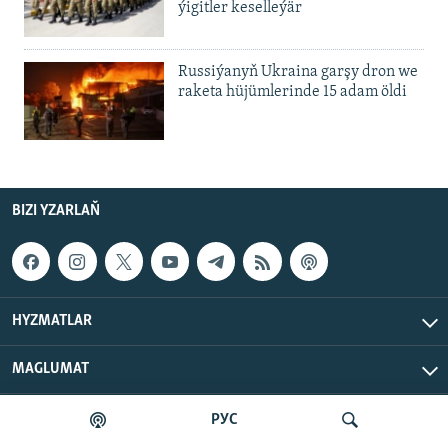
ýigitler keselleýär
Russiýanyň Ukraina garşy dron we
raketa hüjümlerinde 15 adam öldi
BIZI YZARLAŇ
HYZMATLAR
MAGLUMAT
РУС
Azat Ýewropa/Azatlyk Radiosy © 2026 RFE/RL, Inc. Ähli
hukuklar goralan.