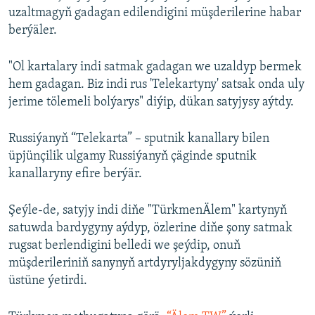
uzaltmagyň gadagan edilendigini müşderilerine habar
berýäler.
"Ol kartalary indi satmak gadagan we uzaldyp bermek
hem gadagan. Biz indi rus 'Telekartyny' satsak onda uly
jerime tölemeli bolýarys" diýip, dükan satyjysy aýtdy.
Russiýanyň “Telekarta” – sputnik kanallary bilen
üpjünçilik ulgamy Russiýanyň çäginde sputnik
kanallaryny efire berýär.
Şeýle-de, satyjy indi diňe "TürkmenÄlem" kartynyň
satuwda bardygyny aýdyp, özlerine diňe şony satmak
rugsat berlendigini belledi we şeýdip, onuň
müşderileriniň sanynyň artdyryljakdygyny sözüniň
üstüne ýetirdi.