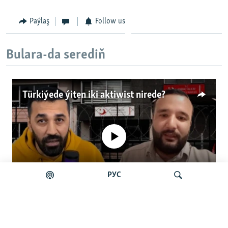
Paýlaş
Follow us
Bulara-da serediň
Türkiýede ýiten iki aktiwist nirede?
No media source currently available
РУС
Auto
0:00
4:57
240p
Türkiýede ýiten iki aktiwist nirede?
360p
Gözleg