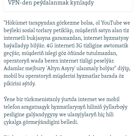
VPN-den peýdalanmak kynlaşdy
"Hökümet tarapyndan görkezme bolsa, ol YouTube we
beýleki sosial torlary petikläp, müşderiň satyn alan tiz
internetli bukjasyna garamazdan, internet hyzmatyny
haýalladyp bilýär. 4G interneti 3G tizligine awtomatik
geçýär, müşderiň islegi göz öňünde tutulmazdan,
operatoryň wada beren internet tizligi peselýär.
Adamlar mejbury 'Altyn Asyry' ulanmaly bolýar" diýip,
mobil bu operatoryň müşderisi hyzmatlar barada öz
pikirini aýtdy.
Ýene bir türkmenistanly ýurtda internet we mobil
telefon aragatnaşyk hyzmatlarynyň hiliniň ýyllarboýy
pesligine galýandygyny we ulanyjylaryň hiç hili
çykalga görmeýändigini belledi.