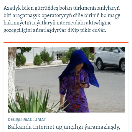
Azatlyk bilen gürrüňdeş bolan türkmenistanlylaryň
biri aragatnaşyk operatorynyň diňe biriniň bolmagy
häkimiýetiň raýatlaryň internetdäki aktiwligine
gözegçiligini aňsatlaşdyrýar diýip pikir edýär.
DEGIŞLI MAGLUMAT
Balkanda Internet üpjünçiligi ýaramazlaşdy,