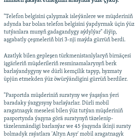
hilinden şikaýat etmeginiň arasynda ýüze çykdy.
"Telefon belgisini çalyşmak isleýänlere we müşderiniň
adynda bar bolan telefon belgisini ýapdyrmak üçin ýüz
tutýanlara munyň gadagandygy aýdylýar" diýip,
aşgabatly çeşmeleriň biri 3-nji maýda gürrüň berdi.
Azatlyk bilen gepleşen türkmenistanlylaryň birnäçesi
işgärleriň müşderileriň resminamalarynyň berk
barlaýandygyny we dürli kemçilik tapyp, hyzmaty
üpjün etmekden ýüz öwürýändigini gürrüň berdiler.
"Pasportda müşderiniň suratyny we ýaşaýan ýeri
baradaky ýazgysyny barlaýarlar. Dürli mobil
aragatnaşyk meselesi bilen ýüz tutýan müşderiniň
pasportynda ýaşyna görä suratynyň täzelenip-
täzelenmändigi barlanýar we 45 ýaşynda ikinji suraty
bolmadyk raýatlara 'Altyn Asyr' mobil aragatnaşyk