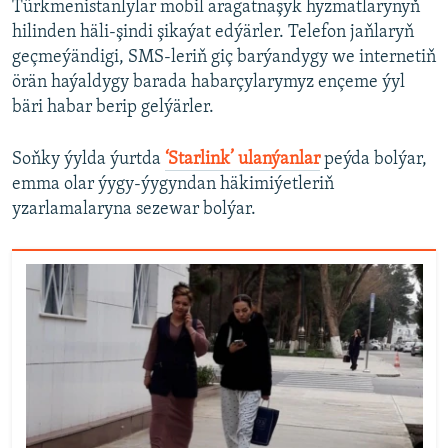
Türkmenistanlylar mobil aragatnaşyk hyzmatlarynyň
hilinden häli-şindi şikaýat edýärler. Telefon jaňlaryň
geçmeýändigi, SMS-leriň giç barýandygy we internetiň
örän haýaldygy barada habarçylarymyz ençeme ýyl
bäri habar berip gelýärler.
Soňky ýylda ýurtda
‘Starlink’ ulanýanlar
peýda bolýar,
emma olar ýygy-ýygyndan häkimiýetleriň
yzarlamalaryna sezewar bolýar.