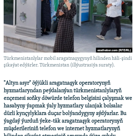
AÝ/AR-nyň ähli saýtlary
Türkmenistanlylar mobil aragatnaşygynyň hilinden häli-şindi
şikaýat edýärler. Türkmenistan (illýustrasiýa suraty).
"Altyn asyr" öýjükli aragatnaşyk operatorynyň
hyzmatlaryndan peýdalanýan türkmenistanlylaryň
ençemesi soňky döwürde telefon belgisini çalyşmak we
hasabyny ýapmak ýaly hyzmatlary ulanjak bolsalar
dürli kynçylyklara duçar bolýandygyny aýdýarlar. Bu
ýagdaý ýurduň ýeke-täk aragatnaşyk operatorynyň
müşderileriniň telefon we internet hyzmatlarynyň