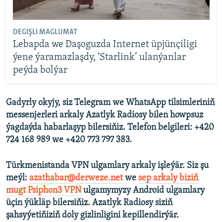
DEGIŞLI MAGLUMAT
Lebapda we Daşoguzda Internet üpjünçiligi
ýene ýaramazlaşdy, ‘Starlink’ ulanýanlar
peýda bolýar
Gadyrly okyjy, siz Telegram we WhatsApp tilsimleriniň
messenjerleri arkaly Azatlyk Radiosy bilen howpsuz
ýagdaýda habarlaşyp bilersiňiz. Telefon belgileri: +420
724 168 989 we +420 773 797 383.
Türkmenistanda VPN ulgamlary arkaly işleýär. Siz şu
meýl:
azathabar@derweze.net
we
sep arkaly biziň
mugt Psiphon3 VPN
ulgamymyzy Android ulgamlary
üçin ýükläp bilersiňiz. Azatlyk Radiosy siziň
şahsyýetiňiziň doly gizlinligini kepillendirýär.