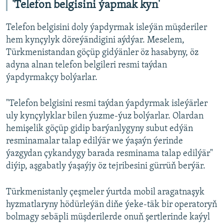
'Telefon belgisini ýapmak kyn'
Telefon belgisini doly ýapdyrmak isleýän müşderiler
hem kynçylyk döreýändigini aýdýar. Meselem,
Türkmenistandan göçüp gidýänler öz hasabyny, öz
adyna alnan telefon belgileri resmi taýdan
ýapdyrmakçy bolýarlar.
"Telefon belgisini resmi taýdan ýapdyrmak isleýärler
uly kynçylyklar bilen ýuzme-ýuz bolýarlar. Olardan
hemişelik göçüp gidip barýanlygyny subut edýän
resminamalar talap edilýär we ýaşaýn ýerinde
ýazgydan çykandygy barada resminama talap edilýär"
diýip, aşgabatly ýaşaýjy öz tejribesini gürrüň berýär.
Türkmenistanly çeşmeler ýurtda mobil aragatnaşyk
hyzmatlaryny hödürleýän diňe ýeke-täk bir operatoryň
bolmagy sebäpli müşderilerde onuň şertlerinde kaýyl