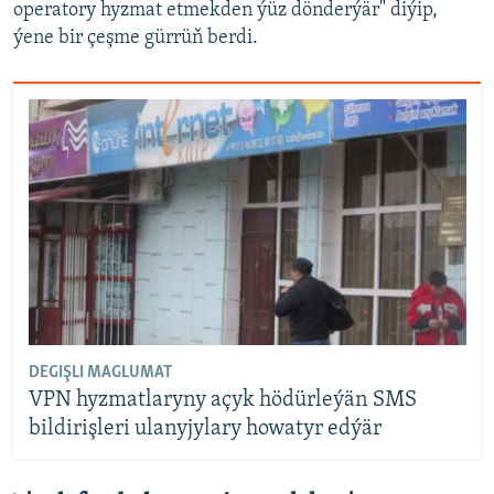
operatory hyzmat etmekden ýüz dönderýär" diýip,
ýene bir çeşme gürrüň berdi.
DEGIŞLI MAGLUMAT
VPN hyzmatlaryny açyk hödürleýän SMS
bildirişleri ulanyjylary howatyr edýär