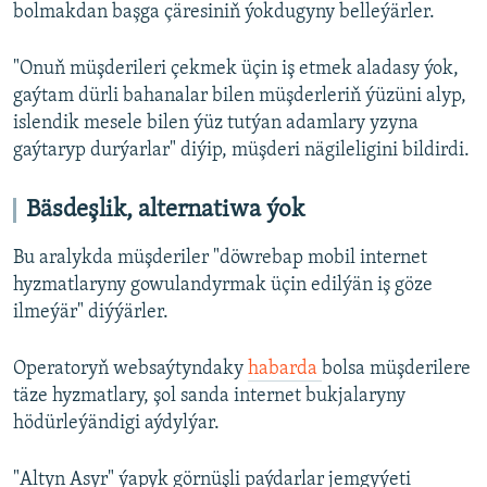
bolmakdan başga çäresiniň ýokdugyny belleýärler.
"Onuň müşderileri çekmek üçin iş etmek aladasy ýok,
gaýtam dürli bahanalar bilen müşderleriň ýüzüni alyp,
islendik mesele bilen ýüz tutýan adamlary yzyna
gaýtaryp durýarlar" diýip, müşderi nägileligini bildirdi.
Bäsdeşlik, alternatiwa ýok
Bu aralykda müşderiler "döwrebap mobil internet
hyzmatlaryny gowulandyrmak üçin edilýän iş göze
ilmeýär" diýýärler.
Operatoryň websaýtyndaky
habarda
bolsa müşderilere
täze hyzmatlary, şol sanda internet bukjalaryny
hödürleýändigi aýdylýar.
"Altyn Asyr" ýapyk görnüşli paýdarlar jemgyýeti