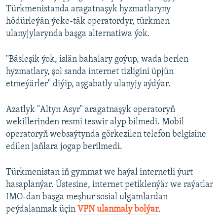
Türkmenistanda aragatnaşyk hyzmatlaryny
hödürleýän ýeke-täk operatordyr, türkmen
ulanyjylarynda başga alternatiwa ýok.
"Bäsleşik ýok, islän bahalary goýup, wada berlen
hyzmatlary, şol sanda internet tizligini üpjün
etmeýärler" diýip, aşgabatly ulanyjy aýdýar.
Azatlyk "Altyn Asyr" aragatnaşyk operatoryň
wekillerinden resmi teswir alyp bilmedi. Mobil
operatoryň websaýtynda görkezilen telefon belgisine
edilen jaňlara jogap berilmedi.
Türkmenistan iň gymmat we haýal internetli ýurt
hasaplanýar. Üstesine, internet petiklenýär we raýatlar
IMO-dan başga meşhur sosial ulgamlardan
peýdalanmak üçin
VPN ulanmaly bolýar
.