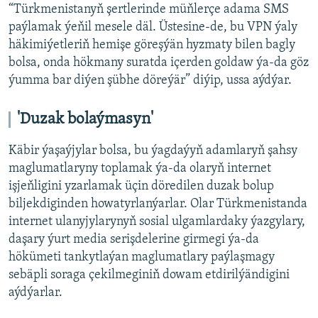
“Türkmenistanyň şertlerinde müňlerçe adama SMS
paýlamak ýeňil mesele däl. Üstesine-de, bu VPN ýaly
häkimiýetleriň hemişe göreşýän hyzmaty bilen bagly
bolsa, onda hökmany suratda içerden goldaw ýa-da göz
ýumma bar diýen şübhe döreýär” diýip, ussa aýdýar.
'Duzak bolaýmasyn'
Käbir ýaşaýjylar bolsa, bu ýagdaýyň adamlaryň şahsy
maglumatlaryny toplamak ýa-da olaryň internet
işjeňligini yzarlamak üçin döredilen duzak bolup
biljekdiginden howatyrlanýarlar. Olar Türkmenistanda
internet ulanyjylarynyň sosial ulgamlardaky ýazgylary,
daşary ýurt media serişdelerine girmegi ýa-da
hökümeti tankytlaýan maglumatlary paýlaşmagy
sebäpli soraga çekilmeginiň dowam etdirilýändigini
aýdýarlar.