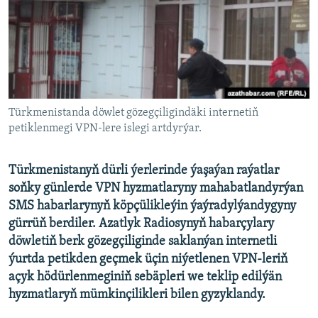
AÝ/AR-nyň ähli saýtlary
Türkmenistanda döwlet gözegçiligindäki internetiň
petiklenmegi VPN-lere islegi artdyrýar.
Türkmenistanyň dürli ýerlerinde ýaşaýan raýatlar
soňky günlerde VPN hyzmatlaryny mahabatlandyrýan
SMS habarlarynyň köpçülikleýin ýaýradylýandygyny
gürrüň berdiler. Azatlyk Radiosynyň habarçylary
döwletiň berk gözegçiliginde saklanýan internetli
ýurtda petikden geçmek üçin niýetlenen VPN-leriň
açyk hödürlenmeginiň sebäpleri we teklip edilýän
hyzmatlaryň mümkinçilikleri bilen gyzyklandy.