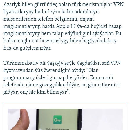
Azatlyk bilen gürrüňdeş bolan türkmenistanlylar VPN
hyzmatlaryny hödürleýän käbir adamlaryň
müşderilerden telefon belgilerini, enjam
maglumatlaryny, hatda Apple ID ýa-da beýleki hasap
maglumatlaryny hem talap edýändigini aýdýarlar. Bu
bolsa maglumat howpsuzlygy bilen bagly aladalary
has-da güýçlendirýär.
Türkmenabatly bir ýaşaýjy şeýle ýagdaýdan soň VPN
hyzmatyndan ýüz öwrendigini aýtdy: “Olar
programmany özleri gurnap berýärler. Emma soň
telefonda näme gözegçilik edilýär, maglumatlar nirä
gidýär, ony hiç kim bilmeýär”.