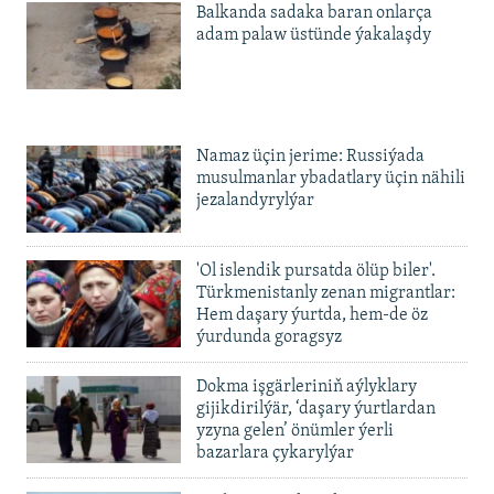
Balkanda sadaka baran onlarça
adam palaw üstünde ýakalaşdy
Namaz üçin jerime: Russiýada
musulmanlar ybadatlary üçin nähili
jezalandyrylýar
'Ol islendik pursatda ölüp biler'.
Türkmenistanly zenan migrantlar:
Hem daşary ýurtda, hem-de öz
ýurdunda goragsyz
Dokma işgärleriniň aýlyklary
gijikdirilýär, ‘daşary ýurtlardan
yzyna gelen’ önümler ýerli
bazarlara çykarylýar