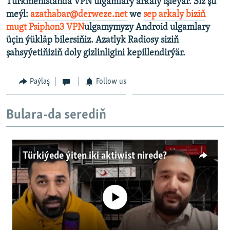
Türkmenistanda VPN ulgamlary arkaly işleýär. Siz şu
meýl:
azathabar@derweze.net
we
sep arkaly biziň
mugt Psiphon3 VPN
ulgamymyzy Android ulgamlary
üçin ýükläp bilersiňiz. Azatlyk Radiosy siziň
şahsyýetiňiziň doly gizlinligini kepillendirýär.
Paýlaş
Follow us
Bulara-da serediň
Türkiýede ýiten iki aktiwist nirede?
No media source currently available