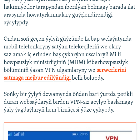
häkimiýetler tarapyndan iberilýän bolmagy barada ilat
arasynda howatyrlanmalary güýçlendirendigi
aýdylypdy.
Ondan soň geçen ýylyň güýzünde Lebap welaýatynda
mobil telefonlaryny satýan telekeçileriň we olary
sazlamak işlerinden baş çykarýan ussalaryň Milli
howpsuzlyk ministrliginiň (MHM) kiberhowpsuzlyk
bölüminiň ýasan VPN ulgamlaryny we
serwerlerini
satmaga mejbur edilýändigi
belli bolupdy.
Soňky bir ýylyň dowamynda öňden bäri ýurtda petikli
duran websaýtlaryň birden VPN-siz açylyp başlamagy
ýaly ýagdaýlaryň hem birnäçesi ýüze çykypdy.