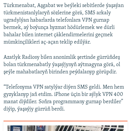
Türkmenabat, Aşgabat we beýleki sebitlerde ýaşaýan
türkmenistanlylaryň sözlerine görä, SMS arkaly
ugradylýan habarlarda telefonlara VPN gurnap
bermek, aý boýunça hyzmat hödürlemek we dürli
bahalar bilen internet çäklendirmelerini geçmek
mümkinçilikleri aç-açan teklip edilýär.
Azatlyk Radiosy bilen anonimlik şertinde gürrüňdeş
bolan türkmenabatly ýaşaýjynyň aýtmagyna görä, ol
şeýle mahabatlaryň birinden peýdalanyp görüpdir.
“Telefonyma VPN satylýar diýen SMS geldi. Men hem
gyzyklanyp jaň etdim. iPhone üçin bir aýlyk VPN 400
manat diýdiler. Soňra programmany gurnap berdiler”
diýip, ýaşaýjy gürrüň berdi.