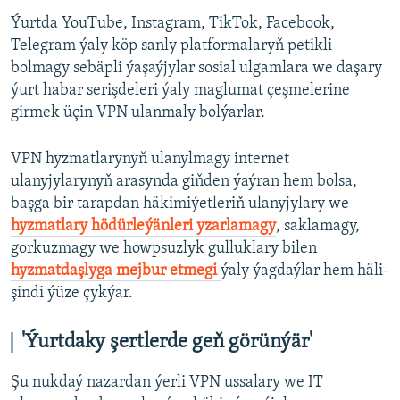
Ýurtda YouTube, Instagram, TikTok, Facebook,
Telegram ýaly köp sanly platformalaryň petikli
bolmagy sebäpli ýaşaýjylar sosial ulgamlara we daşary
ýurt habar serişdeleri ýaly maglumat çeşmelerine
girmek üçin VPN ulanmaly bolýarlar.
VPN hyzmatlarynyň ulanylmagy internet
ulanyjylarynyň arasynda giňden ýaýran hem bolsa,
başga bir tarapdan häkimiýetleriň ulanyjylary we
hyzmatlary hödürleýänleri yzarlamagy
, saklamagy,
gorkuzmagy we howpsuzlyk gulluklary bilen
hyzmatdaşlyga mejbur etmegi
ýaly ýagdaýlar hem häli-
şindi ýüze çykýar.
'Ýurtdaky şertlerde geň görünýär'
Şu nukdaý nazardan ýerli VPN ussalary we IT