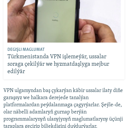
DEGIŞLI MAGLUMAT
Türkmenistanda VPN işlemeýär, ussalar
soraga çekilýär we hyzmatdaşlyga mejbur
edilýär
VPN ulgamyndan baş çykarýan käbir ussalar ilaty diňe
garaşsyz we halkara derejede tanalýan
platformalardan peýdalanmaga çagyrýarlar. Şeýle-de,
olar näbelli adamlaryň gurnap berýän
programmalarynyň ulanyjynyň maglumatlaryny üçünji
taraplara geçirip biljekdigini duýdurýarlar.