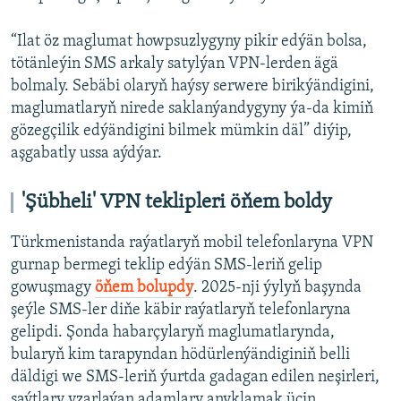
“Ilat öz maglumat howpsuzlygyny pikir edýän bolsa,
tötänleýin SMS arkaly satylýan VPN-lerden ägä
bolmaly. Sebäbi olaryň haýsy serwere birikýändigini,
maglumatlaryň nirede saklanýandygyny ýa-da kimiň
gözegçilik edýändigini bilmek mümkin däl” diýip,
aşgabatly ussa aýdýar.
'Şübheli' VPN teklipleri öňem boldy
Türkmenistanda raýatlaryň mobil telefonlaryna VPN
gurnap bermegi teklip edýän SMS-leriň gelip
gowuşmagy
öňem bolupdy
. 2025-nji ýylyň başynda
şeýle SMS-ler diňe käbir raýatlaryň telefonlaryna
gelipdi. Şonda habarçylaryň maglumatlarynda,
bularyň kim tarapyndan hödürlenýändiginiň belli
däldigi we SMS-leriň ýurtda gadagan edilen neşirleri,
saýtlary yzarlaýan adamlary anyklamak üçin