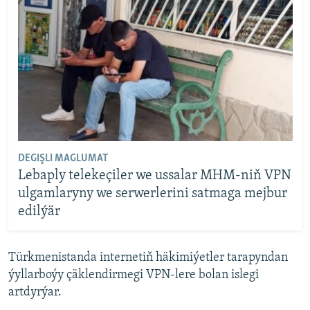
DEGIŞLI MAGLUMAT
Lebaply telekeçiler we ussalar MHM-niň VPN
ulgamlaryny we serwerlerini satmaga mejbur
edilýär
Türkmenistanda internetiň häkimiýetler tarapyndan
ýyllarboýy çäklendirmegi VPN-lere bolan islegi
artdyrýar.