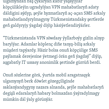
ulgamyndan baş çykarýan käbir ýaşaýjylar
köpçülikleýin ugradylýan VPN mahabatlaryň adaty
däldigini aýdyp, şeýle hyzmatlaryň aç-açan SMS arkaly
mahabatlandyrylmagyny Türkmenistandaky şertlerde
geň galdyryjy ýagdaý diýip häsiýetlendirýärler.
“Türkmenistanda VPN söwdasy ýyllarboýy gizlin alnyp
barylýar. Adamlar köplenç diňe tanyş-biliş arkaly
müşderi tapýardy. Häzir bolsa onuň köpçülige SMS
paýlamak derejesine ýetmegi örän geň ýagdaý” diýip,
aşgabatly IT ussasy anonimlik şertinde gürrüň berdi.
Onuň sözlerine görä, ýurtda mobil aragatnaşyk
ulgamynyň berk döwlet gözegçiliginde
saklanýandygyny nazara alnanda, şeýle mahabatlaryň
degişli edaralaryň habary bolmazdan ýaýradylmagy
mümkin däl ýaly görünýär.