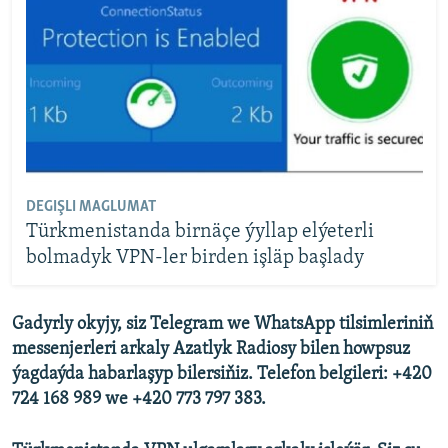
DEGIŞLI MAGLUMAT
Türkmenistanda birnäçe ýyllap elýeterli
bolmadyk VPN-ler birden işläp başlady
Gadyrly okyjy, siz Telegram we WhatsApp tilsimleriniň
messenjerleri arkaly Azatlyk Radiosy bilen howpsuz
ýagdaýda habarlaşyp bilersiňiz. Telefon belgileri: +420
724 168 989 we +420 773 797 383.