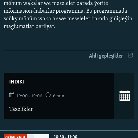
AÝ/AR-nyň ähli saýtlary
möhüm wakalar we meseleler barada ýörite
informasion-habarlar programma. Bu programmada
soňky möhüm wakalar we meseleler barada giňişleýin
maglumatlar berilýär.
Ähli gepleşikler
INDIKI
19:00 - 19:06
6 min
Täzelikler
10:30 - 11:00