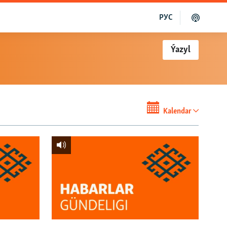
РУС
Ýazyl
Kalendar