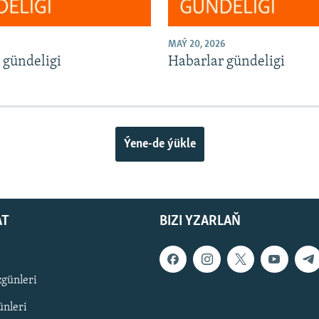
MAÝ 20, 2026
 gündeligi
Habarlar gündeligi
Ýene-de ýükle
AT
BIZI YZARLAŇ
zgünleri
nleri