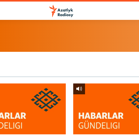
ÝAZYL
ITune-ler
Spotify
Ýazyl