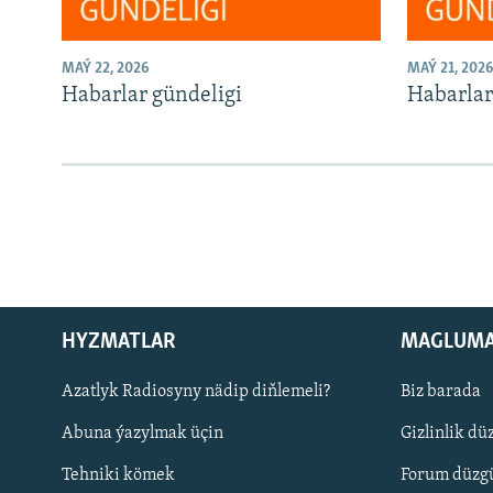
MAÝ 22, 2026
MAÝ 21, 2026
Habarlar gündeligi
Habarlar
HYZMATLAR
MAGLUM
Русский
Azatlyk Radiosyny nädip diňlemeli?
Biz barada
Abuna ýazylmak üçin
Gizlinlik dü
BIZI YZARLAŇ
Tehniki kömek
Forum düzgü