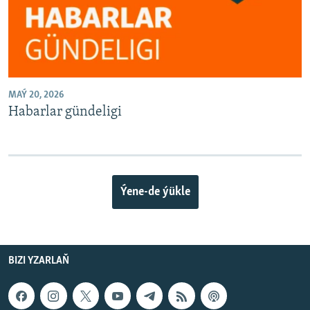
MAÝ 20, 2026
Habarlar gündeligi
Ýene-de ýükle
BIZI YZARLAŇ