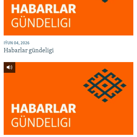
AÝ/AR-nyň ähli saýtlary
IÝUN 04, 2026
Habarlar gündeligi