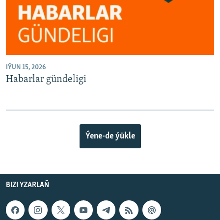
IÝUN 15, 2026
Habarlar gündeligi
Ýene-de ýükle
BIZI YZARLAŇ