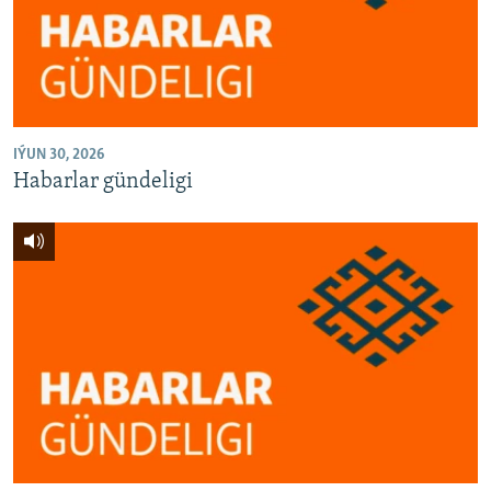
AÝ/AR-nyň ähli saýtlary
IÝUN 30, 2026
Habarlar gündeligi