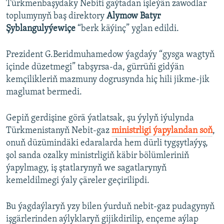
Türkmenbaşydaky Nebiti gaýtadan işleýän zawodlar
toplumynyň baş direktory
Alymow Batyr
Şyblangulyýewiçe
“berk käýinç” yglan edildi.
Prezident G.Beridmuhamedow ýagdaýy “gysga wagtyň
içinde düzetmegi” tabşyrsa-da, gürrüňi gidýän
kemçilikleriň mazmuny dogrusynda hiç hili jikme-jik
maglumat bermedi.
Gepiň gerdişine görä ýatlatsak, şu ýylyň iýulynda
Türkmenistanyň Nebit-gaz
ministrligi ýapylandan soň
,
onuň düzümindäki edaralarda hem dürli tygşytlaýyş,
şol sanda ozalky ministrligiň käbir bölümleriniň
ýapylmagy, iş ştatlarynyň we sagatlarynyň
kemeldilmegi ýaly çäreler geçirilipdi.
Bu ýagdaýlaryň yzy bilen ýurduň nebit-gaz pudagynyň
işgärlerinden aýlyklaryň gijikdirilip, ençeme aýlap