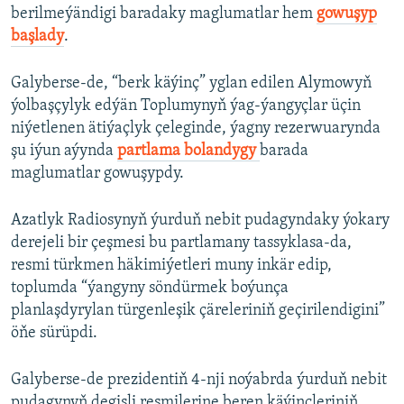
berilmeýändigi baradaky maglumatlar hem
gowuşyp
başlady
.
Galyberse-de, “berk käýinç” yglan edilen Alymowyň
ýolbaşçylyk edýän Toplumynyň ýag-ýangyçlar üçin
niýetlenen ätiýaçlyk çeleginde, ýagny rezerwuarynda
şu iýun aýynda
partlama bolandygy
barada
maglumatlar gowuşypdy.
Azatlyk Radiosynyň ýurduň nebit pudagyndaky ýokary
derejeli bir çeşmesi bu partlamany tassyklasa-da,
resmi türkmen häkimiýetleri muny inkär edip,
toplumda “ýangyny söndürmek boýunça
planlaşdyrylan türgenleşik çäreleriniň geçirilendigini”
öňe sürüpdi.
Galyberse-de prezidentiň 4-nji noýabrda ýurduň nebit
pudagynyň degişli resmilerine beren käýinçleriniň