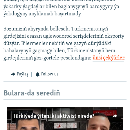
ýokarky ýagdaýlar bilen baglanyşynyň bardygyny ýa
ýokdugyny anyklamak başartmady.
Sözümiziň ahyrynda bellesek, Türkmenistanyň
girdejisini esasan uglewodorod serişdeleriniň eksporty
düzýär. Bilermenler nebitiň we gazyň dünýädäki
bahalarynyň gaçmagy bilen, Türkmenistanyň hem
girdejileriniň göz-görtele peselendigine
ünsi çekýärler
.
Paýlaş
Follow us
Bulara-da serediň
Türkiýede ýiten iki aktiwist nirede?