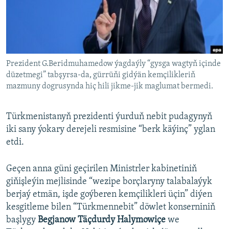
AÝ/AR-nyň ähli saýtlary
Prezident G.Beridmuhamedow ýagdaýly “gysga wagtyň içinde
düzetmegi” tabşyrsa-da, gürrüňi gidýän kemçilikleriň
mazmuny dogrusynda hiç hili jikme-jik maglumat bermedi.
Türkmenistanyň prezidenti ýurduň nebit pudagynyň
iki sany ýokary derejeli resmisine “berk käýinç” yglan
etdi.
Geçen anna güni geçirilen Ministrler kabinetiniň
giňişleýin mejlisinde “wezipe borçlaryny talabalaýyk
berjaý etmän, işde goýberen kemçilikleri üçin” diýen
kesgitleme bilen “Türkmennebit” döwlet konserniniň
başlygy
Begjanow Täçdurdy Halymowiçe
we