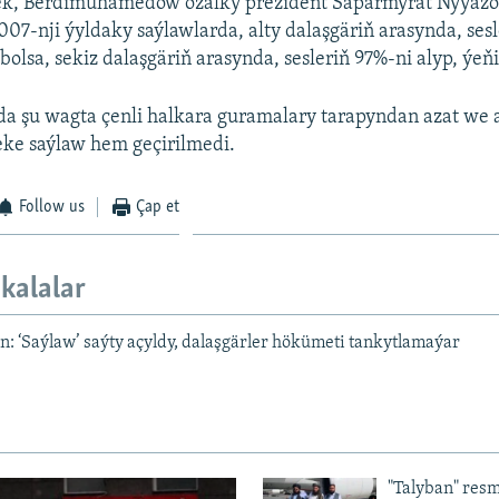
ek, Berdimuhamedow ozalky prezident Saparmyrat Nyýaz
2007-nji ýyldaky saýlawlarda, alty dalaşgäriň arasynda, ses
 bolsa, sekiz dalaşgäriň arasynda, sesleriň 97%-ni alyp, ýeň
 şu wagta çenli halkara guramalary tarapyndan azat we a
eke saýlaw hem geçirilmedi.
Follow us
Çap et
kalalar
: ‘Saýlaw’ saýty açyldy, dalaşgärler hökümeti tankytlamaýar
"Talyban" resm