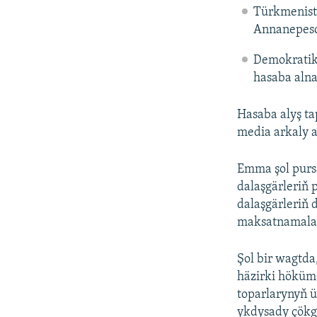
Türkmenista
Annanepes
Demokratik
hasaba aln
Hasaba alyş ta
media arkaly 
Emma şol purs
dalaşgärleriň 
dalaşgärleriň 
maksatnamalary
Şol bir wagtda
häzirki höküm
toparlarynyň 
ykdysady çökg