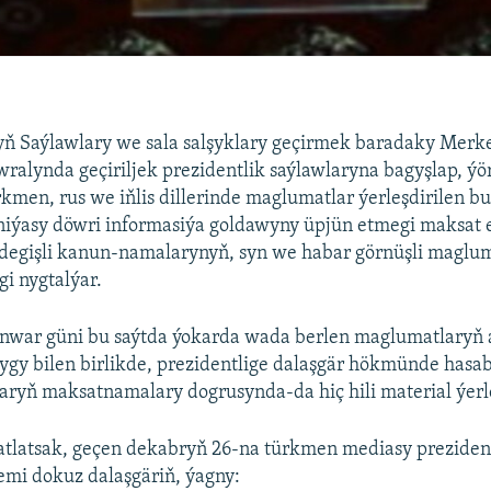
ň Saýlawlary we sala salşyklary geçirmek baradaky Merke
ewralynda geçiriljek prezidentlik saýlawlaryna bagyşlap, ýö
rkmen, rus we iňlis dillerinde maglumatlar ýerleşdirilen b
iýasy döwri informasiýa goldawyny üpjün etmegi maksat e
 degişli kanun-namalarynyň, syn we habar görnüşli maglu
gi nygtalýar.
nwar güni bu saýtda ýokarda wada berlen maglumatlaryň
gy bilen birlikde, prezidentlige dalaşgär hökmünde hasa
laryň maksatnamalary dogrusynda-da hiç hili material ýerl
atlatsak, geçen dekabryň 26-na türkmen mediasy preziden
emi dokuz dalaşgäriň, ýagny: