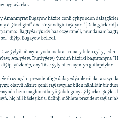
y nygtaýarlar.
y Amanmyrat Bugaýew häzire çenli çykyş eden dalaşgärleri
y ösýändigini” öňe sürýändigini aýdýar. “[Dalaşgärleriň] 
gramma: ‘Bagtyýar ýurdy has özgertmeli, mundanam bagty
ol” diýip, Bugaýew belledi.
 Täze ýylyň öňüsyrasynda maksatnamasy bilen çykyş eden 
aýew, Atalyýew, Durdyýew) ýurduň häzirki baştutanyna “
 diýip, ýüzlenip, ony Täze ýyly bilen aýratyn gutlapdylar.
, ýerli synçylar prezidentlige dalaş edýänleriň ilat arasyn
ny, olaryň häzire çenli saýlawçylar bilen nähilidir bir duş
rasynda hem maglumatlaryň ýokduguny aýdýarlar. Şeýle-de
nyň, hiç hili bäsleşiksiz, üçünji möhlete prezident saýlanj