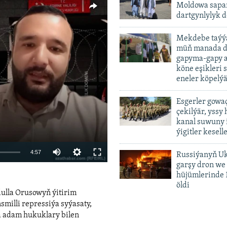
Moldowa sapar
dartgynlylyk d
Mekdebe taýýa
müň manada d
gapyma-gapy a
köne eşikleri 
vailable
eneler köpelý
Esgerler gowa
çekilýär, yssy
kanal suwuny 
ýigitler kesell
Auto
4:57
Russiýanyň U
garşy dron we
240p
hüjümlerinde 
öldi
360p
dulla Orusowyň ýitirim
480p
smilli repressiýa syýasaty,
a adam hukuklary bilen
720p