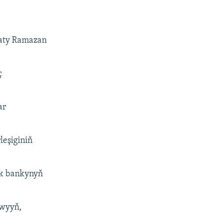
taty Ramazan
ç
ar
leşiginiň
lik bankynyň
owyyň,