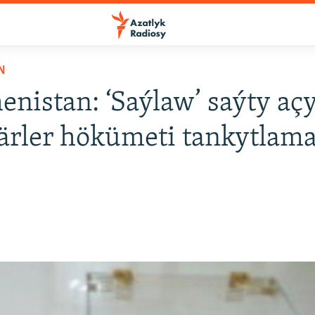
N
nistan: ‘Saýlaw’ saýty açy
ärler hökümeti tankytlam