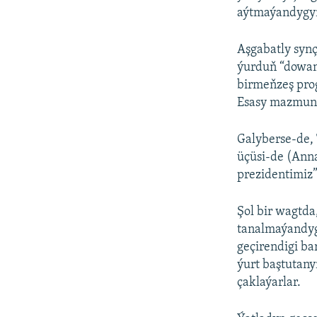
aýtmaýandygyn
Aşgabatly synç
ýurduň “dowaml
birmeňzeş pro
Esasy mazmun ş
Galyberse-de,
üçüsi-de (Ann
prezidentimiz”
Şol bir wagtda
tanalmaýandygy
geçirendigi ba
ýurt baştutany
çaklaýarlar.