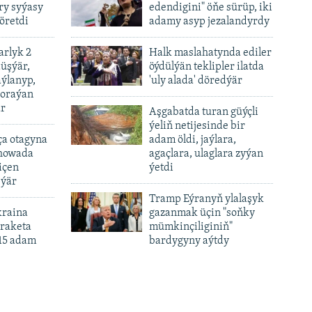
y syýasy
edendigini" öňe sürüp, iki
öretdi
adamy asyp jezalandyrdy
rlyk 2
Halk maslahatynda ediler
üşýär,
öýdülýän teklipler ilatda
ýlanyp,
'uly alada' döredýär
soraýan
är
Aşgabatda turan güýçli
ýeliň netijesinde bir
ça otagyna
adam öldi, jaýlara,
 howada
agaçlara, ulaglara zyýan
içen
ýetdi
eýär
Tramp Eýranyň ylalaşyk
kraina
gazanmak üçin "soňky
 raketa
mümkinçiliginiň"
15 adam
bardygyny aýtdy