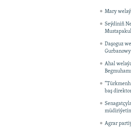
Mary welaý
Seýdiniň Ne
Mustapakul
Daşoguz we
Gurbanowy
Ahal welaýa
Begmuhamme
“Türkmenhim
baş direkt
Senagatçyla
müdiriýetin
Agrar parti