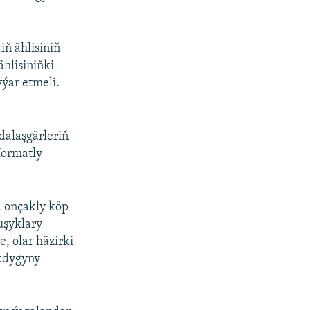
ň ählisiniň
ählisiniňki
ýar etmeli.
dalaşgärleriň
Hormatly
da onçakly köp
uşyklary
, olar häzirki
akdygyny