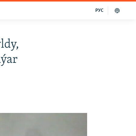
РУС
ldy,
aýar