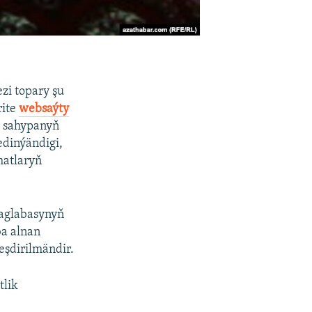
zi topary şu
rite
websaýty
u sahypanyň
dinýändigi,
matlaryň
 aglabasynyň
ba alnan
eşdirilmändir.
tlik