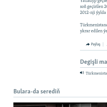
Ýatladyp geçs
soň geçirilen 
2012-nji ýylda
Türkmenistanda
ykrar edilen ý
Paýlaş
Degişli ma
Türkmenistan
Bulara-da serediň