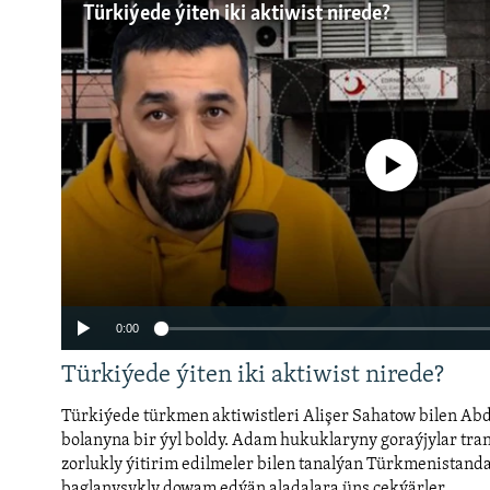
Türkiýede ýiten iki aktiwist nirede?
No media source currently a
0:00
Türkiýede ýiten iki aktiwist nirede?
Türkiýede türkmen aktiwistleri Alişer Sahatow bilen Ab
bolanyna bir ýyl boldy. Adam hukuklaryny goraýjylar tran
zorlukly ýitirim edilmeler bilen tanalýan Türkmenistand
baglanyşykly dowam edýän aladalara üns çekýärler.