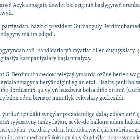
nyň Azyk senagaty döwlet birleşiginiň başlygynyň orunb
owyň,
 partiýadan, häzirki prezident Gurbanguly Berdimuhame
andygyny mälim edipdi.
pgyryndan soň, kandidatlaryň raýatlar bilen duşuşyklary, ş
agitasiýa kampaniýalary başlanmalydy.
at G. Berdimuhamedow teleýaýlymlarda özüne berlen wagt
peýdalanmagyna berýändigini yglan etdi. Häzire çenli bols
diňe dördüsiniň, şu ýylyň hasabyna bolsa diňe biriniň (Gur
 bilen eden birnäçe minutlyk çykyşlary görkezildi.
, ýurduň içindäki synçylar prezidentlige dalaş edýänleriň 
etiň syýasatyny tankytlaýan, şeýle-de halkara adam hukuk
ünsi çekýän: ýurtdaky adam hukuklarynyň çäklendirilmegi,
ünlik, azat medianyň ýoklugy ýaly ýagdaýlar dogrusynda k