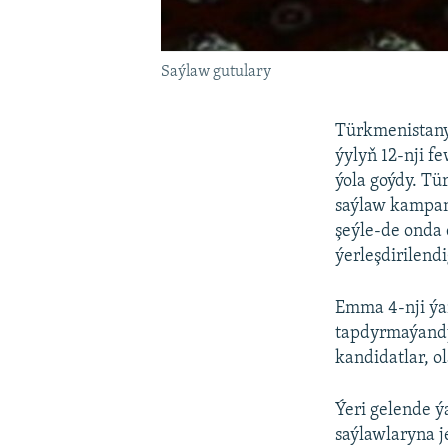
Saýlaw gutulary
Türkmenistany
ýylyň 12-nji f
ýola goýdy. Tü
saýlaw kampan
şeýle-de onda
ýerleşdirilendi
Emma 4-nji ýa
tapdyrmaýandy
kandidatlar, o
Ýeri gelende ý
saýlawlaryna j