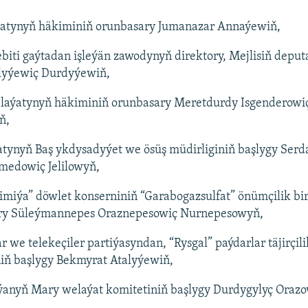
atynyň häkiminiň orunbasary Jumanazar Annaýewiň,
biti gaýtadan işleýän zawodynyň direktory, Mejlisiň depu
yýewiç Durdyýewiň,
laýatynyň häkiminiň orunbasary Meretdurdy Isgenderowi
ň,
tynyň Baş ykdysadyýet we ösüş müdirliginiň başlygy Serd
dowiç Jelilowyň,
iýa” döwlet konserniniň “Garabogazsulfat” önümçilik bir
ory Süleýmannepes Oraznepesowiç Nurnepesowyň,
r we telekeçiler partiýasyndan, “Rysgal” paýdarlar täjirçi
iň başlygy Bekmyrat Atalyýewiň,
ýanyň Mary welaýat komitetiniň başlygy Durdygylyç Oraz