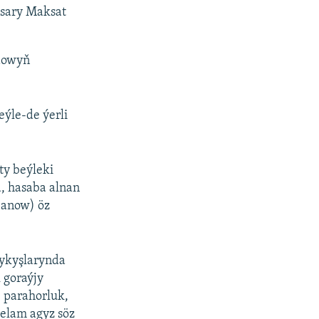
asary Maksat
dowyň
eýle-de ýerli
y beýleki
a, hasaba alnan
banow) öz
çykyşlarynda
 goraýjy
 parahorluk,
elam agyz söz