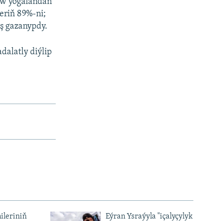
ow ýogalandan
leriň 89%-ni;
iş gazanypdy.
dalatly diýlip
ileriniň
Eýran Ysraýyla "içalyçylyk