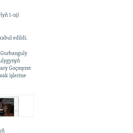
lyň 1-nji
abul edildi.
i Gurbanguly
ulygynyň
sary Goçmyrat
mak işlerine
yň