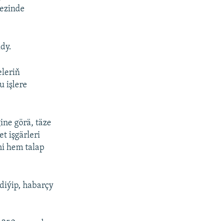
kezinde
ldy.
eleriň
u işlere
ne görä, täze
t işgärleri
ni hem talap
 diýip, habarçy