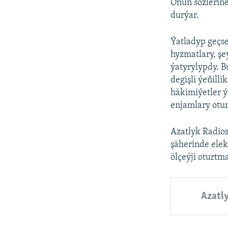
Onuň sözlerine
durýar.
Ýatladyp geçse
hyzmatlary, şeý
ýatyrylypdy. B
degişli ýeňilli
häkimiýetler 
enjamlary otur
Azatlyk Radio
şäherinde elek
ölçeýji oturtm
Azatl