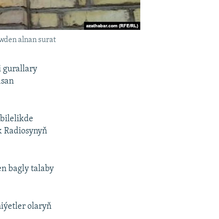
iwden alnan surat
 gurallary
asan
bilelikde
yk Radiosynyň
en bagly talaby
iýetler olaryň