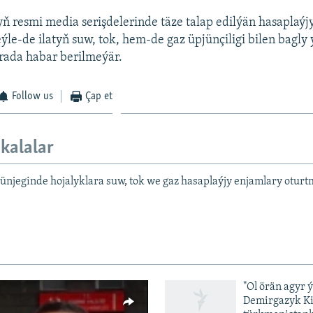
 resmi media serişdelerinde täze talap edilýän hasaplaýj
ýle-de ilatyň suw, tok, hem-de gaz üpjünçiligi bilen bagly
rada habar berilmeýär.
Follow us
Çap et
kalalar
njeginde hojalyklara suw, tok we gaz hasaplaýjy enjamlary oturtm
"Ol örän agyr 
Demirgazyk K