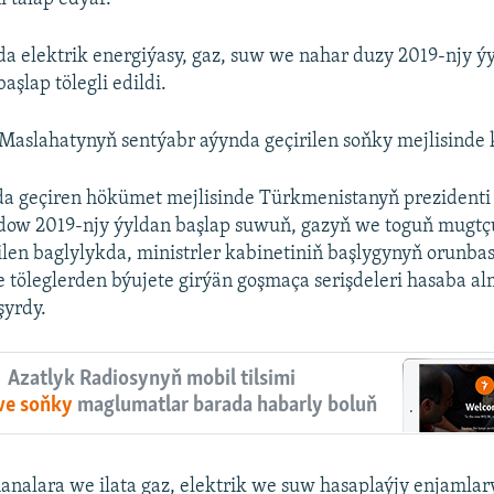
 elektrik energiýasy, gaz, suw we nahar duzy 2019-njy ýy
şlap tölegli edildi.
Maslahatynyň sentýabr aýynda geçirilen soňky mejlisinde k
rda geçiren hökümet mejlisinde Türkmenistanyň prezident
w 2019-njy ýyldan başlap suwuň, gazyň we toguň mugtç
len baglylykda, ministrler kabinetiniň başlygynyň orunba
töleglerden býujete girýän goşmaça serişdeleri hasaba al
şyrdy.
Azatlyk Radiosynyň mobil tilsimi
 we soňky
maglumatlar barada habarly boluň
analara we ilata gaz, elektrik we suw hasaplaýjy enjamlar