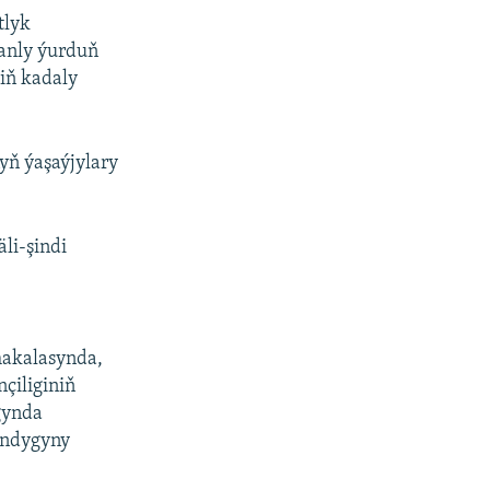
tlyk
tanly ýurduň
iň kadaly
yň ýaşaýjylary
li-şindi
makalasynda,
çiliginiň
gynda
andygyny