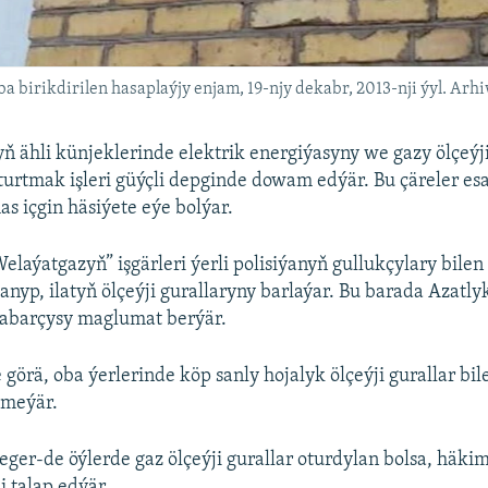
 birikdirilen hasaplaýjy enjam, 19-njy dekabr, 2013-nji ýyl. Arh
 ähli künjeklerinde elektrik energiýasyny we gazy ölçeýji
turtmak işleri güýçli depginde dowam edýär. Bu çäreler es
as içgin häsiýete eýe bolýar.
elaýatgazyň” işgärleri ýerli polisiýanyň gullukçylary bilen 
lanyp, ilatyň ölçeýji gurallaryny barlaýar. Bu barada Azatl
habarçysy maglumat berýär.
 görä, oba ýerlerinde köp sanly hojalyk ölçeýji gurallar bil
tmeýär.
eger-de öýlerde gaz ölçeýji gurallar oturdylan bolsa, häkim
i talap edýär.