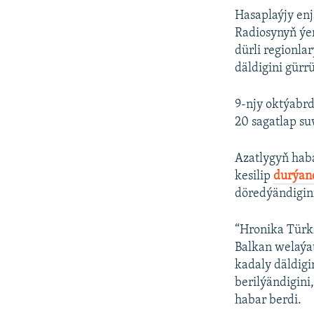
Hasaplaýjy en
Radiosynyň ýe
dürli regionla
däldigini gürr
9-njy oktýabrd
20 sagatlap s
Azatlygyň haba
kesilip
durýan
döredýändigini
“Hronika Türk
Balkan welaýa
kadaly däldigi
berilýändigin
habar berdi.