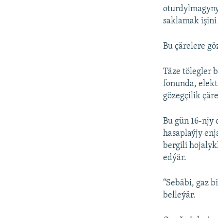
oturdylmagyny
saklamak işin
Bu çärelere göz
Täze tölegler 
fonunda, elekt
gözegçilik çäre
Bu gün 16-njy
hasaplaýjy enj
bergili hojaly
edýär.
“Sebäbi, gaz bi
belleýär.