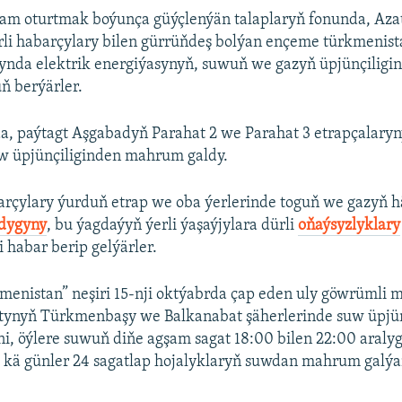
jam oturtmak boýunça güýçlenýän talaplaryň fonunda, Aza
rli habarçylary bilen gürrüňdeş bolýan ençeme türkmenis
rynda elektrik energiýasynyň, suwuň we gazyň üpjünçiligin
üň berýärler.
a, paýtagt Aşgabadyň Parahat 2 we Parahat 3 etrapçalaryn
uw üpjünçiliginden mahrum galdy.
rçylary ýurduň etrap we oba ýerlerinde toguň we gazyň hä
dygyny
, bu ýagdaýyň ýerli ýaşaýjylara dürli
oňaýsyzlyklary
 habar berip gelýärler.
menistan” neşiri 15-nji oktýabrda çap eden uly göwrümli 
tynyň Türkmenbaşy we Balkanabat şäherlerinde suw üpjün
ni, öýlere suwuň diňe agşam sagat 18:00 bilen 22:00 araly
i, kä günler 24 sagatlap hojalyklaryň suwdan mahrum galý