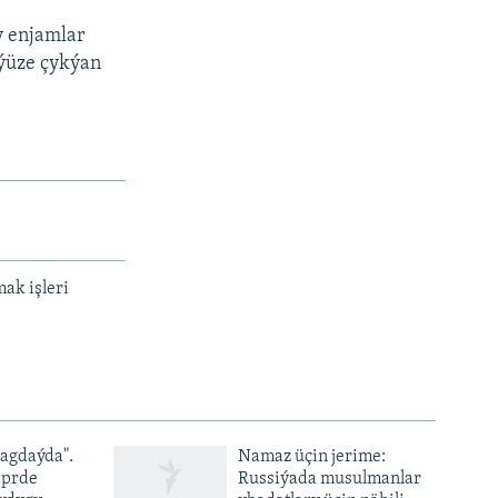
y enjamlar
 ýüze çykýan
ak işleri
ýagdaýda".
Namaz üçin jerime:
iprde
Russiýada musulmanlar