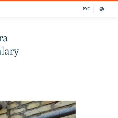
РУС
ra
mlary