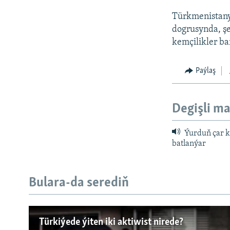
Türkmenistanyň
dogrusynda, şe
kemçilikler ba
Paýlaş
Degişli ma
Ýurduň çar kü
batlanýar
Bulara-da serediň
Русский
Türkiýede ýiten iki aktiwist nirede?