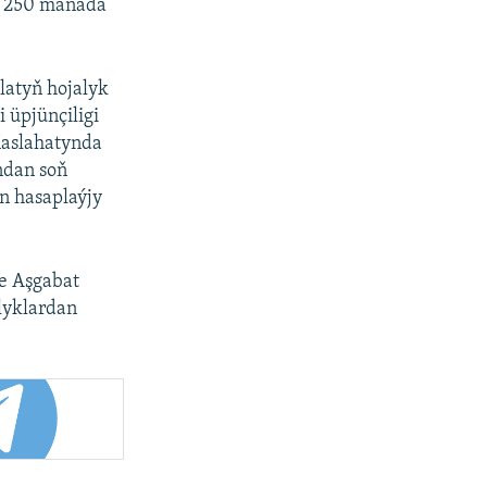
sy 250 manada
latyň hojalyk
i üpjünçiligi
Maslahatynda
ondan soň
n hasaplaýjy
e Aşgabat
alyklardan