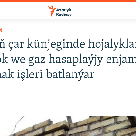
N
 çar künjeginde hojalykla
ok we gaz hasaplaýjy enja
ak işleri batlanýar
8