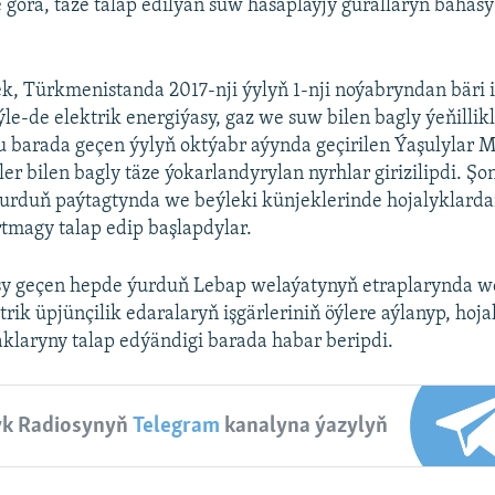
 görä, täze talap edilýän suw hasaplaýjy gurallaryň baha
k, Türkmenistanda 2017-nji ýylyň 1-nji noýabryndan bäri i
le-de elektrik energiýasy, gaz we suw bilen bagly ýeňillikl
u barada geçen ýylyň oktýabr aýynda geçirilen Ýaşulylar 
kler bilen bagly täze ýokarlandyrylan nyrhlar girizilipdi. Ş
ýurduň paýtagtynda we beýleki künjeklerinde hojalyklarda
tmagy talap edip başlapdylar.
sy geçen hepde ýurduň Lebap welaýatynyň etraplarynda w
trik üpjünçilik edaralaryň işgärleriniň öýlere aýlanyp, hoj
aklaryny talap edýändigi barada habar beripdi.
yk Radiosynyň
Telegram
kanalyna ýazylyň