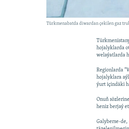
Türkmenabatda diwardan çekilen gaz truba
Türkmenistanyň
hojalyklarda o
welaýatlarda h
Regionlarda “W
hojalyklara aý
ýurt içindäki 
Onuň sözlerine
heniz berjaý e
Galyberse-de, 
täzelenilmegin