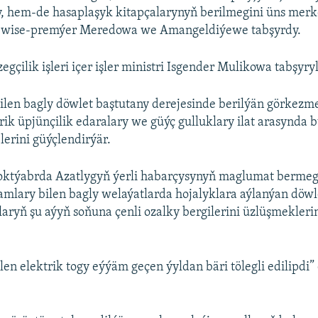
, hem-de hasaplaşyk kitapçalarynyň berilmegini üns mer
i wise-premýer Meredowa we Amangeldiýewe tabşyrdy.
egçilik işleri içer işler ministri Isgender Mulikowa tabşyry
bilen bagly döwlet baştutany derejesinde berilýän görkezm
rik üpjünçilik edaralary we güýç gulluklary ilat arasynda b
lerini güýçlendirýär.
 oktýabrda Azatlygyň ýerli habarçysynyň maglumat bermegi
amlary bilen bagly welaýatlarda hojalyklara aýlanýan döwle
klaryň şu aýyň soňuna çenli ozalky bergilerini üzlüşmekleri
len elektrik togy eýýäm geçen ýyldan bäri tölegli edilipdi”