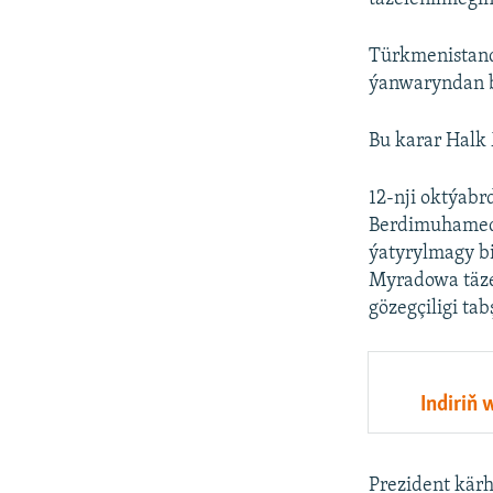
Türkmenistanda
ýanwaryndan ba
Bu karar Halk 
12-nji oktýab
Berdimuhamedo
ýatyrylmagy bi
Myradowa täze 
gözegçiligi tab
Indiriň
Prezident kärh